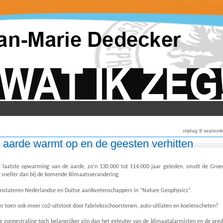
vrijdag 9 septem
 aarde warmt op en de geesten verhitten
e laatste opwarming van de aarde, zo’n 130.000 tot 114.000 jaar geleden, smolt de Groe
p sneller dan bij de komende klimaatsverandering.
onstateren Nederlandse en Duitse aardwetenschappers in “Nature Geophysics”.
r toen ook meer co2-uitstoot door fabrieksschoorstenen, auto-uitlaten en koeienscheten?
e zonnestraling toch belangrijker zijn dan het geleuter van de klimaatalarmisten en de pre