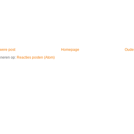
were post
Homepage
Ouder
neren op:
Reacties posten (Atom)