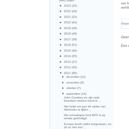
ARCHIEF
van h
►
2023
(16)
verhi
►
2022
(40)
►
2021
(22)
►
2020
(44)
Gepo
►
2019
(46)
►
2018
(48)
Geen
►
2017
(39)
►
2016
(51)
Een 
►
2015
(40)
►
2014
(25)
►
2013
(37)
►
2012
(33)
▼
2011
(95)
►
december
(12)
►
november
(6)
►
oktober
(7)
▼
september
(14)
John Crombez en zijn rode
broeders moeten hand in ...
Het helpt om aan de ziekte van
Alzheimer te lijden...
Het schaakspel rond BHV is op
remise geëindigd.
Europa heeft cariës toegestaan, en
zit nu met een ...