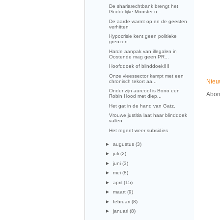
De shariarechtbank brengt het
Goddelijke Monster n...
De aarde warmt op en de geesten
verhitten
Hypocrisie kent geen politieke
grenzen
Harde aanpak van illegalen in
Oostende mag geen PR...
Hoofddoek of blinddoek!!!!
Onze vleessector kampt met een
Nieu
chronisch tekort aa...
Onder zijn aureool is Bono een
Abon
Robin Hood met diep...
Het gat in de hand van Gatz.
Vrouwe justitia laat haar blinddoek
vallen.
Het regent weer subsidies
►
augustus
(3)
►
juli
(2)
►
juni
(3)
►
mei
(8)
►
april
(15)
►
maart
(9)
►
februari
(8)
►
januari
(8)