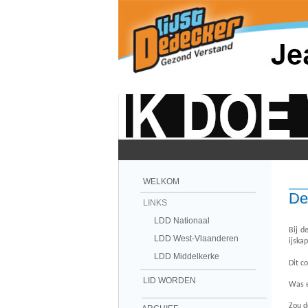
WELKOM
De
LINKS
LDD Nationaal
Bij d
LDD West-Vlaanderen
ijska
LDD Middelkerke
Dit c
LID WORDEN
Was e
Zou d