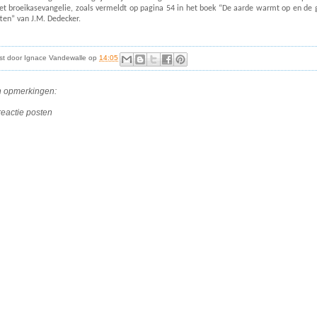
et broeikasevangelie, zoals vermeldt op pagina 54 in het boek “De aarde warmt op en de 
tten” van J.M. Dedecker.
st door
Ignace Vandewalle
op
14:05
 opmerkingen:
reactie posten