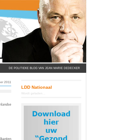
DE POLITIEKE BLOG VAN JEAN MARIE DEDECKER
ber 2011
LDD Nationaal
Wordt geladen...
nlandse
dikanten