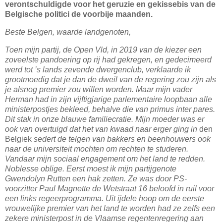
verontschuldigde voor het geruzie en gekissebis van de
Belgische politici de voorbije maanden.
Beste Belgen, waarde landgenoten,
Toen mijn partij, de Open Vld, in 2019 van de kiezer een
zoveelste pandoering op rij had gekregen, en gedecimeerd
werd tot ’s lands zevende dwergenclub, verklaarde ik
grootmoedig dat je dan de dweil van de regering zou zijn als
je alsnog premier zou willen worden. Maar mijn vader
Herman had in zijn vijftigjarige parlementaire loopbaan alle
ministerpostjes bekleed, behalve die van primus inter pares.
Dit stak in onze blauwe familiecratie. Mijn moeder was er
ook van overtuigd dat het van kwaad naar erger ging in
den
Belgiek
sedert de telgen van bakkers en beenhouwers ook
naar de universiteit mochten om rechten te studeren.
Vandaar mijn sociaal engagement om het land te redden.
Noblesse oblige. Eerst moest ik mijn partijgenote
Gwendolyn Rutten een hak zetten. Ze was door PS-
voorzitter Paul Magnette de Wetstraat 16 beloofd in ruil voor
een links regeerprogramma. Uit ijdele hoop om de eerste
vrouwelijke premier van het land te worden had ze zelfs een
zekere ministerpost in de Vlaamse regentenregering aan