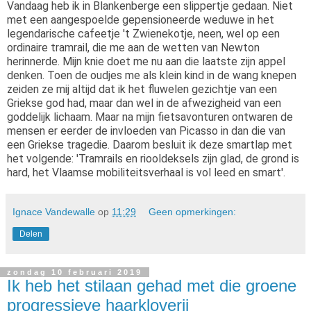
Vandaag heb ik in Blankenberge een slippertje gedaan. Niet
met een aangespoelde gepensioneerde weduwe in het
legendarische cafeetje 't Zwienekotje, neen, wel op een
ordinaire tramrail, die me aan de wetten van Newton
herinnerde. Mijn knie doet me nu aan die laatste zijn appel
denken. Toen de oudjes me als klein kind in de wang knepen
zeiden ze mij altijd dat ik het fluwelen gezichtje van een
Griekse god had, maar dan wel in de afwezigheid van een
goddelijk lichaam. Maar na mijn fietsavonturen ontwaren de
mensen er eerder de invloeden van Picasso in dan die van
een Griekse tragedie. Daarom besluit ik deze smartlap met
het volgende: 'Tramrails en riooldeksels zijn glad, de grond is
hard, het Vlaamse mobiliteitsverhaal is vol leed en smart'.
Ignace Vandewalle
op
11:29
Geen opmerkingen:
Delen
zondag 10 februari 2019
Ik heb het stilaan gehad met die groene
progressieve haarkloverij