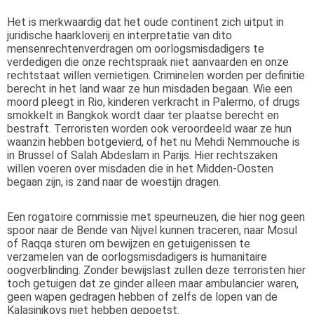
Het is merkwaardig dat het oude continent zich uitput in
juridische haarkloverij en interpretatie van dito
mensenrechtenverdragen om oorlogsmisdadigers te
verdedigen die onze rechtspraak niet aanvaarden en onze
rechtstaat willen vernietigen. Criminelen worden per definitie
berecht in het land waar ze hun misdaden begaan. Wie een
moord pleegt in Rio, kinderen verkracht in Palermo, of drugs
smokkelt in Bangkok wordt daar ter plaatse berecht en
bestraft. Terroristen worden ook veroordeeld waar ze hun
waanzin hebben botgevierd, of het nu Mehdi Nemmouche is
in Brussel of Salah Abdeslam in Parijs. Hier rechtszaken
willen voeren over misdaden die in het Midden-Oosten
begaan zijn, is zand naar de woestijn dragen.
Een rogatoire commissie met speurneuzen, die hier nog geen
spoor naar de Bende van Nijvel kunnen traceren, naar Mosul
of Raqqa sturen om bewijzen en getuigenissen te
verzamelen van de oorlogsmisdadigers is humanitaire
oogverblinding. Zonder bewijslast zullen deze terroristen hier
toch getuigen dat ze ginder alleen maar ambulancier waren,
geen wapen gedragen hebben of zelfs de lopen van de
Kalasjnikovs niet hebben gepoetst.