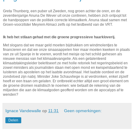
Greta Thunberg, een puber uit Zweden, nog groen achter de oren, en de
zeventienjarige Anuna De Wever uit onze contreien, hebben zich ontpopt tot
de handpoppen van de politiek correcte klimaatkerk. Anuna staat samen met
Groen-voorzitster Meyrem Almaci zelfs op het testbeeld van de VRT.
Ik heb het stilaan gehad met die groene progressieve haarkloverij.
Met slogans dat we maar geld moeten bijdrukken om windmolentjes te
financieren en dat we onze sinaasappelen hier maar moeten kweken in plaats
van ze uit Spanje in te voeren, wordt het meisje op het schild gehesen als
nieuwe messias van het klimaatevangelie. Als een getalenteerd
klimaatstakingsleider bekritiseert ze met holle retoriek het regeringsbeleid en
zowel ministers als journalisten staan met open mond en kwispelstaartend te
luisteren als apostelen op het laatste avondmaal. Het laatste oordeel en de
zondvloed zijn nabij. Minister Joke Schauvliege is al verdronken, enkel zijzelf
heeft er een traan om gelaten. Er ontbreekt echter altijd een groot element om
de groene dromen realistisch te noemen: wie betaalt de rekening van de
miljarden die aan de klimaatgoden geofferd worden om de apocalyps af te
wenden?
Ignace Vandewalle
op
11:31
Geen opmerkingen:
Delen