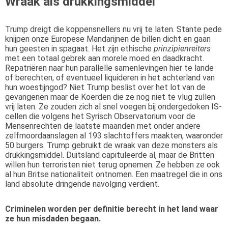
Wraak als drukkingsmiddel
Trump dreigt die koppensnellers nu vrij te laten. Stante pede
knijpen onze Europese Mandarijnen de billen dicht en gaan
hun geesten in spagaat. Het zijn ethische
prinzipienreiters
met een totaal gebrek aan morele moed en daadkracht.
Repatriëren naar hun parallelle samenlevingen hier te lande
of berechten, of eventueel liquideren in het achterland van
hun woestijngod? Niet Trump beslist over het lot van de
gevangenen maar de Koerden die ze nog niet te vlug zullen
vrij laten. Ze zouden zich al snel voegen bij ondergedoken IS-
cellen die volgens het Syrisch Observatorium voor de
Mensenrechten de laatste maanden met onder andere
zelfmoordaanslagen al 193 slachtoffers maakten, waaronder
50 burgers. Trump gebruikt de wraak van deze monsters als
drukkingsmiddel. Duitsland capituleerde al, maar de Britten
willen hun terroristen niet terug opnemen. Ze hebben ze ook
al hun Britse nationaliteit ontnomen. Een maatregel die in ons
land absolute dringende navolging verdient.
Criminelen worden per definitie berecht in het land waar
ze hun misdaden begaan.