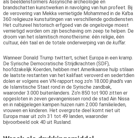
als beeldenstormers Assyrische archeologie en
brandschatten kunstwerken in navolging van hun profeet. Bij
de verovering van Mekka vernietigde Mohammed in de Ka'ba
360 religieuze kunstuitingen van verschillende godsdiensten.
Het cultureel historisch erfgoed van de ongelovige moest
vernietigd worden om zijn beschaving om zeep te helpen. De
droom van het islamitisch monotheïsme: één religie, één
cultuur, één taal en de totale onderwerping van de
kuffar.
Wanneer Donald Trump twittert, schiet Europa in een kramp.
De Syrische Democratische Strijdkrachten (SDF),
hoofdzakelijk Koerden, hebben met Amerikaanse hulp stilaan
de laatste restanten van het kalifaat veroverd en sedertdien
dolen er volgens een VN-rapport nog zo'n 18.000 jihadi's van
de Islamitische Staat rond in de Syrische zandbak,
waaronder 3.000 buitenlanders. Zo'n 850 tot 900 zitten er
opgesloten in zeven gevangenissen rond de stad Ain Nissa
en in nabijgelegen kampen huizen ruim 2.000 familieleden,
vrouwen en kinderen. Het overgrote deel komt niet uit
Europa maar uit zo'n 31 tot 49 landen, waaronder
bijvoorbeeld ook 40 uit Rusland.