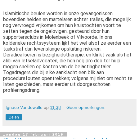
Islamitische beulen worden in onze gevangenissen
bovendien helden en martelaren achter tralies, die mogelijk
nog vervroegd vrijkomen om hun kruistochten voort te
zetten tegen de ongelovigen, gesteund door hun
supportersclubs in Molenbeek of Vilvoorde. In ons
kolderieke rechtssysteem lijkt het wel alsof ze eerder een
taakstraf dan levenslange opsluiting riskeren.
Deradicaliseren is bezigheidstherapie, en klinkt vaak als het
alibi van letseladvocaten, die hen nog pro deo ter hulp
mogen snellen op kosten van de belastingbetaler.
Togadragers die bij elke aanklacht een blik aan
procedurefouten opentrekken; volgens mij niet om recht te
laten geschieden, maar eerder uit doorgeschoten
profileringsdrang.
Ignace Vandewalle
op
11:38
Geen opmerkingen:
Delen
zondag 17 februari 2019