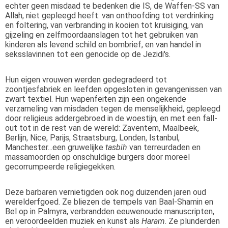
echter geen misdaad te bedenken die IS, de Waffen-SS van
Allah, niet gepleegd heeft: van onthoofding tot verdrinking
en foltering, van verbranding in kooien tot kruisiging, van
gijzeling en zelfmoordaanslagen tot het gebruiken van
kinderen als levend schild en bombrief, en van handel in
seksslavinnen tot een genocide op de Jezidi's.
Hun eigen vrouwen werden gedegradeerd tot
zoontjesfabriek en leefden opgesloten in gevangenissen van
zwart textiel. Hun wapenfeiten zijn een ongekende
verzameling van misdaden tegen de menselijkheid, gepleegd
door religieus addergebroed in de woestijn, en met een fall-
out tot in de rest van de wereld: Zaventem, Maalbeek,
Berlijn, Nice, Parijs, Straatsburg, Londen, Istanbul,
Manchester...een gruwelijke
tasbih
van terreurdaden en
massamoorden op onschuldige burgers door moreel
gecorrumpeerde religiegekken.
Deze barbaren vernietigden ook nog duizenden jaren oud
werelderfgoed. Ze bliezen de tempels van Baal-Shamin en
Bel op in Palmyra, verbrandden eeuwenoude manuscripten,
en veroordeelden muziek en kunst als
Haram
. Ze plunderden