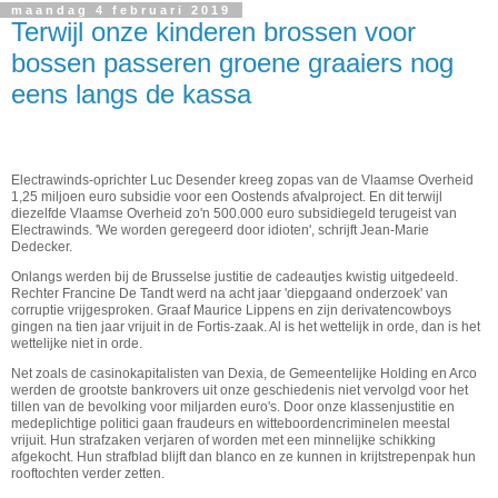
maandag 4 februari 2019
Terwijl onze kinderen brossen voor
bossen passeren groene graaiers nog
eens langs de kassa
Electrawinds-oprichter Luc Desender kreeg zopas van de Vlaamse Overheid
1,25 miljoen euro subsidie voor een Oostends afvalproject. En dit terwijl
diezelfde Vlaamse Overheid zo'n 500.000 euro subsidiegeld terugeist van
Electrawinds. 'We worden geregeerd door idioten', schrijft Jean-Marie
Dedecker.
Onlangs werden bij de Brusselse justitie de cadeautjes kwistig uitgedeeld.
Rechter Francine De Tandt werd na acht jaar 'diepgaand onderzoek' van
corruptie vrijgesproken. Graaf Maurice Lippens en zijn derivatencowboys
gingen na tien jaar vrijuit in de Fortis-zaak. Al is het wettelijk in orde, dan is het
wettelijke niet in orde.
Net zoals de casinokapitalisten van Dexia, de Gemeentelijke Holding en Arco
werden de grootste bankrovers uit onze geschiedenis niet vervolgd voor het
tillen van de bevolking voor miljarden euro's. Door onze klassenjustitie en
medeplichtige politici gaan fraudeurs en witteboordencriminelen meestal
vrijuit. Hun strafzaken verjaren of worden met een minnelijke schikking
afgekocht. Hun strafblad blijft dan blanco en ze kunnen in krijtstrepenpak hun
rooftochten verder zetten.