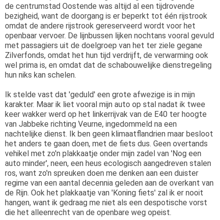
de centrumstad Oostende was altijd al een tijdrovende
bezigheid, want de doorgang is er beperkt tot één rijstrook
omdat de andere rijstrook gereserveerd wordt voor het
openbaar vervoer. De lijnbussen lijken nochtans vooral gevuld
met passagiers uit de doelgroep van het ter ziele gegane
Zilverfonds, omdat het hun tijd verdrijft, de verwarming ook
wel prima is, en omdat dat de schabouwelijke dienstregeling
hun niks kan schelen.
Ik stelde vast dat 'geduld' een grote afwezige is in mijn
karakter. Maar ik liet vooral mijn auto op stal nadat ik twee
keer wakker werd op het linkerrijvak van de E40 ter hoogte
van Jabbeke richting Veurne, ingedommeld na een
nachtelijke dienst. Ik ben geen klimaatflandrien maar besloot
het anders te gaan doen, met de fiets dus. Geen overtands
vehikel met zo'n plakkaatje onder mijn zadel van 'Nog een
auto minder', neen, een heus ecologisch aangedreven stalen
ros, want zo'n spreuken doen me denken aan een duister
regime van een aantal decennia geleden aan de overkant van
de Rijn. Ook het plakkaatje van 'Koning fiets' zal ik er nooit
hangen, want ik gedraag me niet als een despotische vorst
die het alleenrecht van de openbare weg opeist.