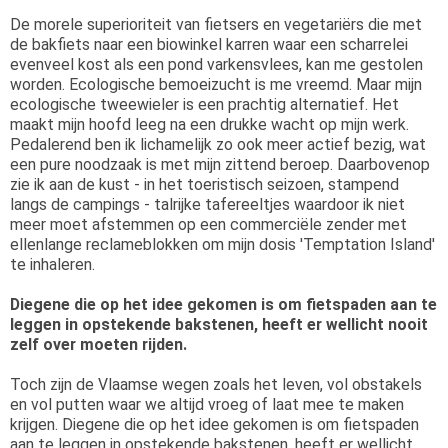
De morele superioriteit van fietsers en vegetariërs die met
de bakfiets naar een biowinkel karren waar een scharrelei
evenveel kost als een pond varkensvlees, kan me gestolen
worden. Ecologische bemoeizucht is me vreemd. Maar mijn
ecologische tweewieler is een prachtig alternatief. Het
maakt mijn hoofd leeg na een drukke wacht op mijn werk.
Pedalerend ben ik lichamelijk zo ook meer actief bezig, wat
een pure noodzaak is met mijn zittend beroep. Daarbovenop
zie ik aan de kust - in het toeristisch seizoen, stampend
langs de campings - talrijke tafereeltjes waardoor ik niet
meer moet afstemmen op een commerciële zender met
ellenlange reclameblokken om mijn dosis 'Temptation Island'
te inhaleren.
Diegene die op het idee gekomen is om fietspaden aan te
leggen in opstekende bakstenen, heeft er wellicht nooit
zelf over moeten rijden.
Toch zijn de Vlaamse wegen zoals het leven, vol obstakels
en vol putten waar we altijd vroeg of laat mee te maken
krijgen. Diegene die op het idee gekomen is om fietspaden
aan te leggen in opstekende bakstenen, heeft er wellicht