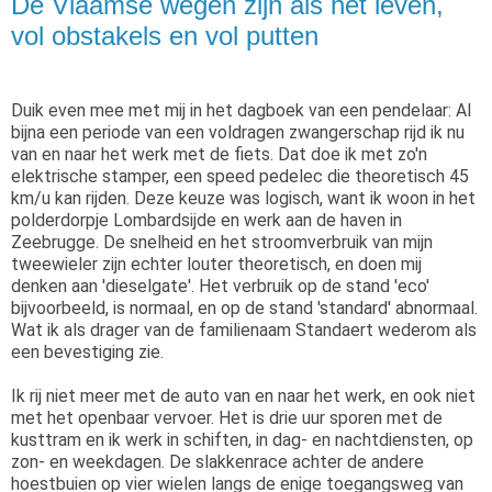
De Vlaamse wegen zijn als het leven,
vol obstakels en vol putten
Duik even mee met mij in het dagboek van een pendelaar: Al
bijna een periode van een voldragen zwangerschap rijd ik nu
van en naar het werk met de fiets. Dat doe ik met zo'n
elektrische stamper, een speed pedelec die theoretisch 45
km/u kan rijden. Deze keuze was logisch, want ik woon in het
polderdorpje Lombardsijde en werk aan de haven in
Zeebrugge. De snelheid en het stroomverbruik van mijn
tweewieler zijn echter louter theoretisch, en doen mij
denken aan 'dieselgate'. Het verbruik op de stand 'eco'
bijvoorbeeld, is normaal, en op de stand 'standard' abnormaal.
Wat ik als drager van de familienaam Standaert wederom als
een bevestiging zie.
Ik rij niet meer met de auto van en naar het werk, en ook niet
met het openbaar vervoer. Het is drie uur sporen met de
kusttram en ik werk in schiften, in dag- en nachtdiensten, op
zon- en weekdagen. De slakkenrace achter de andere
hoestbuien op vier wielen langs de enige toegangsweg van