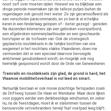
nooit zelf over moeten rijden. Hoewel we nu blijkbaar een
droge periode meemaken zijn de talloze putjes buiten de
regendagen ook gevuld met water. Ze zijn gecamoufleerd als
een verscholen paracommando, en zo ben ik al ettelijke
keren in een hinderlaag gelopen of - beter gezegd - gereden.
Na duizenden kilometers zijn een gebroken voorspatbord,
een afgebroken nummerplaathouder en een gescheurde
borstspier er de trofeeën van. Ook de strategisch
geplaatste riooldeksels in de talrijke bochten van ons
wegennet in het nochtans vlakke Vlaanderen, doen me
vermoeden dat er een speciaal daarvoor bevoegde
ambtenaar gesubsidieerd wordt, en mogelijk ook nog
heimelijk gesponsord wordt door de Orde van Geneesheren.
Tramrails en riooldeksels zijn glad, de grond is hard, het
Vlaamse mobiliteitsverhaal is vol leed en smart.
Natuurlijk bestaan er ook mooie prachtige fietspaden zoals
de Driftweg tussen De Haan en Wenduine. Maar deze lijken
voor joggers eerder een denkbeeldige windtunnel, en zeker
nu, na de feestdagen, moet ik er slalommen tussen de
berouwvolle vetverbranders terwijl 'hun' voetpad leeg blijft...