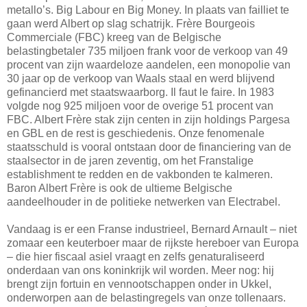
metallo’s. Big Labour en Big Money. In plaats van failliet te
gaan werd Albert op slag schatrijk. Frère Bourgeois
Commerciale (FBC) kreeg van de Belgische
belastingbetaler 735 miljoen frank voor de verkoop van 49
procent van zijn waardeloze aandelen, een monopolie van
30 jaar op de verkoop van Waals staal en werd blijvend
gefinancierd met staatswaarborg. Il faut le faire. In 1983
volgde nog 925 miljoen voor de overige 51 procent van
FBC. Albert Frère stak zijn centen in zijn holdings Pargesa
en GBL en de rest is geschiedenis. Onze fenomenale
staatsschuld is vooral ontstaan door de financiering van de
staalsector in de jaren zeventig, om het Franstalige
establishment te redden en de vakbonden te kalmeren.
Baron Albert Frère is ook de ultieme Belgische
aandeelhouder in de politieke netwerken van Electrabel.
Vandaag is er een Franse industrieel, Bernard Arnault – niet
zomaar een keuterboer maar de rijkste hereboer van Europa
– die hier fiscaal asiel vraagt en zelfs genaturaliseerd
onderdaan van ons koninkrijk wil worden. Meer nog: hij
brengt zijn fortuin en vennootschappen onder in Ukkel,
onderworpen aan de belastingregels van onze tollenaars.