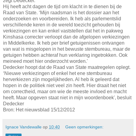
zegt Dedecker.
Hij heeft acht dagen de tijd om klacht in te dienen bij de
Raad van State. ‘Mijn raadsman is het dossier aan het
onderzoeken en voorbereiden. Ik heb als parlementslid
verschillende keren in de wereld toezicht gehouden bij
verkiezingen en kan enkel vaststellen dat het in pakweg
Kinshasa correcter verloopt dan de afgelopen verkiezingen
in Middelkerke. Ik heb per brief getuigenissen ontvangen
van wat is misgelopen in het bewuste stembureau, maar de
getuigen hebben achteraf hun verklaring ingetrokken. Ook
meineed moet hier onderzocht worden.'
Dedecker hoopt dat de Raad van State maatregelen oplegt.
‘Nieuwe verkiezingen of enkel het ene stembureau
herverkiezen zijn mogelijkheden. Al heb ik geleerd dat
hopen in de politiek niet veel zin heeft. Hier draait het niet
om correctheid, maar om wie de meeste invloed en macht
heeft. Maar opgeven staat niet in mijn woordenboek', besluit
Dedecker
Bron: Het nieuwsblad 15/12/2012
Ignace Vandewalle
op
10:40
Geen opmerkingen: