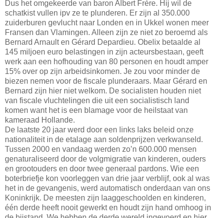
Dus het omgekeerde van baron Albert Frère. Hij wil de
schatkist vullen ipv ze te plunderen. Er zijn al 350.000
zuiderburen gevlucht naar Londen en in Ukkel wonen meer
Fransen dan Vlamingen. Alleen zijn ze niet zo beroemd als
Bernard Arnault en Gérard Depardieu. Obelix betaalde al
145 miljoen euro belastingen in zijn acteursbestaan, geeft
werk aan een hofhouding van 80 personen en houdt amper
15% over op zijn arbeidsinkomen. Je zou voor minder de
biezen nemen voor de fiscale plunderaars. Maar Gérard en
Bernard zijn hier niet welkom. De socialisten houden niet
van fiscale vluchtelingen die uit een socialistisch land
komen want het is een blamage voor de heilstaat van
kameraad Hollande.
De laatste 20 jaar werd door een links laks beleid onze
nationaliteit in de etalage aan soldenprijzen verkwanseld.
Tussen 2000 en vandaag werden zo’n 600.000 mensen
genaturaliseerd door de volgmigratie van kinderen, ouders
en grootouders en door twee generaal pardons. Wie een
boterbriefje kon voorleggen van drie jaar verblijf, ook al was
het in de gevangenis, werd automatisch onderdaan van ons
Koninkrijk. De meesten zijn laaggeschoolden en kinderen,
één derde heeft nooit gewerkt en houdt zijn hand omhoog in
de bijstand. We hebben de derde wereld ingevoerd en hier