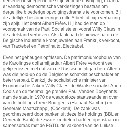
hersenen insloegen in de strijd voor de opvolging, maar dat
er vandaag democratische verkiezingen bestaan om
dergelijke bloederige opvolgingsdrama’s te voorkomen. Bij
de adellijke beslommeringen uitte Albert tot mijn verbazing
zijn spijt. Het betrof Albert Frère. Hij had de man op
voorspraak van de Parti Socialiste en vooral Willy Claes in
de adelstand verheven. Als dank had de nieuwe baron de
Belgische Industriële kroonjuwelen aan Frankrijk verkocht,
van Tractebel en Petrofina tot Electrabel.
Even het geheugen opfrissen. De patrimoniumopbouw van
de Karolingse dollarmiljardair Albert Frère vertoont veel
gelijkenissen met dat van de Russische oligarchen. Alleen
was die hold-up op de Belgische schatkist beschaafder en
beter verpakt. Dankzij de socialistische minister van
Economische Zaken Willy Claes, de Waalse socialist André
Cools en de toenmalige premier Paul Vanden Boeynants
nam de staat in 1970 de waardeloze staatsaandelen over
van de holdings Frère-Bourgeois (Hainaut-Sambre) en
Generale Maatschappij (Cockerill). De zaak was
georchestreerd door banken uit dezelfde holdings (BBL en
Generale Bank) die zware kredieten hadden openstaan in
samenspraak met de FGTB, de vakbond van de Luikse