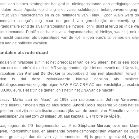
met een blanco strafregister het graf in, niettegenstaande een dertigjarige carr
ndalen zoals Agusta, oplichting met valse schilderijen, belangenvermenging 
circuit van Francorchamp en in de raffinaderij van Féluy.... Zoon Alain werd do
ementaire collega's nog maar net gered van gerechtelijke doorverwijzing 
geldaffaire rond de afvalintercommunale Intradel, of hij duikt al terug op in de w
ntercommunale Publifin en haar investeringsmaatschappij Nethys, waar hij ook
a mocht passeren als begunstigde van de 4,4 miljoen euro's tantièmes die uit
n aan de politieke vazallen.
andalen als rode draad
ndalen in Wallonië zijn niet het prerogatief van de PS alleen, het is een rod
aan ook de trado's als cdH en MR vastgebonden zijn. Het onderzoek rond Kazach
trapatsen van
Armand De Decker
is bijvoorbeeld nog niet afgesloten, terwijl
geten is dat deze zelfverklaarde blauwe nobiljon als ministe
ikkelingssamenwerking zijn eigen VZW E-CA-CRE-AC een vorstelijke jaarsubsid
00.000 euro. Het zit in de genen, of is het in het DNA van de macht?
essay "Maffia aan de Maas" uit 1993 van radiojournalist
Johnny Vanseven
ichte literatuur moeten zijn op elke school.
André Cools
regeerde volgens het es
 geleden met zijn socialistische apparatsjiks van de bende van Flémalle over ee
eidsimperium met zo'n 20 miljard Bfr. aan kapitaal.
L' Histoire se répète
.
aag regeert de PS- burgemeester van Ans,
Stéphane Moreau
, over een kluw
ijven, intercommunales, en allerhande overheidsmonopolisten waarvan de vaste
 keer groter zijn dan die van zijn leermeester. Hij is gepokt, gemazeld, opge