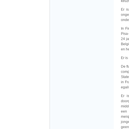
keuz
Er i
onges
onder
In F
Pisa
24 j
Belg
en h
Er is
De f
comp
Stat
in Fr
egal
Er i
door
midd
een 
meis
jong
geen