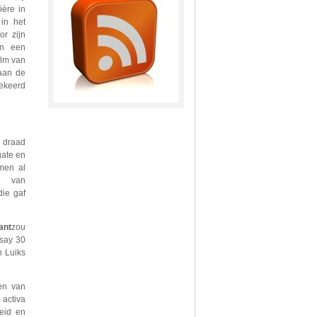
ière in
in het
or zijn
in een
alm van
 aan de
gekeerd
e draad
gate en
 men al
r van
ie gaf
ant
zou
say 30
n Luiks
en van
 activa
leid en