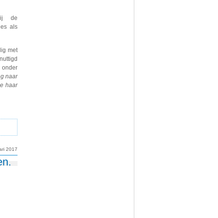
ij de
les als
dig met
nuttigd
g onder
g naar
me haar
ari 2017
en.