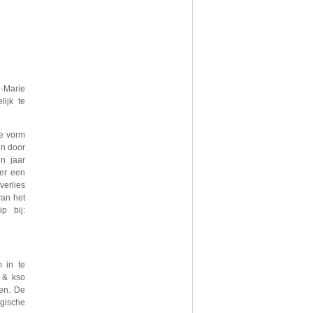
n-Marie
lijk te
de vorm
en door
n jaar
der een
verlies
van het
p bij:
 in te
 & kso
en. De
ogische