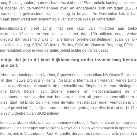
 nog Tecteo geheten) nam via haar dochterbedrijf Elicio enkele koninginnestukken
liete boedel van de windmolenboer over, en engageerde zich om tegen 2025 
eranten hun geïnvesteerd kapitaal terug te betalen. De Oostendse keizer ha
en aan, maar kreeg een schaamlapje van zijn rode Waalse kameraden.
elastingbetaler bleef achter met een kater van miljarden aan toeko
nestroomcertificaten en een put van meer dan 100 miljoen euro; Verkw
idiegeld dat verzameld was bij allerhande overheidsinstellingen zoals de GI
entelijke Holding, SRIW, DG infra+, Belfius, PMV, de Vlaamse Regering, FPIM... 
enrepubliek word je voor dergelijk beleid achter de tralies gezet.
 enige dat je in dit land blijkbaar nog onder invloed mag bestur
land zelf.'
ffshore-windmolenparken Norther, C-power en het consortium NV Otarys Rs, dat e
t in drie nieuwe projecten (Rentel, Seastar & Mermaid) en waarvan Vande Lanot
zitter was, zitten nu allemaal in de portefeuille van Stéphane Moreau. Niettegen
ons blauw betalen aan groene energie, en niettegenstaande de off
molenboeren twee derden van hun omzet halen uit groenestroomcertificaten e
idies, gaat het Elicio toch niet voor de wind. Het negatief eigen vermogen is o
iegel gezakt tot 11,1 miljoen euro en het overgedragen verlies klokt af op 11,17 
een schuldenberg van 89,62 miljoen.
en dat straks de elektriciteitsprijs opnieuw verhoogt? Parlementairen genoeg di
raaien uit de snoeppot van Publifin- Nethys en Co, en wetten maken in opdracht 
heren, ook in Vlaanderen. Paul Magnette, die zich nu opwerpt als witte ridder in 