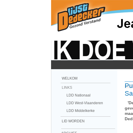
WELKOM
Pu
LINKS
Sa
LDD Nationaal
'De
LDD West-Vlaanderen
gev
LDD Middelkerke
maa
Ded
LID WORDEN