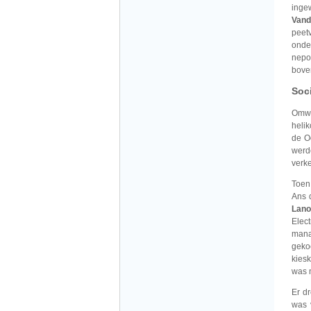
inge
Vand
peet
onde
nepot
bove
Soci
Omwi
heli
de O
werd
verk
Toen
Ans d
Lan
Elec
mana
geko
kies
was 
Er d
was 