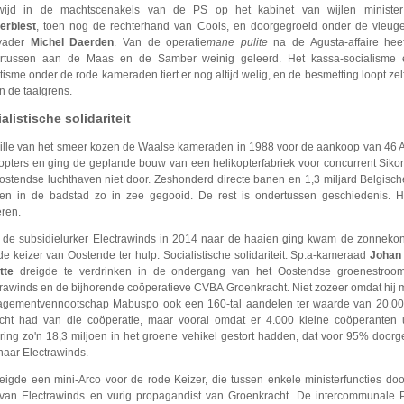
wijd in de machtscenakels van de PS op het kabinet van wijlen minist
erbiest
, toen nog de rechterhand van Cools, en doorgegroeid onder de vleuge
vader
Michel Daerden
. Van de operatie
mane pulite
na de Agusta-affaire hee
rtussen aan de Maas en de Samber weinig geleerd. Het kassa-socialisme 
isme onder de rode kameraden tiert er nog altijd welig, en de besmetting loopt zel
n de taalgrens.
alistische solidariteit
lle van het smeer kozen de Waalse kameraden in 1988 voor de aankoop van 46 
kopters en ging de geplande bouw van een helikopterfabriek voor concurrent Siko
ostendse luchthaven niet door. Zeshonderd directe banen en 1,3 miljard Belgisch
en in de badstad zo in zee gegooid. De rest is ondertussen geschiedenis. H
eren.
 de subsidielurker Electrawinds in 2014 naar de haaien ging kwam de zonnekon
e keizer van Oostende ter hulp. Socialistische solidariteit. Sp.a-kameraad
Johan
otte
dreigde te verdrinken in de ondergang van het Oostendse groenestroomb
trawinds en de bijhorende coöperatieve CVBA Groenkracht. Niet zozeer omdat hij m
gementvennootschap Mabuspo ook een 160-tal aandelen ter waarde van 20.00
cht had van die coöperatie, maar vooral omdat er 4.000 kleine coöperanten u
kring zo'n 18,3 miljoen in het groene vehikel gestort hadden, dat voor 95% doorg
naar Electrawinds.
reigde een mini-Arco voor de rode Keizer, die tussen enkele ministerfuncties do
van Electrawinds en vurig propagandist van Groenkracht. De intercommunale P