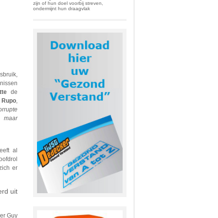
zijn of hun doel voorbij streven,
ondermijnt hun draagvlak
bruik,
enissen
tte
de
i Rupo
,
orrupte
s maar
eeft al
oofdrol
zich er
rd uit
der Guy