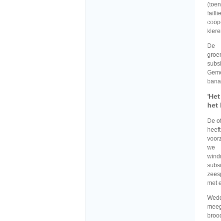
(toen
fail
coöp
kler
De b
groe
subs
Geme
banan
'Het
het 
De o
heef
voor
we 
wind
subs
zeesp
met 
Wedd
meeg
brood