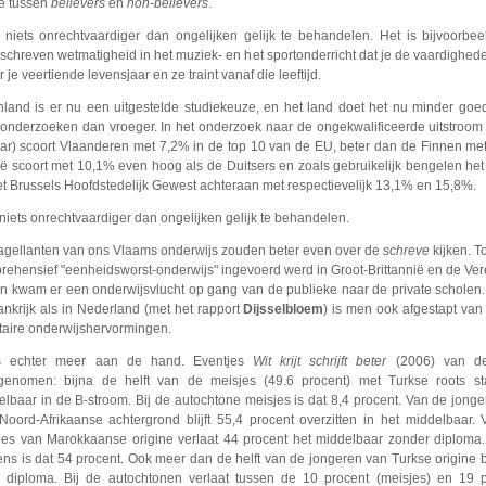
e tussen
believers
en
non-believers
.
s niets onrechtvaardiger dan ongelijken gelijk te behandelen. Het is bijvoorbe
chreven wetmatigheid in het muziek- en het sportonderricht dat je de vaardighede
 je veertiende levensjaar en ze traint vanaf die leeftijd.
inland is er nu een uitgestelde studiekeuze, en het land doet het nu minder goe
-onderzoeken dan vroeger. In het onderzoek naar de ongekwalificeerde uitstroom 
aar) scoort Vlaanderen met 7,2% in de top 10 van de EU, beter dan de Finnen me
ië scoort met 10,1% even hoog als de Duitsers en zoals gebruikelijk bengelen he
et Brussels Hoofdstedelijk Gewest achteraan met respectievelijk 13,1% en 15,8%.
 niets onrechtvaardiger dan ongelijken gelijk te behandelen.
lagellanten van ons Vlaams onderwijs zouden beter even over de
schreve
kijken. T
rehensief "eenheidsworst-onderwijs" ingevoerd werd in Groot-Brittannië en de Ve
en kwam er een onderwijsvlucht op gang van de publieke naar de private scholen
ankrijk als in Nederland (met het rapport
Dijsselbloem
) is men ook afgestapt van
itaire onderwijshervormingen.
s echter meer aan de hand. Eventjes
Wit krijt schrijft beter
(2006) van d
genomen: bijna de helft van de meisjes (49.6 procent) met Turkse roots sta
elbaar in de B-stroom. Bij de autochtone meisjes is dat 8,4 procent. Van de jong
Noord-Afrikaanse achtergrond blijft 55,4 procent overzitten in het middelbaar.
jes van Marokkaanse origine verlaat 44 procent het middelbaar zonder diploma.
ens is dat 54 procent. Ook meer dan de helft van de jongeren van Turkse origine 
 diploma. Bij de autochtonen verlaat tussen de 10 procent (meisjes) en 19 p