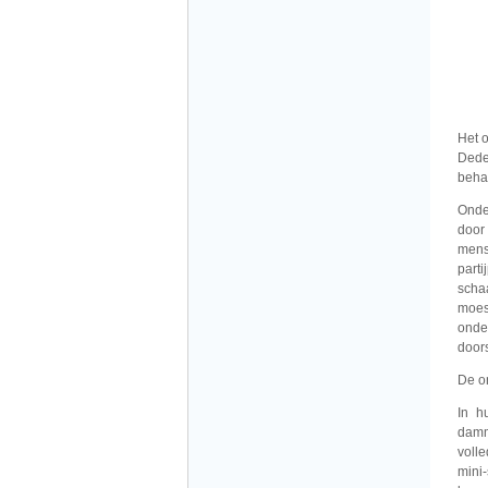
Het 
Dede
beha
Onde
door
mens
part
scha
moes
onde
door
De o
In h
damm
voll
mini-