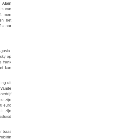
er
Alain
ls van
ft men
en het
fs door
Agusta-
rsky op
e frank
et kan
ing uit
 Vande
edrijf
et zijn
0 euro
it zijn
esluisd
or baas
ublifin