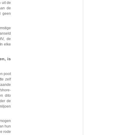
 uit de
aan de
d geen
mstige
anseld
MV, de
In elke
en, is
en poot
te zelf
staande
shore-
n dito
nder de
miljoen
e mogen
van hun
de rode