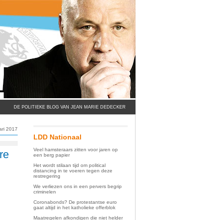
DE POLITIEKE BLOG VAN JEAN MARIE DEDECKER
ari 2017
LDD Nationaal
Veel hamsteraars zitten voor jaren op
re
een berg papier
Het wordt stilaan tijd om political
distancing in te voeren tegen deze
restregering
We verliezen ons in een pervers begrip
criminelen
Coronabonds? De protestantse euro
gaat altijd in het katholieke offerblok
Maatregelen afkondigen die niet helder