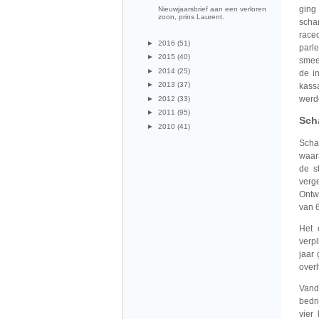
ging 
Nieuwjaarsbrief aan een verloren
zoon, prins Laurent.
scha
race
►
2016
(51)
parl
►
2015
(40)
smeer
►
2014
(25)
de i
►
2013
(37)
kass
werde
►
2012
(33)
►
2011
(95)
Sch
►
2010
(41)
Scha
waar
de s
ver
Ontw
van 6
Het 
verpl
jaar
overh
Vand
bedr
vier