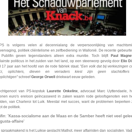
S is volgens velen al decennialang de verpersoonlijking van machtsmis
ervaging, politiek cliëntelisme en zelfbediening in Wallonië. De recente gebeurt
 Publifin geven tegenstanders alleen extra munitie. Toch blijft
Paul Magne
airste politicus in het zuiden van het land, op een steenworp gevolg door
Elio D
l 17 jaar aan het hoofd van de rode fabriek staat. "
Een volk dat bij verkiezingen c
tici, oplichters, dieven en verraders kiest zijn geen slachtoffer
plichtigen"
schreef
George Orwell
driekwart eeuw geleden.
chtgenoot van PS-kopstuk
Laurette Onkelinx
, advocaat Marc Uyttendaele, h
oenen euro's ereloon geïncasseerd in zaken waarin rode geloofsgenoten een h
lden, van Charleroi tot Luik. Meestal met succes, want de problemen beperken 
ot de politiek.
ifin: 'Kassa-socialisme aan de Maas en de Samber heeft niet veel gelee
gusta-affaire'
spraakmakend is het Luikse geslacht Mathot, meer affairisten dan socialisten. Va