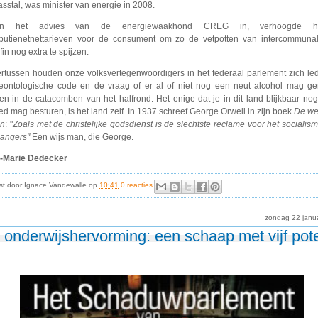
sstal, was minister van energie in 2008.
en het advies van de energiewaakhond CREG in, verhoogde h
ributienetnettarieven voor de consument om zo de vetpotten van intercommuna
fin nog extra te spijzen.
rtussen houden onze volksvertegenwoordigers in het federaal parlement zich le
eontologische code en de vraag of er al of niet nog een neut alcohol mag ge
en in de catacomben van het halfrond. Het enige dat je in dit land blijkbaar no
ed mag besturen, is het land zelf. In 1937 schreef George Orwell in zijn boek
De we
n
: "
Zoals met de christelijke godsdienst is de slechtste reclame voor het socialis
angers"
Een wijs man, die George.
-Marie Dedecker
st door
Ignace Vandewalle
op
10:41
0 reacties
zondag 22 janu
 onderwijshervorming: een schaap met vijf pot