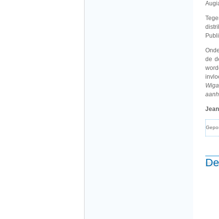
Augia
Teg
dist
Publi
Onde
de d
word
invlo
Wiga
aanh
Jean
Gepo
De