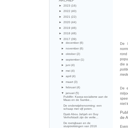
ARCHIEF
►
2023
(16)
►
2022
(40)
►
2021
(22)
►
2020
(44)
►
2019
(46)
►
2018
(48)
▼
2017
(39)
►
december
(6)
De P
►
november
(6)
normv
rond
►
oktober
(2)
popul
►
september
(1)
die a
►
juni
(4)
poli
►
mei
(4)
mede
►
april
(4)
►
maart
(3)
►
februari
(4)
De e
▼
januari
(5)
milj
Publifin: Kassa-socialisme aan de
spee
Maas en de Sambe...
niet t
De onderwijshervorming: een
schaap met vijf poten.
Publ
Dyab Abou Jahjah en Guy
de A
Verhofstadt zijn de verlie...
De roetsjbaan en de
stuiptrekkingen van 2016
Even 