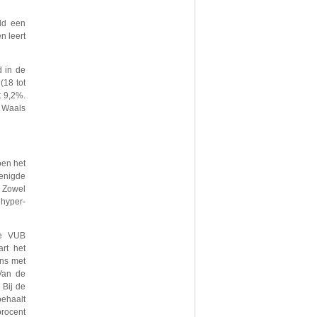
eld een
n leert
d in de
(18 tot
t 9,2%.
t Waals
oen het
renigde
. Zowel
 hyper-
e VUB
rt het
ens met
 Van de
 Bij de
behaalt
rocent