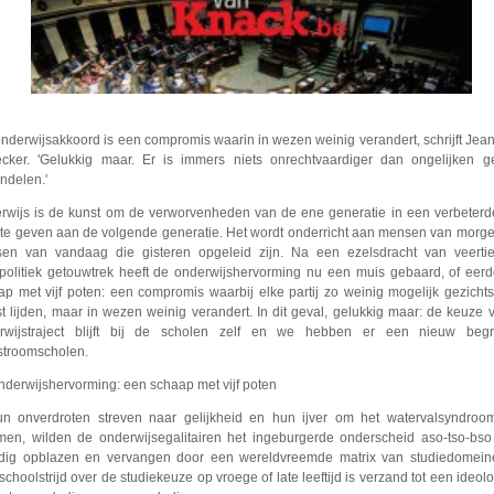
onderwijsakkoord is een compromis waarin in wezen weinig verandert, schrijft Jea
cker. 'Gelukkig maar. Er is immers niets onrechtvaardiger dan ongelijken ge
ndelen.'
rwijs is de kunst om de verworvenheden van de ene generatie in een verbeter
 te geven aan de volgende generatie. Het wordt onderricht aan mensen van morg
en van vandaag die gisteren opgeleid zijn. Na een ezelsdracht van veertie
ijpolitiek getouwtrek heeft de onderwijshervorming nu een muis gebaard, of eer
ap met vijf poten: een compromis waarbij elke partij zo weinig mogelijk gezichts
t lijden, maar in wezen weinig verandert. In dit geval, gelukkig maar: de keuze 
rwijstraject blijft bij de scholen zelf en we hebben er een nieuw begri
stroomscholen.
nderwijshervorming: een schaap met vijf poten
un onverdroten streven naar gelijkheid en hun ijver om het watervalsyndroom
en, wilden de onderwijsegalitairen het ingeburgerde onderscheid aso-tso-bso
edig opblazen en vervangen door een wereldvreemde matrix van studiedomein
schoolstrijd over de studiekeuze op vroege of late leeftijd is verzand tot een ideol