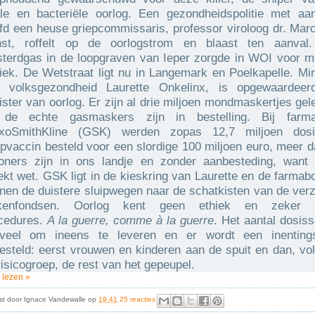
ale en bacteriële oorlog. Een gezondheidspolitie met aa
fd een heuse griepcommissaris, professor viroloog dr. Mar
st, roffelt op de oorlogstrom en blaast ten aanval
terdgas in de loopgraven van Ieper zorgde in WOI voor m
iek. De Wetstraat ligt nu in Langemark en Poelkapelle. Min
 volksgezondheid Laurette Onkelinx, is opgewaardeer
ister van oorlog. Er zijn al drie miljoen mondmaskertjes gel
de echte gasmaskers zijn in bestelling. Bij farma
xoSmithKline (GSK) werden zopas 12,7 miljoen dosi
epvaccin besteld voor een slordige 100 miljoen euro, meer d
oners zijn in ons landje en zonder aanbesteding, want
ekt wet. GSK ligt in de kieskring van Laurette en de farmab
nen de duistere sluipwegen naar de schatkisten van de verz
ekenfondsen. Oorlog kent geen ethiek en zeker 
cedures.
A la guerre, comme à la guerre
. Het aantal dosiss
veel om ineens te leveren en er wordt een inenting
esteld: eerst vrouwen en kinderen aan de spuit en dan, vo
risicogroep, de rest van het gepeupel.
 lezen »
st door
Ignace Vandewalle
op
19:41
25 reacties