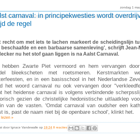
zondag 1 maa
lst carnaval: in principekwesties wordt overdrij
ijd de regel
t recht om met iets te lachen markeert de scheidingslijn t
 beschaafde en een barbaarse samenleving', schrijft Jean-
ecker nu het stof gaan liggen is na Aalst Carnaval.
hebben Zwarte Piet vermoord en hem vervangen door
del bleekscheten met roetsmeren. Kerstmarkten we
terfeesten, en in een basisschool in het Nederlandse Zev
d het woord carnaval nu ook vervangen door "verkleedfe
t het heidense carnaval is volgens verbindende scherpssli
torisch gezien de christelijke hedonistische uitlaatklep voo
in van de vasten. 'Omdat carnaval van oudsher een kath
st is, past de naam niet bij de openbare school', klinkt het.
 lezen »
st door
Ignace Vandewalle
op
19:24
8 reacties