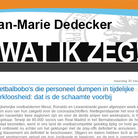
maandag 30 maa
etbalbobo's die personeel dumpen in tijdelijke
rkloosheid: dat is de schaamte voorbij
ijbelsrijke voetbalsterren Messi, Ronaldo en Lewandowski gaven afgelopen week 
oen euro van hun zakgeld voor de coronaslachtoffers. Niettegenstaande het voor 
ten nauwelijks twee daglonen zijn en voor de derde amper een weeksalaris, is 
 gebaar. Terwijl de 80.000 socios van Real Madrid in het Bernabeustadion de he
stad besmetten, werd in ons land de voetbalcompetitie gelukkig tijdig on hold ge
 ontbreekt nu echter om het geklungel met de play-offs definitief te annuleren,
ig klassement als definitief te beschouwen; Stijgers en dalers hebben toch al dr
het sportseizoen gehad om hun (on)kunde te bewijzen, en de rest is overmach