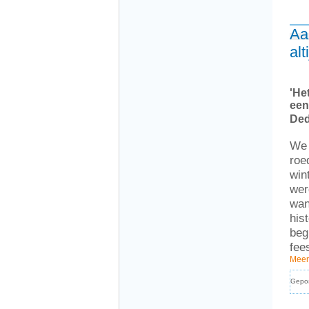
Aa
alt
'He
een
Ded
We 
roe
win
wer
wan
his
beg
fee
Meer
Gepo