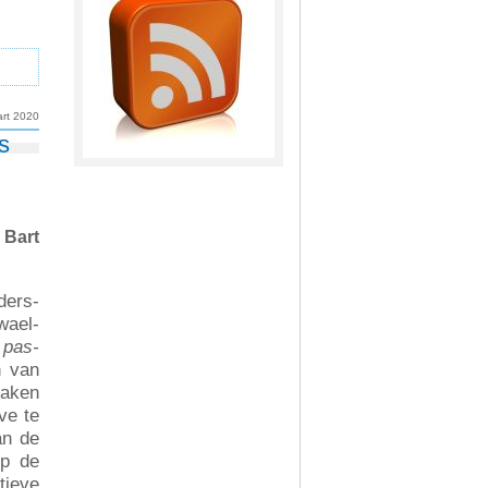
rt 2020
s
 Bart
ders-
wael-
n
pas-
n van
zaken
ve te
an de
op de
tieve