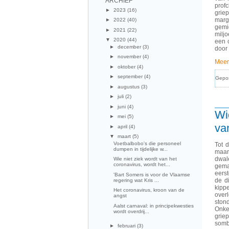
ARCHIEF
prof
►
2023
(16)
grie
marg
►
2022
(40)
gemi
►
2021
(22)
miljo
▼
2020
(44)
een c
►
december
(3)
door
►
november
(4)
Meer
►
oktober
(4)
►
september
(4)
Gepo
►
augustus
(3)
►
juli
(2)
►
juni
(4)
Wi
►
mei
(5)
va
►
april
(4)
▼
maart
(5)
Voetbalbobo's die personeel
Tot 
dumpen in tijdelijke w...
maar
dwal
Wie niet ziek wordt van het
coronavirus, wordt het...
gema
eers
'Bart Somers is voor de Vlaamse
de d
regering wat Kris ...
kipp
Het coronavirus, kroon van de
over
angst
ston
Aalst carnaval: in principekwesties
Onke
wordt overdrij...
grie
somb
►
februari
(3)