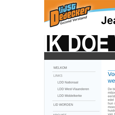
WELKOM
Vo
LINKS
we
LDD Nationaal
LDD West-Vlaanderen
De b
milj
LDD Middelkerke
eers
edel
hun 
LID WORDEN
moed
huid
van 