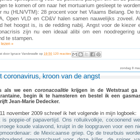
gen te komen of om naar het mortuarium gesleept te worden
er nu (HLN/VTM): 28 procent voor het Vlaams Belang. De tr
A, Open VLD en CD&V halen samen nauwelijks zoveel. A
d het hoogst is, is de redding nabij. Angst voor de kiezer 
onacrisis zijn nu een ideaal alibi om een noodregering u
nd te stampen.
 lezen »
st door
Ignace Vandewalle
op
19:50
120 reacties
zondag 8 maa
t coronavirus, kroon van de angst
s als we een
coronacoalitie
krijgen in de Wetstraat ga 
rantaine, begin ik te hamsteren en bestel ik een gasmas
rijft Jean-Marie Dedecker.
11 november 2009 schreef ik het volgende in mijn logboek:
t is poppie-of papavertijd. Ons rolluikvolkje, cocoonend w
vroege koude valavond, kruipt in de loopgraven voor een n
ipmoordenaar: de Mexicaanse griep. Op de treurbuis word
phoudend gewaarschuwd voor deze killer, de sniper v