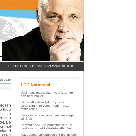
DE POLITIEKE BLOG VAN JEAN MARIE DEDECKER
rt 2020
LDD Nationaal
Veel hamsteraars zitten voor jaren op
een berg papier
Het wordt stilaan tijd om political
elk een
distancing in te voeren tegen deze
restregering
de twee
het een
We verliezen ons in een pervers begrip
lft van
criminelen
zet. De
Coronabonds? De protestantse euro
 en het
gaat altijd in het katholieke offerblok
iekwart
Maatregelen afkondigen die niet helder
t. Onze