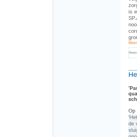
zor
is 
SP.
noo
cor
gro
Meer
Gepo
He
'Pa
qua
sch
Op 
'He
de 
slu
ono