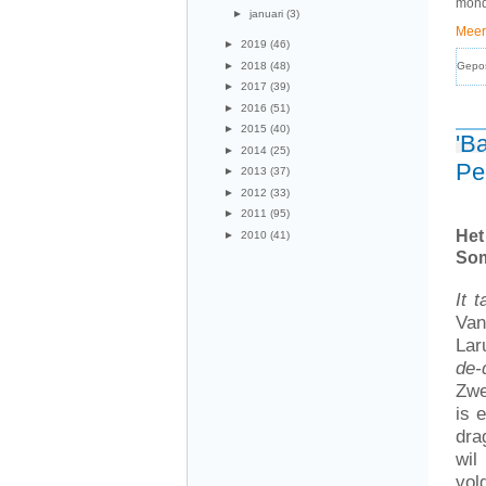
mond
►
januari
(3)
Meer
►
2019
(46)
►
2018
(48)
Gepo
►
2017
(39)
►
2016
(51)
►
2015
(40)
'B
►
2014
(25)
Pe
►
2013
(37)
►
2012
(33)
►
2011
(95)
Het
►
2010
(41)
Som
It 
Van
Lar
de-
Zwe
is 
dra
wil
vol