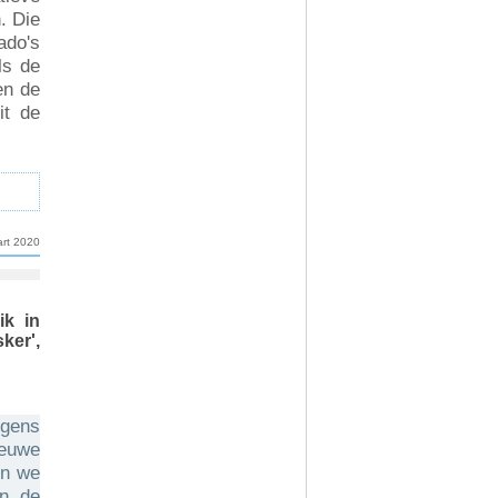
. Die
ado's
ls de
en de
it de
rt 2020
ik in
ker',
egens
ieuwe
en we
an de