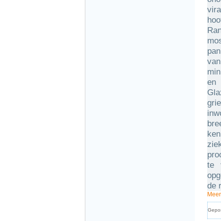
vir
hoo
Ran
mos
pan
van
min
en 
Gla
gri
inw
bre
ken
zi
pro
te 
opg
de 
Meer
Gepo