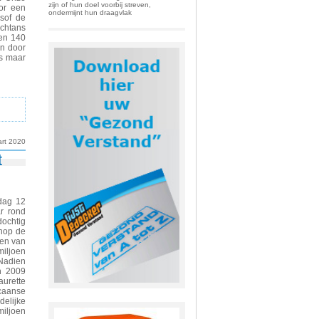
zijn of hun doel voorbij streven,
or een
ondermijnt hun draagvlak
sof de
ochtans
oen 140
on door
us maar
rt 2020
t
rdag 12
ar rond
ochtig
anop de
ten van
miljoen
Nadien
In 2009
aurette
icaanse
elijke
iljoen