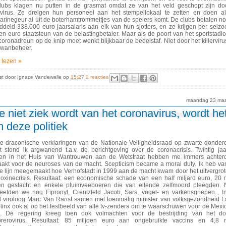
clubs klagen nu putten in de grasmat omdat ze van het veld geschopt zijn do
pvirus. Ze dreigen hun personeel aan het stempellokaal te zetten en doen al
arinegeur al uit de boterhamtrommeltjes van de spelers komt. De clubs betalen n
ddeld 338.000 euro jaarsalaris aan elk van hun sjotters, en ze krijgen per seiz
en euro staatsteun van de belastingbetaler. Maar als de poort van het sportstadi
oronadreun op de knip moet wenkt blijkbaar de bedelstaf. Niet door het killervir
 wanbeheer.
 lezen »
st door
Ignace Vandewalle
op
15:27
2 reacties
maandag 23 maa
e niet ziek wordt van het coronavirus, wordt he
n deze politiek
de draconische verklaringen van de Nationale Veiligheidsraad op zwarte donde
t stond ik argwanend t.a.v. de berichtgeving over de coronacrisis. Twintig ja
en in het Huis van Wantrouwen aan de Wetstraat hebben me immers achterd
akt voor de neuroses van de macht. Scepticism became a moral duty. Ik heb v
te lijn meegemaakt hoe Verhofstadt in 1999 aan de macht kwam door het uitvergro
ioxinecrisis. Resultaat: een economische schade van een half miljard euro, 20 
en geslacht en enkele pluimveeboeren die van ellende zelfmoord pleegden. 
leefden we nog Fipronyl, Creutzfeld Jacob, Sars, vogel- en varkensgriepen... 
d viroloog Marc Van Ranst samen met toenmalig minister van volksgezondheid L
linx ook al op het testbeeld van alle tv-zenders om te waarschuwen voor de Mex
p. De regering kreeg toen ook volmachten voor de bestrijding van het dod
rerovirus. Resultaat: 85 miljoen euro aan ongebruikte vaccins en 4,8 m