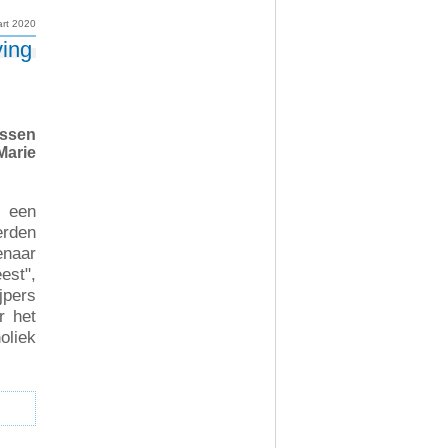
rt 2020
ving
ussen
Marie
 een
rden
enaar
est",
jpers
r het
oliek