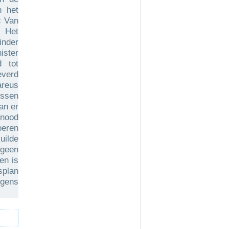
n het
c Van
. Het
inder
ister
d tot
everd
reus
ssen
an er
 nood
oeren
uilde
geen
en is
splan
lgens