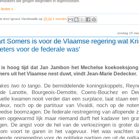
maskers die gingen wegrotten in legerloodsen.
 lezen »
st door
Ignace Vandewalle
op
15:24
1 reacties
zondag 15 maa
art Somers is voor de Vlaamse regering wat Kri
eters voor de federale was'
 is hoog tijd dat Jan Jambon het Mechelse koekoeksjong
ers uit het Vlaamse nest duwt, vindt Jean-Marie Dedecker.
takes two to tango
.
De bemiddelende koningskoppels, Reyn
de Lanotte, Bourgeois-Demotte, Coens-Bouchez en De
uelle kwamen nooit verder dan een
surplace
, laat staan ee
deux
, noch op de partituur van Vivaldi, noch op de note
edse boomzagen. De federale restregering van aflopende 
een opgewarmd lijk maar niemand durft het kadaver ten gra
gen. De angst voor de hel van de verkiezingen is groter d
 om voort te garen in het vagevuur. Het was wachten 
gende opiniepeiling voor de politieke partijen om uit de pallia