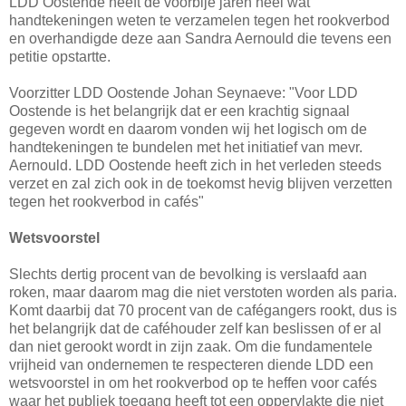
LDD Oostende heeft de voorbije jaren heel wat
handtekeningen weten te verzamelen tegen het rookverbod
en overhandigde deze aan Sandra Aernould die tevens een
petitie opstartte.
Voorzitter LDD Oostende Johan Seynaeve: "Voor LDD
Oostende is het belangrijk dat er een krachtig signaal
gegeven wordt en daarom vonden wij het logisch om de
handtekeningen te bundelen met het initiatief van mevr.
Aernould. LDD Oostende heeft zich in het verleden steeds
verzet en zal zich ook in de toekomst hevig blijven verzetten
tegen het rookverbod in cafés"
Wetsvoorstel
Slechts dertig procent van de bevolking is verslaafd aan
roken, maar daarom mag die niet verstoten worden als paria.
Komt daarbij dat 70 procent van de cafégangers rookt, dus is
het belangrijk dat de caféhouder zelf kan beslissen of er al
dan niet gerookt wordt in zijn zaak. Om die fundamentele
vrijheid van ondernemen te respecteren diende LDD een
wetsvoorstel in om het rookverbod op te heffen voor cafés
waar het publiek toegang heeft tot een oppervlakte die niet