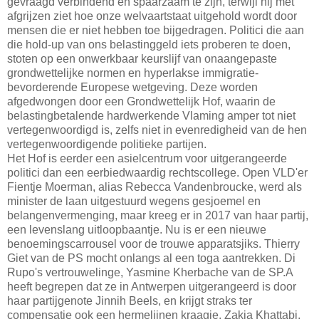
gevraagd verbindend en spaarzaam te zijn, terwijl hij met
afgrijzen ziet hoe onze welvaartstaat uitgehold wordt door
mensen die er niet hebben toe bijgedragen. Politici die aan
die hold-up van ons belastinggeld iets proberen te doen,
stoten op een onwerkbaar keurslijf van onaangepaste
grondwettelijke normen en hyperlakse immigratie-
bevorderende Europese wetgeving. Deze worden
afgedwongen door een Grondwettelijk Hof, waarin de
belastingbetalende hardwerkende Vlaming amper tot niet
vertegenwoordigd is, zelfs niet in evenredigheid van de hen
vertegenwoordigende politieke partijen.
Het Hof is eerder een asielcentrum voor uitgerangeerde
politici dan een eerbiedwaardig rechtscollege. Open VLD'er
Fientje Moerman, alias Rebecca Vandenbroucke, werd als
minister de laan uitgestuurd wegens gesjoemel en
belangenvermenging, maar kreeg er in 2017 van haar partij,
een levenslang uitloopbaantje. Nu is er een nieuwe
benoemingscarrousel voor de trouwe apparatsjiks. Thierry
Giet van de PS mocht onlangs al een toga aantrekken. Di
Rupo's vertrouwelinge, Yasmine Kherbache van de SP.A
heeft begrepen dat ze in Antwerpen uitgerangeerd is door
haar partijgenote Jinnih Beels, en krijgt straks ter
compensatie ook een hermelijnen kraagje. Zakia Khattabi,