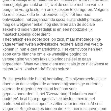
onmogelijk gemaakt om bij wet de sociale rechten van de
burger in vraag te stellen en excessen te corrigeren. Volgens
de rechtspraak die het Grondwettelijk Hof hiermee
ontwikkelde, het zogenaamde sociale 'standstill-principe',
mag de wetgever enkel nog sleutelen aan de sociale
zekerheid indien dat redelijk is en een noodzakelijk
maatschappelijk doel dient.
Theoretisch een nobel doel op zich, maar met dergelijke
vage termen weten activistische rechters altijd wel weg te
komen in hun eigen marsrichting. Het vormt voor hen een
soort carte blanche om elke wettelijke poging tot
verstrenging van ons laks uitkeringsstelsel te gaan
torpederen. 'Want waartoe dient macht als je ze niet wenst te
misbruiken', zoals André Cools ooit zei.
En zo geschiedde het bij herhaling. Om bijvoorbeeld iets te
doen aan de schrijnende armoede bij sommige ouderen,
voerde de regering een soort leefloon voor
gepensioneerden in, het 'Gewaarborgd inkomen voor
ouderen'. In al haar progressiviteit besloot men in het
parlement dit stelsel open te zetten voor iedereen. Al snel
vlogen in België oudjes binnen die zich hier inschreven om