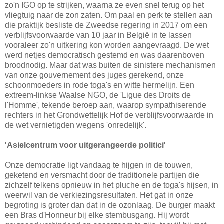
zo'n IGO op te strijken, waarna ze even snel terug op het
vliegtuig naar de zon zaten. Om paal en perk te stellen aan
die praktijk besliste de Zweedse regering in 2017 om een
verblijfsvoorwaarde van 10 jaar in België in te lassen
vooraleer zo'n uitkering kon worden aangevraagd. De wet
werd netjes democratisch gestemd en was daarenboven
broodnodig. Maar dat was buiten de sinistere mechanismen
van onze gouvernement des juges gerekend, onze
schoonmoeders in rode toga's en witte hermelijn. Een
extreem-linkse Waalse NGO, de 'Ligue des Droits de
l'Homme', tekende beroep aan, waarop sympathiserende
rechters in het Grondwettelijk Hof de verblijfsvoorwaarde in
de wet vernietigden wegens 'onredelijk'.
'Asielcentrum voor uitgerangeerde politici'
Onze democratie ligt vandaag te hijgen in de touwen,
geketend en versmacht door de traditionele partijen die
zichzelf telkens opnieuw in het pluche en de toga's hijsen, in
weerwil van de verkiezingsresultaten. Het gat in onze
begroting is groter dan dat in de ozonlaag. De burger maakt
een Bras d'Honneur bij elke stembusgang. Hij wordt