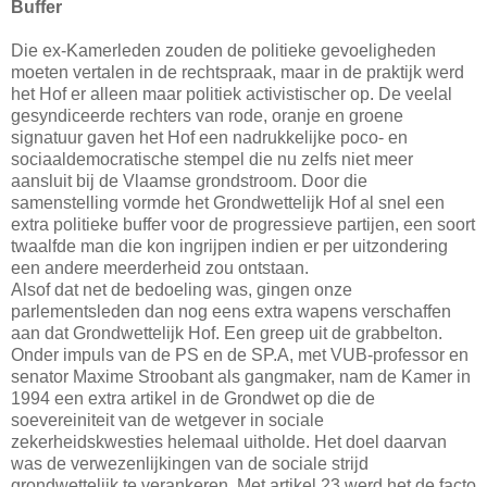
Buffer
Die ex-Kamerleden zouden de politieke gevoeligheden
moeten vertalen in de rechtspraak, maar in de praktijk werd
het Hof er alleen maar politiek activistischer op. De veelal
gesyndiceerde rechters van rode, oranje en groene
signatuur gaven het Hof een nadrukkelijke poco- en
sociaaldemocratische stempel die nu zelfs niet meer
aansluit bij de Vlaamse grondstroom. Door die
samenstelling vormde het Grondwettelijk Hof al snel een
extra politieke buffer voor de progressieve partijen, een soort
twaalfde man die kon ingrijpen indien er per uitzondering
een andere meerderheid zou ontstaan.
Alsof dat net de bedoeling was, gingen onze
parlementsleden dan nog eens extra wapens verschaffen
aan dat Grondwettelijk Hof. Een greep uit de grabbelton.
Onder impuls van de PS en de SP.A, met VUB-professor en
senator Maxime Stroobant als gangmaker, nam de Kamer in
1994 een extra artikel in de Grondwet op die de
soevereiniteit van de wetgever in sociale
zekerheidskwesties helemaal uitholde. Het doel daarvan
was de verwezenlijkingen van de sociale strijd
grondwettelijk te verankeren. Met artikel 23 werd het de facto