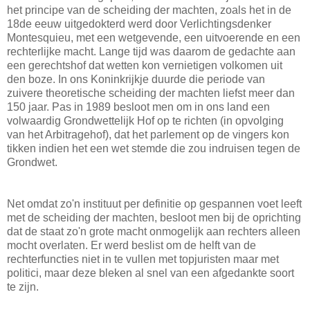
het principe van de scheiding der machten, zoals het in de
18de eeuw uitgedokterd werd door Verlichtingsdenker
Montesquieu, met een wetgevende, een uitvoerende en een
rechterlijke macht. Lange tijd was daarom de gedachte aan
een gerechtshof dat wetten kon vernietigen volkomen uit
den boze. In ons Koninkrijkje duurde die periode van
zuivere theoretische scheiding der machten liefst meer dan
150 jaar. Pas in 1989 besloot men om in ons land een
volwaardig Grondwettelijk Hof op te richten (in opvolging
van het Arbitragehof), dat het parlement op de vingers kon
tikken indien het een wet stemde die zou indruisen tegen de
Grondwet.
Net omdat zo'n instituut per definitie op gespannen voet leeft
met de scheiding der machten, besloot men bij de oprichting
dat de staat zo'n grote macht onmogelijk aan rechters alleen
mocht overlaten. Er werd beslist om de helft van de
rechterfuncties niet in te vullen met topjuristen maar met
politici, maar deze bleken al snel van een afgedankte soort
te zijn.