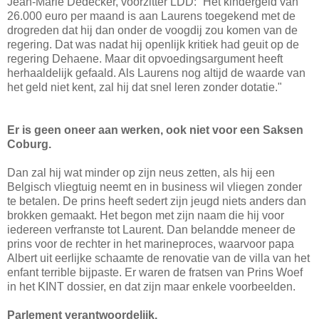
Jean-Marie Dedecker, voorzitter LDD: “Het kindergeld van
26.000 euro per maand is aan Laurens toegekend met de
drogreden dat hij dan onder de voogdij zou komen van de
regering. Dat was nadat hij openlijk kritiek had geuit op de
regering Dehaene. Maar dit opvoedingsargument heeft
herhaaldelijk gefaald. Als Laurens nog altijd de waarde van
het geld niet kent, zal hij dat snel leren zonder dotatie."
Er is geen oneer aan werken, ook niet voor een Saksen
Coburg.
Dan zal hij wat minder op zijn neus zetten, als hij een
Belgisch vliegtuig neemt en in business wil vliegen zonder
te betalen. De prins heeft sedert zijn jeugd niets anders dan
brokken gemaakt. Het begon met zijn naam die hij voor
iedereen verfranste tot Laurent. Dan belandde meneer de
prins voor de rechter in het marineproces, waarvoor papa
Albert uit eerlijke schaamte de renovatie van de villa van het
enfant terrible bijpaste. Er waren de fratsen van Prins Woef
in het KINT dossier, en dat zijn maar enkele voorbeelden.
Parlement verantwoordelijk.