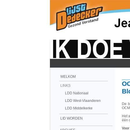
WELKOM
OC
LINKS
Bl
LDD Nationaal
LDD West-Vlaanderen
De b
OCMW
LDD Middelkerke
Het a
LID WORDEN
één 
Voor