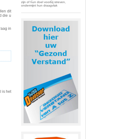
zijn of hun doel voorbij streven,
ondermijnt hun draagvlak
len dit
d die u
aag in
 is het