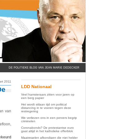
DE POLITIEKE BLOG VAN JEAN MARIE DEDECKER
art 2011
LDD Nationaal
De
Veel hamsteraars zitten voor jaren op
een berg papier
Het wordt stilaan tijd om political
distancing in te voeren tegen deze
an van
restregering
We verliezen ons in een pervers begrip
criminelen
efloon,
Coronabonds? De protestantse euro
gaat altijd in het katholieke offerblok
gekeurd
Maatregelen afkondigen die niet helder