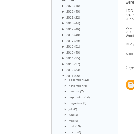
ARCHIEF
werd
►
2023
(16)
LDD 
►
2022
(40)
ook 
►
2021
(22)
kunt 
►
2020
(44)
Jean
►
2019
(46)
bij d
►
2018
(48)
Wordt
►
2017
(39)
Rudy
►
2016
(51)
►
2015
(40)
Gepo
►
2014
(25)
►
2013
(37)
1 op
►
2012
(33)
▼
2011
(95)
►
december
(12)
►
november
(6)
►
oktober
(7)
►
september
(14)
►
augustus
(3)
►
juli
(2)
►
juni
(3)
►
mei
(8)
►
april
(15)
▼
maart
(9)