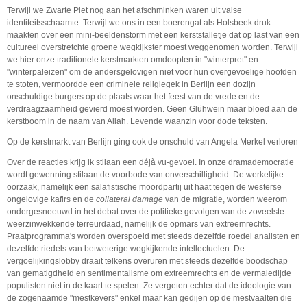
Terwijl we Zwarte Piet nog aan het afschminken waren uit valse
identiteitsschaamte. Terwijl we ons in een boerengat als Holsbeek druk
maakten over een mini-beeldenstorm met een kerststalletje dat op last van een
cultureel overstretchte groene wegkijkster moest weggenomen worden. Terwijl
we hier onze traditionele kerstmarkten omdoopten in "winterpret" en
"winterpaleizen" om de andersgelovigen niet voor hun overgevoelige hoofden
te stoten, vermoordde een criminele religiegek in Berlijn een dozijn
onschuldige burgers op de plaats waar het feest van de vrede en de
verdraagzaamheid gevierd moest worden. Geen Glühwein maar bloed aan de
kerstboom in de naam van Allah. Levende waanzin voor dode teksten.
Op de kerstmarkt van Berlijn ging ook de onschuld van Angela Merkel verloren
Over de reacties krijg ik stilaan een déjà vu-gevoel. In onze dramademocratie
wordt gewenning stilaan de voorbode van onverschilligheid. De werkelijke
oorzaak, namelijk een salafistische moordpartij uit haat tegen de westerse
ongelovige kafirs en de
collateral
damage
van de migratie, worden weerom
ondergesneeuwd in het debat over de politieke gevolgen van de zoveelste
weerzinwekkende terreurdaad, namelijk de opmars van extreemrechts.
Praatprogramma's worden overspoeld met steeds dezelfde roedel analisten en
dezelfde riedels van betweterige wegkijkende intellectuelen. De
vergoelijkingslobby draait telkens overuren met steeds dezelfde boodschap
van gematigdheid en sentimentalisme om extreemrechts en de vermaledijde
populisten niet in de kaart te spelen. Ze vergeten echter dat de ideologie van
de zogenaamde "mestkevers" enkel maar kan gedijen op de mestvaalten die