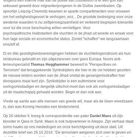
Volgens een interne mail van de politie van Düsseldorf is er een golf van
seksueel geweld door migrantenjongeren in de Duitse zwembaden. Op
spoorlijn Leipzig-Chemnitz kwamen er aparte compartimenten voor vrouwen
om het veiligheidsgevoel te verhogen, enz... De grootste bedreiging voor onze
westerse waarden is nu zelfgenoegzaamheid en verkeerd begrepen tolerantie
voor lui die onze beschaving willen vernietigen. Voor
psychopathische
Halbstarken
die vluchten in de jihad uit woede en wraak voor
hun lage sociale en economische status. Zoniet "schaffen" we langzaamaan
onszelf af.
IS en dito gezelligheidsverenigingen hebben de vluchtelingenstroom als hun
reisbureau gebruikt en zijn uitgezworven over gans Europa. Noors anti-
terreurspecialist
Thomas Hegghammer
beweert in "Perspectives on
Terrorism" dat teruggekeerde Syriëstrijders die hier in de cel hebben gezeten
de nieuwe leiders worden van de Jihad omdat de gevangenisstraffen hier
doorgaans maar kort zijn. Syriëstrijder is een eufemisme voor
oorlogsmisdadiger en dergelijk uitschot moet dan ook als oorlogsmisdadiger
uit de maatschappij gehaald worden. Begin er dan ook aan.
Vrede op aarde aan alle mensen van goede wil, maar als de islam vreedzaam
is, dan was Koning Herodes een kindervriend.
Op 26 oktober ll. kreeg ik correspondentie van pater
Daniel Maes
uit zijn
klooster in Qara in Syrië. Maes is ook hulpverlener in Aleppo. Zijn verhaal staat
soms haaks op ons mededogen en onze berichtgeving uit deze stad. Uit
dezelfde brief van 26.10.2016: "
De terroristen weigeren zich over te geven en