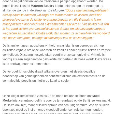
door de negationisten van de traditionele partijen opgehoopt worden. De
jonge linkse filosoof
Maarten Boudry
legde onlangs nog de vinger op de
stinkende wonde in de
Zeno
van
De Morgen
:
"
Door samenlevingsproblemen
niet bij naam te noemen, uit angst om minderheden te viseren, heeft het
progressieve kamp de fatale vergissing begaan om die thema's te laten
monopoliseren door rechts en extreemrechts
." En verder: "
Als politici hun kop
in het zand steken over het multiculturele drama, en alle bezorgde burgers
wegzetten als racistisch klootjesvolk, dan moeten ze achteraf niet verwonderd
zijn dat ze een grote, balorige middelvinger van de kiezer krijgen."
De islam kent geen godsdienstvrijheid, maar islamisten beroepen zich op
diezelfde vrijheid om onze waarden en tradities onder druk te zetten en zelfs te
vernietigen. Dit spanningsveld ettert voort in onze samenleving. Vrijheid is
voorbij als een zogenaamde gekwetste minderheid de baas wordt. Deze vrees
is de snelweg naar extreemrechts.
De vergoelijkingslobby draait telkens overuren met steeds dezelfde
boodschap van gematigdheid en sentimentalisme om extreemrechts en de
vermaledijde populisten niet in de kaart te spelen.
Onze wegkijkers werken zich nu uit de naad om aan te tonen dat
Mutti
Merkel
niet verantwoordelijk is voor de terreurdaad op de Berlijnse kerstmarkt.
Dat is ze ook niet, maar er is wel sprake van schuldig verzuim. Wie de sluizen
open zet, moet de instromende vloedgolf onder controle kunnen houden.