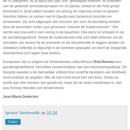
de VS weigeren, nu al bijna een jaar, hun "gematigde rebellen" te scheiden
van de gekende terroristengroepen en Al-Qaeda, omdat ze die hele groep
terroristen in Syrië willen houden om alsnog de regering omver te werpen.
Hierdoor blijven ze samen met Al-Qaeda naar hartenlust moorden en
verwoesten. De acht uitgangen die voorzien zijn voor de bevolking worden
door de terroristen onder vuur genomen, evenals de hulpkonvooien."
Het
eerste wat sneuvelt in een oorlog is de waarheid. Ook deze lui schepen in op
de vluchtelingenboot. Terwijl de multiculturele elite zich blijft uitsloven om de
oorzaken van terreur bij de armoede en de discriminatie te leggen worden de
ontstekers letterlijk en figuurlijk in de bommen geplaatst, en keert de zwijgende
meerderheid zich tegen haar leiders.
Europeaan zijn is volgens de Nederlandse cultuurfilosoof
Rob Riemen
een
geestesgesteldheid. Het willen verwezenlijken van een beschavingsideaal. De
hoogste waarde is de menselijke vrijheid door jezelf te bevrijden van domheid,
vooroordelen en angsten. Wie dit niet inziet hoort hier niet thuis. Vrede op
aarde aan alle mensen van goede wil, maar als de islam vreedzaam is, dan
was Koning Herodes een kindervriend.
Jean-Marie Dedecker
Ignace Vandewalle
op
10:34
Delen