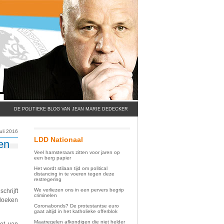
DE POLITIEKE BLOG VAN JEAN MARIE DEDECKER
uli 2016
LDD Nationaal
en
Veel hamsteraars zitten voor jaren op
een berg papier
Het wordt stilaan tijd om political
distancing in te voeren tegen deze
restregering
We verliezen ons in een pervers begrip
chrijft
criminelen
vloeken
Coronabonds? De protestantse euro
gaat altijd in het katholieke offerblok
Maatregelen afkondigen die niet helder