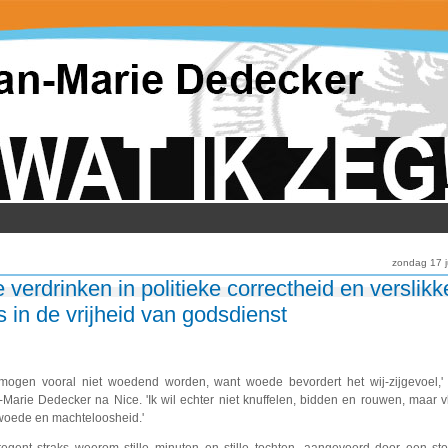
zondag 17 j
 verdrinken in politieke correctheid en verslikk
s in de vrijheid van godsdienst
mogen vooral niet woedend worden, want woede bevordert het wij-zijgevoel,' s
-Marie Dedecker na Nice. 'Ik wil echter niet knuffelen, bidden en rouwen, maar 
woede en machteloosheid.'