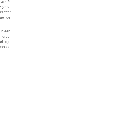
wordt.
rijheid
nu echt
van de
 in een
moreel
ei mijn
 van de