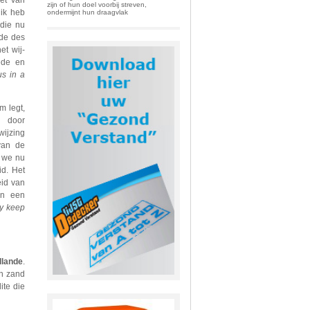
oet van
zijn of hun doel voorbij streven,
 ik heb
ondermijnt hun draagvlak
 die nu
de des
t wij-
ede en
us in a
m legt,
 door
wijzing
van de
n we nu
id. Het
eid van
an een
y keep
llande
.
n zand
ite die