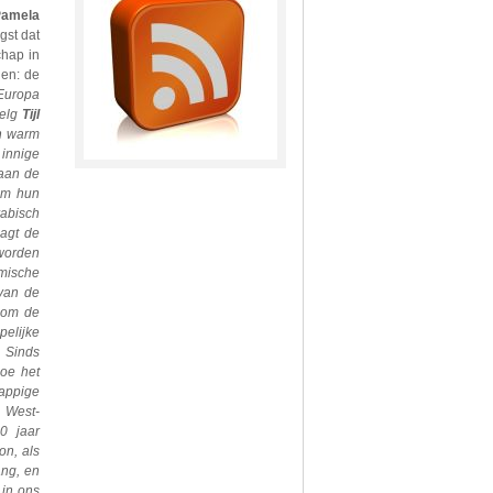
Pamela
gst dat
chap in
den: de
-Europa
elg
Tijl
en warm
innige
taan de
 om hun
rabisch
agt de
 worden
emische
van de
 om de
pelijke
. Sinds
oe het
sappige
l West-
0 jaar
on, als
ang, en
 in ons