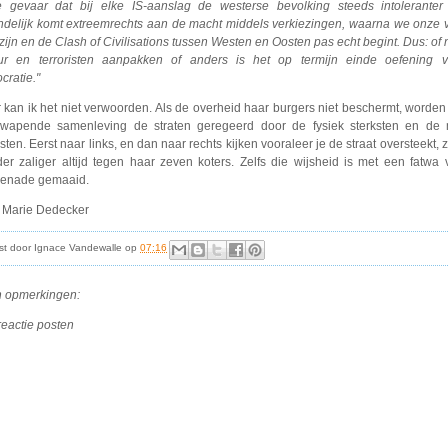
e gevaar dat bij elke IS-aanslag de westerse bevolking steeds intoleranter 
indelijk komt extreemrechts aan de macht middels verkiezingen, waarna we onze v
 zijn en de Clash of Civilisations tussen Westen en Oosten pas echt begint. Dus: of 
eur en terroristen aanpakken of anders is het op termijn einde oefening 
cratie."
 kan ik het niet verwoorden. Als de overheid haar burgers niet beschermt, worden
wapende samenleving de straten geregeerd door de fysiek sterksten en de 
ten. Eerst naar links, en dan naar rechts kijken vooraleer je de straat oversteekt, z
er zaliger altijd tegen haar zeven koters. Zelfs die wijsheid is met een fatwa
enade gemaaid.
 Marie Dedecker
st door
Ignace Vandewalle
op
07:16
 opmerkingen:
reactie posten