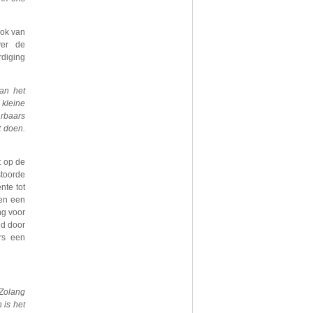
ook van
ver de
rdiging
an het
 kleine
arbaars
t doen.
t op de
stoorde
nte tot
en een
ng voor
gd door
rs een
Zolang
 is het