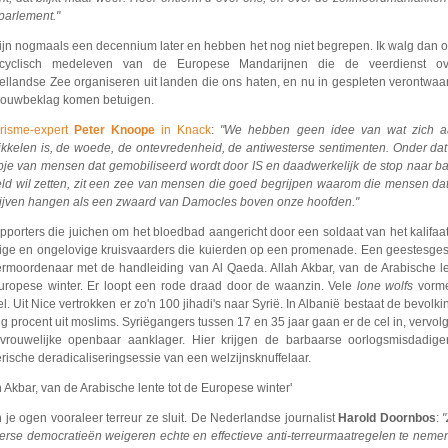
parlement."
ijn nogmaals een decennium later en hebben het nog niet begrepen. Ik walg dan 
cyclisch medeleven van de Europese Mandarijnen die de veerdienst o
ellandse Zee organiseren uit landen die ons haten, en nu in gespleten verontwaa
rouwbeklag komen betuigen.
orisme-expert
Peter Knoope
in Knack
:
"We hebben geen idee van wat zich a
ikkelen is, de woede, de ontevredenheid, de antiwesterse sentimenten. Onder dat
pje van mensen dat gemobiliseerd wordt door IS en daadwerkelijk de stop naar b
ld wil zetten, zit een zee van mensen die goed begrijpen waarom die mensen da
lijven hangen als een zwaard van Damocles boven onze hoofden."
pporters die juichen om het bloedbad aangericht door een soldaat van het kalifaa
ige en ongelovige kruisvaarders die kuierden op een promenade. Een geestesge
ermoordenaar met de handleiding van Al Qaeda. Allah Akbar, van de Arabische le
uropese winter. Er loopt een rode draad door de waanzin. Vele
lone wolfs
vorm
l. Uit Nice vertrokken er zo'n 100 jihadi's naar Syrië. In Albanië bestaat de bevolki
ig procent uit moslims. Syriëgangers tussen 17 en 35 jaar gaan er de cel in, vervol
vrouwelijke openbaar aanklager. Hier krijgen de barbaarse oorlogsmisdadige
rische deradicaliseringsessie van een welzijnsknuffelaar.
h Akbar, van de Arabische lente tot de Europese winter'
je ogen vooraleer terreur ze sluit. De Nederlandse journalist
Harold Doornbos
:
"
erse democratieën weigeren echte en effectieve anti-terreurmaatregelen te nemen