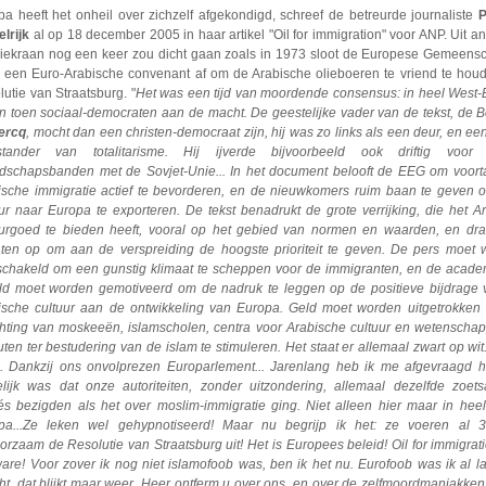
a heeft het onheil over zichzelf afgekondigd, schreef de betreurde journaliste
lrijk
al op 18 december 2005 in haar artikel "Oil for immigration" voor ANP. Uit an
liekraan nog een keer zou dicht gaan zoals in 1973 sloot de Europese Gemeens
 een Euro-Arabische convenant af om de Arabische olieboeren te vriend te hou
utie van Straatsburg. "
Het was een tijd van moordende consensus: in heel West
n toen sociaal-democraten aan de macht. De geestelijke vader van de tekst, de B
ercq
, mocht dan een christen-democraat zijn, hij was zo links als een deur, en e
stander van totalitarisme. Hij ijverde bijvoorbeeld ook driftig voor 
ndschapsbanden met de Sovjet-Unie... In het document belooft de EEG om voor
ische immigratie actief te bevorderen, en de nieuwkomers ruim baan te geven
uur naar Europa te exporteren. De tekst benadrukt de grote verrijking, die het A
uurgoed te bieden heeft, vooral op het gebied van normen en waarden, en dra
taten op om aan de verspreiding de hoogste prioriteit te geven. De pers moet
schakeld om een gunstig klimaat te scheppen voor de immigranten, en de acad
ld moet worden gemotiveerd om de nadruk te leggen op de positieve bijdrage 
ische cultuur aan de ontwikkeling van Europa. Geld moet worden uitgetrokken
chting van moskeeën, islamscholen, centra voor Arabische cultuur en wetenschap
tuten ter bestudering van de islam te stimuleren. Het staat er
allemaal zwart op wit
. Dankzij ons onvolprezen Europarlement... Jarenlang heb ik me afgevraagd h
lijk was dat onze autoriteiten, zonder uitzondering, allemaal dezelfde zoet
hés bezigden als het over moslim-immigratie ging. Niet alleen hier maar in hee
pa...Ze leken wel gehypnotiseerd! Maar nu begrijp ik het: ze voeren al 3
rzaam de Resolutie van Straatsburg uit! Het is Europees beleid! Oil for immigrati
ware! Voor zover ik nog niet islamofoob was, ben ik het nu. Eurofoob was ik al l
ht, dat blijkt maar weer. Heer ontferm u over ons, en over de zelfmoordmaniakken