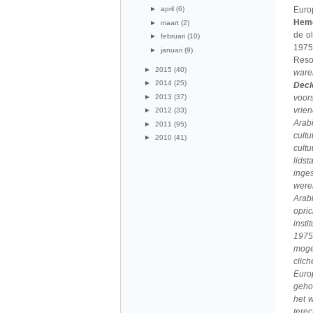
Europ
►
april
(6)
Heme
►
maart
(2)
de o
►
februari
(10)
1975
►
januari
(9)
Resol
►
2015
(40)
ware
►
2014
(25)
Decl
►
2013
(37)
voor
vrie
►
2012
(33)
Arab
►
2011
(95)
cult
►
2010
(41)
cult
lids
inge
were
Arab
opri
insti
1975
moge
clic
Euro
gehoo
het 
terec