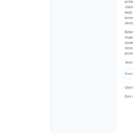
echt
Uite
kwijt
terr
demo
Beter
onge
zwaks
moed
prom
Jean
Gepo
Geen
Een 