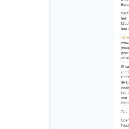
Euro
We z
het 
Midd
hun 
Terr
ontw
groe
gewe
Ze b
IS-su
zond
kind
de E
roede
tacht
een 
esote
'Alla
Open 
West