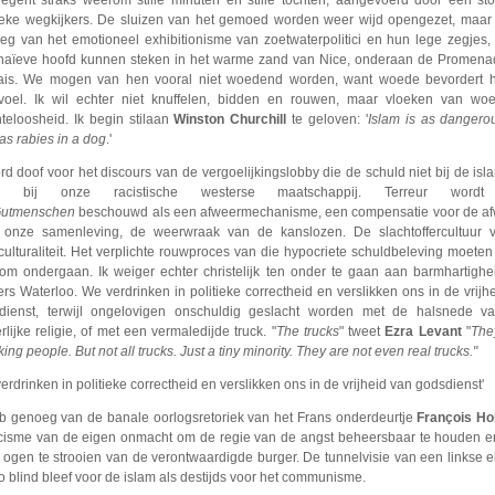
regent straks weerom stille minuten en stille tochten, aangevoerd door een st
tieke wegkijkers. De sluizen van het gemoed worden weer wijd opengezet, maar
eg van het emotioneel exhibitionisme van zoetwaterpolitici en hun lege zegjes,
naïeve hoofd kunnen steken in het warme zand van Nice, onderaan de Promena
ais. We mogen van hen vooral niet woedend worden, want woede bevordert he
evoel. Ik wil echter niet knuffelen, bidden en rouwen, maar vloeken van wo
teloosheid. Ik begin stilaan
Winston Churchill
te geloven: '
Islam is as dangero
as rabies in a dog
.'
rd doof voor het discours van de vergoelijkingslobby die de schuld niet bij de isla
r bij onze racistische westerse maatschappij. Terreur wordt
utmenschen
beschouwd als een afweermechanisme, een compensatie voor de af
 onze samenleving, de weerwraak van de kanslozen. De slachtoffercultuur 
culturaliteit. Het verplichte rouwproces van die hypocriete schuldbeleving moete
om ondergaan. Ik weiger echter christelijk ten onder te gaan aan barmhartighe
rs Waterloo. We verdrinken in politieke correctheid en verslikken ons in de vrijh
dienst, terwijl ongelovigen onschuldig geslacht worden met de halsnede v
rlijke religie, of met een vermaledijde truck. "
The trucks
" tweet
Ezra Levant
"
The
king people. But not all trucks. Just a tiny minority. They are not even real trucks."
erdrinken in politieke correctheid en verslikken ons in de vrijheid van godsdienst'
eb genoeg van de banale oorlogsretoriek van het Frans onderdeurtje
François Ho
cisme van de eigen onmacht om de regie van de angst beheersbaar te houden e
 ogen te strooien van de verontwaardigde burger. De tunnelvisie van een linkse el
o blind bleef voor de islam als destijds voor het communisme.