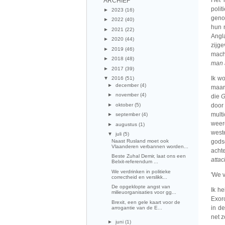
Het 
ARCHIEF
poli
►
2023
(16)
geno
►
2022
(40)
hun 
►
2021
(22)
Angl
►
2020
(44)
zijg
►
2019
(46)
mach
►
2018
(48)
man 
►
2017
(39)
Ik wo
▼
2016
(51)
►
december
(4)
maa
►
november
(4)
die
G
►
oktober
(5)
door
multi
►
september
(4)
weer
►
augustus
(1)
weste
▼
juli
(5)
Naast Rusland moet ook
gods
Vlaanderen verbannen worden...
achte
Beste Zuhal Demir, laat ons een
attac
Belxit-referendum ...
We verdrinken in politieke
'We v
correctheid en verslikk...
De opgeklopte angst van
Ik h
milieuorganisaties voor gg...
Exor
Brexit, een gele kaart voor de
in de
arrogantie van de E...
net z
►
juni
(1)