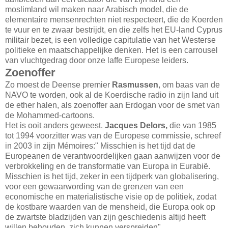
moslimland wil maken naar Arabisch model, die de
elementaire mensenrechten niet respecteert, die de Koerden
te vuur en te zwaar bestrijdt, en die zelfs het EU-land Cyprus
militair bezet, is een volledige capitulatie van het Westerse
politieke en maatschappelijke denken. Het is een carrousel
van vluchtgedrag door onze laffe Europese leiders.
Zoenoffer
Zo moest de Deense premier
Rasmussen
, om baas van de
NAVO te worden, ook al de Koerdische radio in zijn land uit
de ether halen, als zoenoffer aan Erdogan voor de smet van
de Mohammed-cartoons.
Het is ooit anders geweest.
Jacques Delors,
die van 1985
tot 1994 voorzitter was van de Europese commissie, schreef
in 2003 in zijn Mémoires:" Misschien is het tijd dat de
Europeanen de verantwoordelijken gaan aanwijzen voor de
verbrokkeling en de transformatie van Europa in Eurabië.
Misschien is het tijd, zeker in een tijdperk van globalisering,
voor een gewaarwording van de grenzen van een
economische en materialistische visie op de politiek, zodat
de kostbare waarden van de mensheid, die Europa ook op
de zwartste bladzijden van zijn geschiedenis altijd heeft
willen behouden, zich kunnen verspreiden".