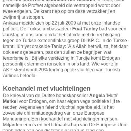
namelijk de Profeet afgebeeld die vertrappeld wordt door
twee engelen. De krant riep op om deze vetzakkerij en
zwijnerij te stoppen.
Ankara moeide zich op 22 juli 2009 al met onze inlandse
politiek. De Turkse ambassadeur
Fuat Tanley
bad voor een
aanslag in ons land omdat het talmde met de rechtsgang
tegen de Turkse extreemlinkse groep DHKP-C. In de Turkse
krant Hürriyet orakelde Tanlay: 'Als Allah het wil, zal het daar
ook eens gebeuren, pas dan zullen ze begrijpen wat
terrorisme is.' Bij elke verkiezing in Turkije komt Erdogan
persoonlijk stemmen ronselen in ons land. Wie voor zijn
AKP stemt wordt 20% korting op de vluchten van Turkish
Airlines beloofd.
Koehandel met vluchtelingen
De knieval van de Duitse bondskanselier
Angela
'Mutti'
Merkel
voor Erdogan, om haar eigen vege politieke lijf te
redden wegens een falend vluchtelingenbeleid, is het
zoveelste dhimmitudegedrag van onze Europese
Mandarijnen. Een koehandel met vluchtelingenmensen.
Miljarden euro's en het lidmaatschap van De Europese Unie
aanbieden aan een dictator die van zijn land een