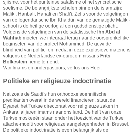
sjiisme, voor het puriteinse salafisme of het syncretische
soefisme. De belangrijkste scholen binnen de islam zijn:
Maliki, Hanbali, Hanafi en Shafi'i. Zelfs voor de volgelingen
van de legendarische lbn Khaldûn van de gematigde Maliki-
school is de heilige oorlog al een godsdienstige plicht.
Volgens de volgelingen van de salafistische
Ibn Abd al
Wahhab
moeten we integraal terug naar de oorspronkelijke
beginselen van de profeet Mohammed. De gewilde
blindheid van politici en media in deze explosieve materie is
volgens de Nederlandse ex-eurocommissaris
Frits
Bolkestein
hemeltergend.
Van Imams en onderpastoors, verlos ons Heer.
Politieke en religieuze indoctrinatie
Net zoals de Saudi's hun orthodoxe soennitische
predikanten overal in de wereld financieren, stuurt de
Dyanet, het Turkse directoraat voor religieuze zaken in
Ankara, al jaren imams naar ons land. De helft van onze
Turkse moskeeën staan onder het toezicht van de Turkse
attaché-moefti voor religieuze aangelegenheden in Brussel.
De politieke indoctrinatie is even belangrijk als de