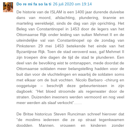
Do re mi fa so la ti
26 juli 2020 om 19:14
De historie van de ISLAM is een 1400 jaar durende duivelse
dans van moord, afslachting, plundering, tirannie en
marteling wereldwijd, sinds de dag van zijn oprichting. Het
Beleg van Constantinopel in 1453 door de legers van het
Ottomaanse Rijk onder leiding van sultan Mehmet II en de
uiteindelijke val van Constantinopel op de zondag van
Pinksteren 29 mei 1453 betekende het einde van het
Byzantijnse Rijk. Toen de stad veroverd was, gaf Mehmet II
zijn troepen drie dagen de tijd de stad te plunderen. Een
deel van de bevolking wist te ontsnappen, mede doordat de
Ottomaanse soldaten meer belangstelling hadden voor de
buit dan voor de vluchtelingen en waarbij de soldaten soms
met elkaar om de buit vochten. Nicolo Barbaro -chirurg en
ooggetuige – beschrijft deze gebeurtenissen in zijn
dagboek: “Het bloed stroomde als regenwater door de
straten. Duizenden inwoners werden vermoord en nog veel
meer werden als slaaf verkocht”……
De Britse historicus Steven Runciman schreef hierover dat
“de moslims iedereen die ze op straat tegenkwamen
doodden. Mannen, vrouwen en kinderen zonder