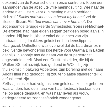
opkomst van de Koranscholen in onze contreien. Ik ben een
aanhanger van de absolute vrije meningsuiting, Wie naar de
andere niet luistert, kent zijn mening niet en bedriegt
zichzelf. "
Sticks and stones can break my bones
" zei de
filosoof
Stuart Mill
"but words can never hurt me
". De
zogenaamde teruggekeerde Syriëstrijder,
Youssef-Michael-
Delefortrie
, had naar eigen zeggen zelf geen bloed aan zijn
handen. Hij had blijkbaar enkel de latrines van zijn
barbaarse strijdmakkers gekuist en hun teenslippers
klaargezet. Onthullend was evenwel dat de baardman zo'n
beklijvende bewondering koesterde voor
Osama Bin Laden
dat hij zijn zoontje met de naam van de superterrorist
opgezadeld heeft. Alsof een Oostfrontstrijder, die bij de
Waffen-SS het nazirijk had gediend in WO II, bij zijn
thuiskomst in pakweg Appelterre, zijn boreling met de naam
Adolf Hitler had gedoopt. Hij zou ter plaatse standrechtelijk
gefusilleerd zijn.
Zelfs zijn zuster had volgens hem geluk dat ze hier geboren
was, anders had de sharia van haar lesbisch bestaan een
hel op aarde gemaakt, en was haar leven als vrouw
gedegradeerd tot zoontjesfabriek zonder genot.