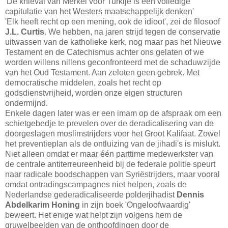
'De knieval van Merkel voor Turkije is een volledige
capitulatie van het Westers maatschappelijk denken'
'Elk heeft recht op een mening, ook de idioot', zei de filosoof
J.L. Curtis
. We hebben, na jaren strijd tegen de conservatie
uitwassen van de katholieke kerk, nog maar pas het Nieuwe
Testament en de Catechismus achter ons gelaten of we
worden willens nillens geconfronteerd met de schaduwzijde
van het Oud Testament. Aan zeloten geen gebrek. Met
democratische middelen, zoals het recht op
godsdienstvrijheid, worden onze eigen structuren
ondermijnd.
Enkele dagen later was er een imam op de afspraak om een
schietgebedje te prevelen over de deradicalisering van de
doorgeslagen moslimstrijders voor het Groot Kalifaat. Zowel
het preventieplan als de ontluizing van de jihadi's is mislukt.
Niet alleen omdat er maar één parttime medewerkster van
de centrale antiterreureenheid bij de federale politie speurt
naar radicale boodschappen van Syriëstrijders, maar vooral
omdat ontradingscampagnes niet helpen, zoals de
Nederlandse gederadicaliseerde polderjihadist
Dennis
Abdelkarim Honing
in zijn boek 'Ongeloofwaardig'
beweert. Het enige wat helpt zijn volgens hem de
gruwelbeelden van de onthoofdingen door de