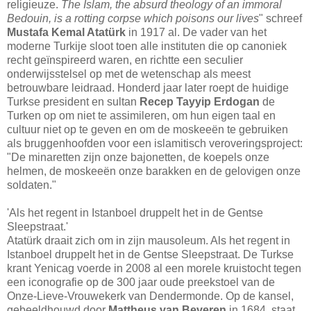
religieuze.
The Islam, the absurd theology of an immoral
Bedouin, is a rotting corpse which poisons our lives
" schreef
Mustafa Kemal Atatürk
in 1917 al. De vader van het
moderne Turkije sloot toen alle instituten die op canoniek
recht geïnspireerd waren, en richtte een seculier
onderwijsstelsel op met de wetenschap als meest
betrouwbare leidraad. Honderd jaar later roept de huidige
Turkse president en sultan
Recep Tayyip Erdogan
de
Turken op om niet te assimileren, om hun eigen taal en
cultuur niet op te geven en om de moskeeën te gebruiken
als bruggenhoofden voor een islamitisch veroveringsproject:
"De minaretten zijn onze bajonetten, de koepels onze
helmen, de moskeeën onze barakken en de gelovigen onze
soldaten."
'Als het regent in Istanboel druppelt het in de Gentse
Sleepstraat.'
Atatürk draait zich om in zijn mausoleum. Als het regent in
Istanboel druppelt het in de Gentse Sleepstraat. De Turkse
krant Yenicag voerde in 2008 al een morele kruistocht tegen
een iconografie op de 300 jaar oude preekstoel van de
Onze-Lieve-Vrouwekerk van Dendermonde. Op de kansel,
gebeeldhouwd door
Mattheus van Beveren
in 1684, staat