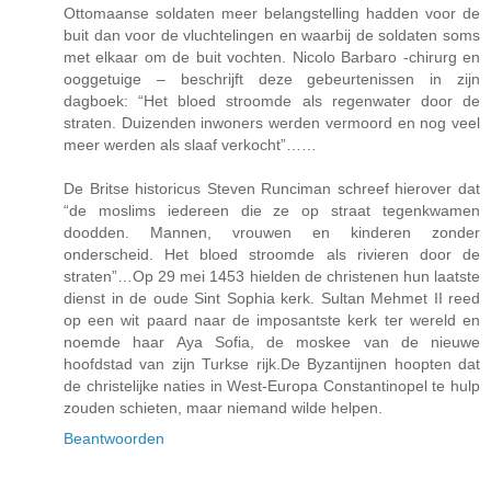
Ottomaanse soldaten meer belangstelling hadden voor de
buit dan voor de vluchtelingen en waarbij de soldaten soms
met elkaar om de buit vochten. Nicolo Barbaro -chirurg en
ooggetuige – beschrijft deze gebeurtenissen in zijn
dagboek: “Het bloed stroomde als regenwater door de
straten. Duizenden inwoners werden vermoord en nog veel
meer werden als slaaf verkocht”……
De Britse historicus Steven Runciman schreef hierover dat
“de moslims iedereen die ze op straat tegenkwamen
doodden. Mannen, vrouwen en kinderen zonder
onderscheid. Het bloed stroomde als rivieren door de
straten”…Op 29 mei 1453 hielden de christenen hun laatste
dienst in de oude Sint Sophia kerk. Sultan Mehmet II reed
op een wit paard naar de imposantste kerk ter wereld en
noemde haar Aya Sofia, de moskee van de nieuwe
hoofdstad van zijn Turkse rijk.De Byzantijnen hoopten dat
de christelijke naties in West-Europa Constantinopel te hulp
zouden schieten, maar niemand wilde helpen.
Beantwoorden