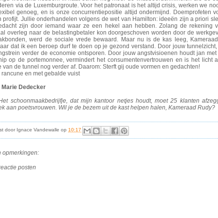
eren via de Luxemburgroute. Voor het patronaat is het altijd crisis, werken we noo
lexibel genoeg, en is onze concurrentiepositie altijd ondermijnd. Doemprofeten v
 profijt. Jullie onderhandelen volgens de wet van Hamilton: ideeën zijn a priori sle
edacht zijn door iemand waar ze een hekel aan hebben. Zolang de rekening v
aal overleg naar de belastingbetaler kon doorgeschoven worden door de werkge
akbonden, werd de sociale vrede bewaard. Maar nu is de kas leeg, Kameraad
aar dat ik een beroep durf te doen op je gezond verstand. Door jouw tunnelzicht,
ingstrein verder de economie ontsporen. Door jouw angstvisioenen houdt jan met
nip op de portemonnee, vermindert het consumentenvertrouwen en is het licht 
 van de tunnel nog verder af. Daarom: Sterft gij oude vormen en gedachten!
 rancune en met gebalde vuist
 Marie Dedecker
 Het schoonmaakbedrijfje, dat mijn kantoor netjes houdt, moet 25 klanten afzeg
ek aan poetsvrouwen. Wil je de bezem uit de kast helpen halen, Kameraad Rudy?
st door
Ignace Vandewalle
op
10:17
 opmerkingen:
reactie posten