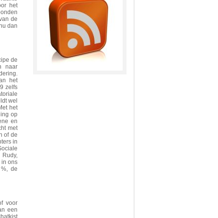
or het
kbonden
 van de
enu dan
cipe de
n naar
ering.
an het
9 zelfs
oriale
ldt wel
et het
ging op
ene en
cht met
 of de
ters in
Sociale
d Rudy,
 in ons
 %, de
of voor
dan een
hatkist