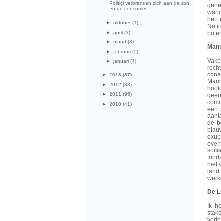
Politici verbranden zich aan de zon
gehe
en de consumen...
wang
heb 
►
oktober
(1)
Natio
bote
►
april
(3)
►
maart
(3)
Mann
►
februari
(5)
Vakb
►
januari
(4)
rech
cons
►
2013
(37)
Mann
►
2012
(33)
hoofd
►
2011
(95)
geen
comm
►
2010
(41)
een 
aant
de b
blauw
exub
overh
soci
fond
niet 
land
werkn
De L
Ik h
stak
verl