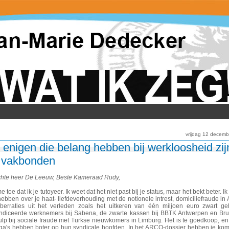
vrijdag 12 decem
 enigen die belang hebben bij werkloosheid zij
 vakbonden
hte heer De Leeuw, Beste Kameraad Rudy,
e toe dat ik je tutoyeer. Ik weet dat het niet past bij je status, maar het bekt beter. Ik
hebben over je haat- liefdeverhouding met de notionele intrest, domiciliefraude in A
berraties uit het verleden zoals het uitkeren van één miljoen euro zwart ge
ndiceerde werknemers bij Sabena, de zwarte kassen bij BBTK Antwerpen en Bru
ulp bij sociale fraude met Turkse nieuwkomers in Limburg. Het is te goedkoop, en
ega's hebben boter op hun syndicale hoofden. In het ARCO-dossier hebben je k