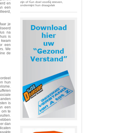
zijn of hun doel voorbij streven,
derd en
ondermijnt hun draagvlak
an een
lleerd,
aar je
liseerd
 dus na
huis is
nd kwam
or een
ers. We
oine de
ordeel
 en hun
elisme.
uffelen
sociale
 handen
sten is
an een
 om te
vullen.
 hebben
der dan
dicaten
ewaakte