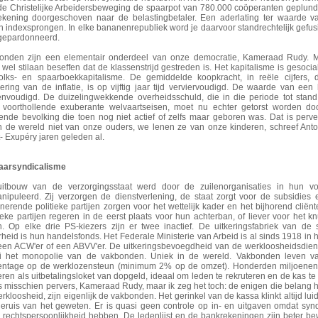
de Christelijke Arbeidersbeweging de spaarpot van 780.000 coöperanten geplun
ekening doorgeschoven naar de belastingbetaler. Een aderlating ter waarde v
n indexsprongen. In elke bananenrepubliek word je daarvoor standrechtelijk gefusi
 gepardonneerd.
onden zijn een elementair onderdeel van onze democratie, Kameraad Rudy. M
wel stilaan beseffen dat de klassenstrijd gestreden is. Het kapitalisme is gesocia
volks- en spaarboekkapitalisme. De gemiddelde koopkracht, in reële cijfers,
ering van de inflatie, is op vijftig jaar tijd verviervoudigd. De waarde van een 
ienvoudigd. De duizelingwekkende overheidsschuld, die in die periode tot sta
 voorthollende exuberante welvaartseisen, moet nu echter getorst worden do
ende bevolking die toen nog niet actief of zelfs maar geboren was. Dat is perv
n de wereld niet van onze ouders, we lenen ze van onze kinderen, schreef Ant
- Exupéry jaren geleden al.
aarsyndicalisme
itbouw van de verzorgingsstaat werd door de zuilenorganisaties in hun vo
nipuleerd. Zij verzorgen de dienstverlening, de staat zorgt voor de subsidies
nerende politieke partijen zorgen voor het wettelijk kader en het bijhorend cliënt
ieke partijen regeren in de eerst plaats voor hun achterban, of liever voor het kn
n. Op elke drie PS-kiezers zijn er twee inactief. De uitkeringsfabriek van de 
heid is hun handelsfonds. Het Federale Ministerie van Arbeid is al sinds 1918 in
een ACW'er of een ABVV'er. De uitkeringsbevoegdheid van de werkloosheidsdien
i het monopolie van de vakbonden. Uniek in de wereld. Vakbonden leven v
entage op de werklozensteun (minimum 2% op de omzet). Honderden miljoenen
ren als uitbetalingsloket van dopgeld, ideaal om leden te rekruteren en de kas te 
is misschien pervers, Kameraad Rudy, maar ik zeg het toch: de enigen die belang
erkloosheid, zijn eigenlijk de vakbonden. Het gerinkel van de kassa klinkt altijd lui
geruis van het geweten. Er is quasi geen controle op in- en uitgaven omdat syn
 rechtspersoonlijkheid hebben. De ledenlijst en de bankrekeningen zijn beter b