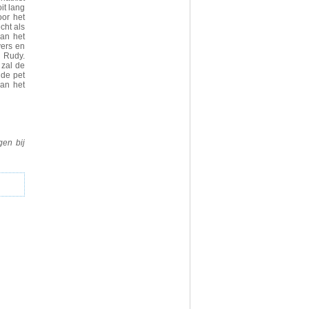
it lang
oor het
cht als
an het
vers en
 Rudy.
 zal de
 de pet
aan het
gen bij