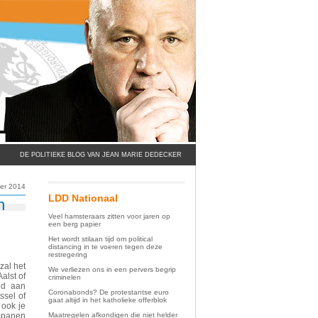
DE POLITIEKE BLOG VAN JEAN MARIE DEDECKER
ber 2014
LDD Nationaal
n
Veel hamsteraars zitten voor jaren op
een berg papier
Het wordt stilaan tijd om political
distancing in te voeren tegen deze
restregering
 zal het
We verliezen ons in een pervers begrip
alst of
criminelen
ld aan
Coronabonds? De protestantse euro
ssel of
gaat altijd in het katholieke offerblok
 ook je
Maatregelen afkondigen die niet helder
ompanen