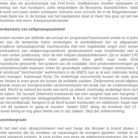
imen dan de goudvoorraad van Fort Knox. Voetbalclubs moeten opdraaien vo
edrag van hun hooligans, jullie vergoelijken de Brusselse brandstichters. Va
ik nooit een baan weten scheppen, behalve voor zichzelf, tot in de Regentenraad
nale Bank toe. In de tempel van het kapitalisme staat er meer foie gras op het m
rhammen met smos. Kaviaarsyndicalisme.
enbastions van zelfgenoegzaamheid
onden worden per definitie als sociaal en progressief beschouwd omdat ze in prin
ten van de werkende mens verdedigen. In werkelijkheid zijn ze afgeglede
ervatieve behoudsgezinde machtscentra met een ingebedde angst voor verand
enbastions van zelfgenoegzaamheid, gestructureerd naar Sovjetmodel met a
 een unitair politbureau. Voor de één miljoen staatsambtenaren zijn er sedert 195
 syndicale verkiezingen meer gehouden. Daar geldt, naar oude dictat
unistische gewoonte, het systeem van de coöptatie. Voor privéondernemingen ge
schijndemocratie waaraan enkel de gevestigde vakbonden mogen deelnemen. M
al syndicaal" beschermde" werknemers in de KMO's kan je al een nationale beto
een brengen, Kameraad Rudy. De onderlinge concurrentie tussen de rode, gro
e hesjes is even groot als tussen de politieke partijen. Zieltjeswinst wordt afgeko
erante eisen en doorgeschoten verworvenheden ten koste van de ondernemingen
eid. Recht op luiheid ten koste van recht op arbeid, overmatig verdedigd door rech
ale zaken. De Sociale Zekerheid evolueerde van een vangnet naar een hangmat. 
sen werden syndicale beleggingsfondsen. Ik hou van het proletariaat, Kameraa
van het profitariaat. Nergens is de kloof tussen loonkosten en nettolonen hoger dan
 om dit systeem in gang te houden. Sedert 2007 steeg de loonkost met 15
emer kreeg er nog geen derde van in zijn zakken. Stop die zelfverminking.
uxemburgroute
eb het niet voor straatcriminelen met een hesje die Brussel in brand steken, 
ende spoorlui die bij voorkeur op maandagen de reizigers gijzelen, omdat ze 
engd weekend hebben. Ik haat echter nog meer de witteboordcriminelen die de sc