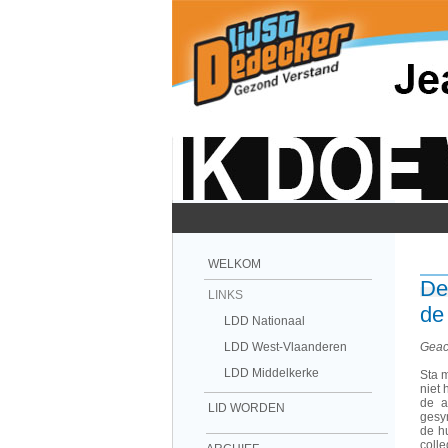
WELKOM
De
LINKS
de
LDD Nationaal
Geac
LDD West-Vlaanderen
LDD Middelkerke
Sta m
niet 
de a
LID WORDEN
gesy
de h
coll