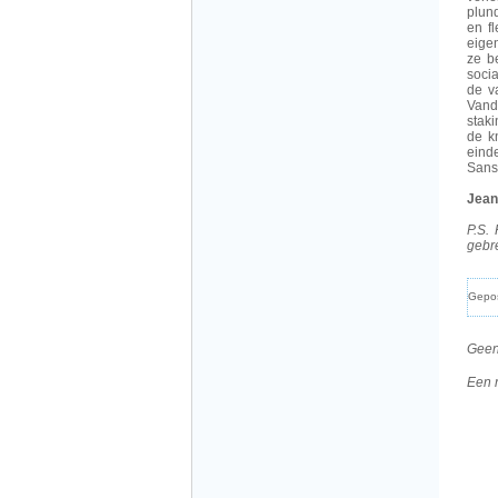
plund
en f
eigen
ze b
soci
de v
Vand
stak
de k
einde
Sans
Jean
P.S.
gebr
Gepo
Geen
Een 