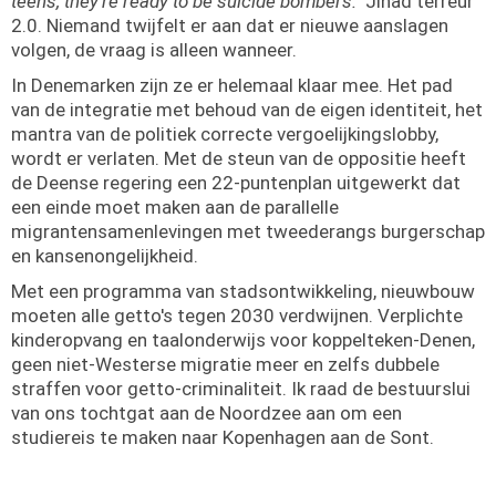
teens, they're ready to be suicide bombers."
Jihad terreur
2.0. Niemand twijfelt er aan dat er nieuwe aanslagen
volgen, de vraag is alleen wanneer.
In Denemarken zijn ze er helemaal klaar mee. Het pad
van de integratie met behoud van de eigen identiteit, het
mantra van de politiek correcte vergoelijkingslobby,
wordt er verlaten. Met de steun van de oppositie heeft
de Deense regering een 22-puntenplan uitgewerkt dat
een einde moet maken aan de parallelle
migrantensamenlevingen met tweederangs burgerschap
en kansenongelijkheid.
Met een programma van stadsontwikkeling, nieuwbouw
moeten alle getto's tegen 2030 verdwijnen. Verplichte
kinderopvang en taalonderwijs voor koppelteken-Denen,
geen niet-Westerse migratie meer en zelfs dubbele
straffen voor getto-criminaliteit. Ik raad de bestuurslui
van ons tochtgat aan de Noordzee aan om een
studiereis te maken naar Kopenhagen aan de Sont.