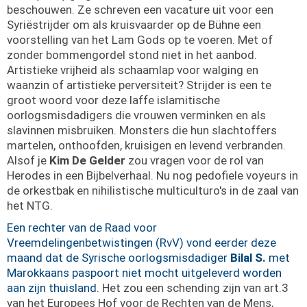
beschouwen. Ze schreven een vacature uit voor een
Syriëstrijder om als kruisvaarder op de Bühne een
voorstelling van het Lam Gods op te voeren. Met of
zonder bommengordel stond niet in het aanbod.
Artistieke vrijheid als schaamlap voor walging en
waanzin of artistieke perversiteit? Strijder is een te
groot woord voor deze laffe islamitische
oorlogsmisdadigers die vrouwen verminken en als
slavinnen misbruiken. Monsters die hun slachtoffers
martelen, onthoofden, kruisigen en levend verbranden.
Alsof je
Kim De Gelder
zou vragen voor de rol van
Herodes in een Bijbelverhaal. Nu nog pedofiele voyeurs in
de orkestbak en nihilistische multiculturo's in de zaal van
het NTG.
Een rechter van de Raad voor
Vreemdelingenbetwistingen (RvV) vond eerder deze
maand dat de Syrische oorlogsmisdadiger
Bilal S.
met
Marokkaans paspoort niet mocht uitgeleverd worden
aan zijn thuisland.
Het zou een schending zijn van art.3
van het Europees Hof voor de Rechten van de Mens,