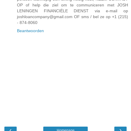
OP of help die ziel om te communiceren met JOSH
LENINGEN FINANCIËLE DIENST via e-mail op
joshloancompany@gmail.com OF sms / bel ze op +1 (215)
- 874-8060
Beantwoorden
‹
›
Homepage