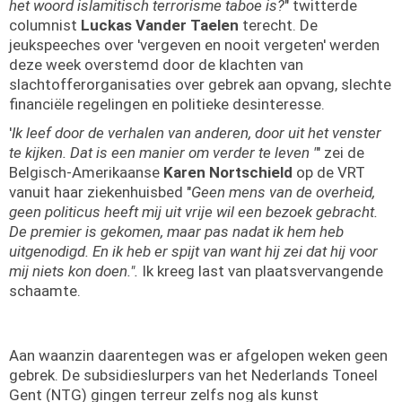
het woord islamitisch terrorisme taboe is?
" twitterde
columnist
Luckas Vander Taelen
terecht. De
jeukspeeches over 'vergeven en nooit vergeten' werden
deze week overstemd door de klachten van
slachtofferorganisaties over gebrek aan opvang, slechte
financiële regelingen en politieke desinteresse.
'
Ik leef door de verhalen van anderen, door uit het venster
te kijken. Dat is een manier om verder te leven '
" zei de
Belgisch-Amerikaanse
Karen Nortschield
op de VRT
vanuit haar ziekenhuisbed "
Geen mens van de overheid,
geen politicus heeft mij uit vrije wil een bezoek gebracht.
De premier is gekomen, maar pas nadat ik hem heb
uitgenodigd. En ik heb er spijt van want hij zei dat hij voor
mij niets kon doen.".
Ik kreeg last van plaatsvervangende
schaamte.
Aan waanzin daarentegen was er afgelopen weken geen
gebrek. De subsidieslurpers van het Nederlands Toneel
Gent (NTG) gingen terreur zelfs nog als kunst