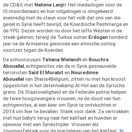
de CD&V, met
Nahima Lanjri
. Het mededogen voor de
IS-moordenaars en hun volgelingen is omgekeerd
evenredig met de steun voor het volk dat ons van die
gesel in Syrië heeft bevrijd, de Koerdische Peshmerga en
de YPG. Dezen worden nu door het laffe Westen in de
steek gelaten, terwijl de Turkse sultan
Erdogan
honderd
jaar na de Armeense genocide een etnische oorlog
voortzet tegen de Koerden.
De schoonzusjes
Tatiana Wielandt
en
Bouchra
Abouallal
, echtgenotes van de in Syrië gesneuvelde
terroristen
Saïd El Morabit
en
Nouredinne
Abouallal
van Sharia4Belgium, zitten nu met hun kroost
opgesloten in het detentiekamp Al-Hol aan de Syrische
grens. De Staatsveiligheid en de Federale politie hielpen
de twee hoogzwangere vrouwen, na de dood van hun
echtgenotes, al een keer om Syrië te ontvluchten in
2014 om hier te bevallen. Stank voor dank. Ze vertrokken
met hun baby's terug naar het kalifaat en huwden er
opnieuw met een Syriëstrijder. Vrouwen als
zoontjesfabriek voor de martelaren van het kalifaat.
In