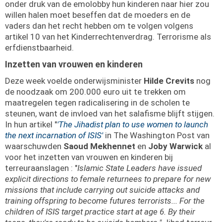
onder druk van de emolobby hun kinderen naar hier zou
willen halen moet beseffen dat de moeders en de
vaders dan het recht hebben om te volgen volgens
artikel 10 van het Kinderrechtenverdrag. Terrorisme als
erfdienstbaarheid.
Inzetten van vrouwen en kinderen
Deze week voelde onderwijsminister
Hilde Crevits
nog
de noodzaak om 200.000 euro uit te trekken om
maatregelen tegen radicalisering in de scholen te
steunen, want de invloed van het salafisme blijft stijgen.
In hun artikel "
'The Jihadist plan to use women to launch
the next incarnation of ISIS'
in The Washington Post van
waarschuwden
Saoud Mekhennet
en
Joby Warwick
al
voor het inzetten van vrouwen en kinderen bij
terreuraanslagen : "
Islamic State Leaders have issued
explicit directions to female returnees to prepare for new
missions that include carrying out suicide attacks and
training offspring to become futures terrorists... For the
children of ISIS target practice start at age 6. By their