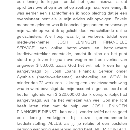
een lening te krijgen, omdat het geen nieuws is dat
oplichters overal op internet op zoek zijn naar een lening. Ik
was eerder een slachtoffer en ik hoop plechtig dat je een
overwinnaar bent als je mijn advies wilt opvolgen. Enkele
maanden geleden was ik financieel gespannen en vanwege
mijn wanhoop werd ik opgelicht door verschillende online
geldschieters. Alle hoop was bijna verloren, totdat een
mede-werknemer 'JOSH LENINGEN FINANCIËLE
SERVICE' een online betrouwbare en betrouwbare
kredietverstrekker voorstelde, omdat ik bijna op het punt
stond mijn leven te gaan overwegen met een verlies van
ongeveer $ 83.000; Zoals God het wil, heb ik een lening
aangevraagd bij 'Josh Loans Financial Service' onder
Cynthia's (mede-werknemer) aanbeveling en WOW in
minder dan 72 werkuren. Ik kreeg een kredietwaarschuwing
waarin werd bevestigd dat mijn account is gecrediteerd met
het leningfonds van $ 220.000,00 die ik oorspronkelijk had
aangevraagd. Als na het verliezen van veel God me licht
heeft laten zien met de hulp van 'JOSH LENINGEN
FINANCIËLE DIENST', kan ook jij zonder twijfel net zo goed
een lening verkrijgen bij deze gerenommeerde
kredietinstelling. ALLES, als jij, je relatie of een besloten
persoon wanhopig een lening nodig hebt, NEEM CONTACT