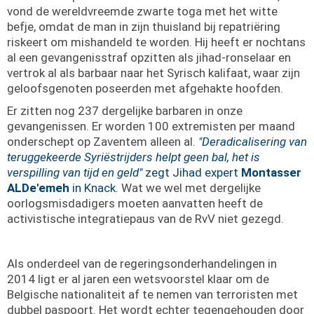
vond de wereldvreemde zwarte toga met het witte
befje, omdat de man in zijn thuisland bij repatriëring
riskeert om mishandeld te worden. Hij heeft er nochtans
al een gevangenisstraf opzitten als jihad-ronselaar en
vertrok al als barbaar naar het Syrisch kalifaat, waar zijn
geloofsgenoten poseerden met afgehakte hoofden.
Er zitten nog 237 dergelijke barbaren in onze
gevangenissen. Er worden 100 extremisten per maand
onderschept op Zaventem alleen al.
"Deradicalisering van
teruggekeerde Syriëstrijders helpt geen bal, het is
verspilling van tijd en geld"
zegt Jihad expert
Montasser
ALDe'emeh
in Knack.
Wat we wel met dergelijke
oorlogsmisdadigers moeten aanvatten heeft de
activistische integratiepaus van de RvV niet gezegd.
Als onderdeel van de regeringsonderhandelingen in
2014 ligt er al jaren een wetsvoorstel klaar om de
Belgische nationaliteit af te nemen van terroristen met
dubbel paspoort. Het wordt echter tegengehouden door