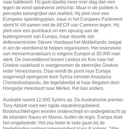
naar bakboord. Hij gaat daarbij meer over stag dan een
tegen de wind oploevend zeilschip. Maar in de politiek is
perceptie belangrijker dan realiteit. Hij pleit voor een
Europees spreidingsplan, maar in het Europees Parlement
stemt N-VA samen met de AECR van Cameron tegen. Hij
pleit voor een pushback en een opvang aan de
buitengrenzen van Europa, maar stuurde zijn
defensieminister Steven Vandeput het Middellands zeegat
in om de veerdienst te helpen organiseren. Het roversnest
van mensenhandelaars is volgens Europol al 30.000 man
sterk. De overzetdienst tussen Lesbos en Kos naar het
Griekse vasteland is overgenomen de steenrijke Griekse
reder Venezolanos. Daar wordt de poort naar Europa
wagenwijd opengezet door Syriza-minister Anastasia
Christodoulopoulu, die tegelijkertijd al haar illegalen door
Hongarije meestuurt naar Merkel. Het kan anders.
Australië neemt 12.000 Syriërs op. De Australische premier
Tony Abbott voert een rigide repatriëringsbeleid.
Bootvluchtelingen worden onderschept en ondergebracht op
de eilanden Nauru en Manus, buiten de regio. Europa doet
het omgekeerde. Het zou beter te rade gaan bij de
Nederlandse oorlogscorrespondent Hans Karstens: "Wie