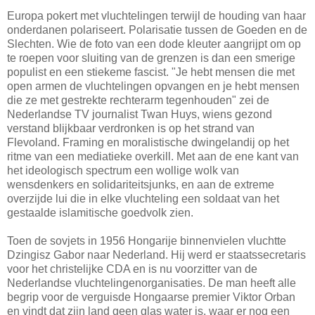
Europa pokert met vluchtelingen terwijl de houding van haar
onderdanen polariseert. Polarisatie tussen de Goeden en de
Slechten. Wie de foto van een dode kleuter aangrijpt om op
te roepen voor sluiting van de grenzen is dan een smerige
populist en een stiekeme fascist. "Je hebt mensen die met
open armen de vluchtelingen opvangen en je hebt mensen
die ze met gestrekte rechterarm tegenhouden" zei de
Nederlandse TV journalist Twan Huys, wiens gezond
verstand blijkbaar verdronken is op het strand van
Flevoland. Framing en moralistische dwingelandij op het
ritme van een mediatieke overkill. Met aan de ene kant van
het ideologisch spectrum een wollige wolk van
wensdenkers en solidariteitsjunks, en aan de extreme
overzijde lui die in elke vluchteling een soldaat van het
gestaalde islamitische goedvolk zien.
Toen de sovjets in 1956 Hongarije binnenvielen vluchtte
Dzingisz Gabor naar Nederland. Hij werd er staatssecretaris
voor het christelijke CDA en is nu voorzitter van de
Nederlandse vluchtelingenorganisaties. De man heeft alle
begrip voor de verguisde Hongaarse premier Viktor Orban
en vindt dat zijn land geen glas water is, waar er nog een