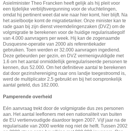
Asielminister Theo Francken heeft gelijk als hij pleit voor
een tijdelijke verblijfsvergunning voor de vluchtelingen,
omdat hij pertinent weet dat wie naar hier komt, hier blijft. Na
het asielbootje komt de migratietanker. Onze minister kan te
rade gaan bij zijn dienst vreemdelingenzaken (DVZ) om de
volgmigratie te berekenen voor de huidige regularisatiegolf
van 4.000 aanvragers per week. Hij kan de zogenaamde
Dusquesne-operatie van 2000 als referentiekader
gebruiken. Toen werden er 32.000 aanvragen ingediend.
Deze gebeurden per gezin, en DVZ vermenigvuldigde met
1.6 om het aantal onmiddellijk geregulariseerde personen te
kennen, dus 52.000. Om het definitieve aantal te berekenen
dat door gezinshereniging naar ons landje toegestroomd is,
werd de multiplicator 2.5 gebruikt en bij het oorspronkelijk
aantal geteld, dus 182.000.
Pamperende overheid
Eén aanvraag trekt door de volgmigratie dus zes personen
aan. Het aantal leefloners met een nationaliteit van buiten
de EU vertienvoudigde daardoor tegen 2007. Vijf jaar na de
regularisatie van 2000 werkte nog niet de helft. Tussen 2002