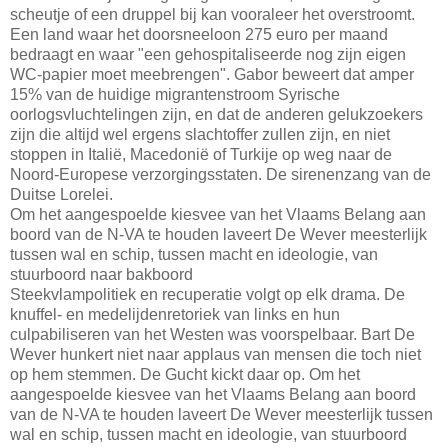
scheutje of een druppel bij kan vooraleer het overstroomt.
Een land waar het doorsneeloon 275 euro per maand
bedraagt en waar "een gehospitaliseerde nog zijn eigen
WC-papier moet meebrengen". Gabor beweert dat amper
15% van de huidige migrantenstroom Syrische
oorlogsvluchtelingen zijn, en dat de anderen gelukzoekers
zijn die altijd wel ergens slachtoffer zullen zijn, en niet
stoppen in Italië, Macedonië of Turkije op weg naar de
Noord-Europese verzorgingsstaten. De sirenenzang van de
Duitse Lorelei.
Om het aangespoelde kiesvee van het Vlaams Belang aan
boord van de N-VA te houden laveert De Wever meesterlijk
tussen wal en schip, tussen macht en ideologie, van
stuurboord naar bakboord
Steekvlampolitiek en recuperatie volgt op elk drama. De
knuffel- en medelijdenretoriek van links en hun
culpabiliseren van het Westen was voorspelbaar. Bart De
Wever hunkert niet naar applaus van mensen die toch niet
op hem stemmen. De Gucht kickt daar op. Om het
aangespoelde kiesvee van het Vlaams Belang aan boord
van de N-VA te houden laveert De Wever meesterlijk tussen
wal en schip, tussen macht en ideologie, van stuurboord