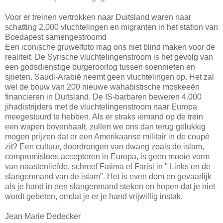
Voor er treinen vertrokken naar Duitsland waren naar
schatting 2.000 vluchtelingen en migranten in het station van
Boedapest samengestroomd
Een iconische gruwelfoto mag ons niet blind maken voor de
realiteit. De Syrische vluchtelingenstroom is het gevolg van
een godsdienstige burgeroorlog tussen soennieten en
sjiieten. Saudi-Arabië neemt geen vluchtelingen op. Het zal
wel de bouw van 200 nieuwe wahabistische moskeeën
financieren in Duitsland. De IS-barbaren beweren 4.000
jihadistrijders met de vluchtelingenstroom naar Europa
meegestuurd te hebben. Als er straks iemand op de trein
een wapen bovenhaalt, zullen we ons dan terug gelukkig
mogen prijzen dat er een Amerikaanse militair in de coupé
zit? Een cultuur, doordrongen van dwang zoals de islam,
compromisloos accepteren in Europa, is geen mooie vorm
van naastenliefde, schreef Fatima el Farisi in " Links en de
slangenmand van de islam". Het is even dom en gevaarlijk
als je hand in een slangenmand steken en hopen dat je niet
wordt gebeten, omdat je er je hand vrijwillig instak.
Jean Marie Dedecker