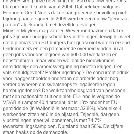
en 2008 steeg onze bevolking met 800.000 inwoners. Ons
bbp per hoofd knakte vanaf 2004. Dat betekent volgens
Econoom Geert Noels dat de aangroeiende bevolking niet
bijdroeg aan de groei. In 2009 werd er een nieuw "generaal
pardon" afgekondigd met dezelfde gevolgen.
Minister Muyters mag van De Wever rondbazuinen dat er
jobs zijn voor hooggeschoolde vluchtelingen, terwijl hij weet
dat diploma's van EU-burgers hier quasi niet worden erkend.
Ondernemers en een pamperende overheid vinden nu al
geen jobs voor ons legioen van 600.000 werklozen en
nepstatutairen, maar vinden wel dat de nieuwkomers
onmiddellijk een arbeidsvergunning moeten krijgen. Een
vals schuldgevoel? Profileringsdrang? De concurrentiedruk
voor laaggeschoolden onderaan de arbeidsladder nog
verder opvoeren om sweatshops te legaliseren tegen
hamburgerlonen? De werkzaamheidsgraad van personen
met een nationaliteit uit een niet- EU-land is volgens de
VDAB nu amper 40.4 procent, dit is 18% onder het EU-
gemiddelde (in Wallonië is het maar 32.8%). Voor elke 4
werkenden zitten er 6 in de bijstand. Tsjechië, dat geen
vluchtelingen meer wil opnemen, is met 74.7%
tewerkstellingskampioen. Duitsland haalt 56%. De cijfers
staan haaks op de demagogie.