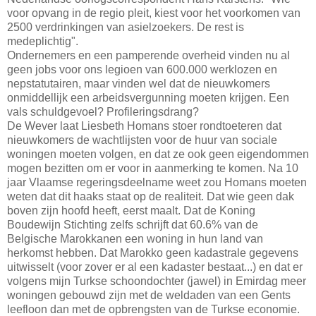
voor opvang in de regio pleit, kiest voor het voorkomen van
2500 verdrinkingen van asielzoekers. De rest is
medeplichtig".
Ondernemers en een pamperende overheid vinden nu al
geen jobs voor ons legioen van 600.000 werklozen en
nepstatutairen, maar vinden wel dat de nieuwkomers
onmiddellijk een arbeidsvergunning moeten krijgen. Een
vals schuldgevoel? Profileringsdrang?
De Wever laat Liesbeth Homans stoer rondtoeteren dat
nieuwkomers de wachtlijsten voor de huur van sociale
woningen moeten volgen, en dat ze ook geen eigendommen
mogen bezitten om er voor in aanmerking te komen. Na 10
jaar Vlaamse regeringsdeelname weet zou Homans moeten
weten dat dit haaks staat op de realiteit. Dat wie geen dak
boven zijn hoofd heeft, eerst maalt. Dat de Koning
Boudewijn Stichting zelfs schrijft dat 60.6% van de
Belgische Marokkanen een woning in hun land van
herkomst hebben. Dat Marokko geen kadastrale gegevens
uitwisselt (voor zover er al een kadaster bestaat...) en dat er
volgens mijn Turkse schoondochter (jawel) in Emirdag meer
woningen gebouwd zijn met de weldaden van een Gents
leefloon dan met de opbrengsten van de Turkse economie.