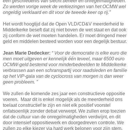
een geschiedenis van slecht beheer en onregelmatigheden.
Zo werden vorige week de verkiezingen van het OCMW wel
ongeldig verklaard en dit voor de tweede keer op rij.”
Het wordt hoogtijd dat de Open VLD/CD&V meerderheid te
Middelkerke beseft dat zij niet boven de wet staat en dat ook
zij conform de wet moeten handelen. Er moet dringend meer
geld en middelen besteed worden voor een degelijk bestuur.
Jean Marie Dedecker:
“ Voor de democratie is elke euro die
men moet uitgeven er kennelijk één teveel, maar 6500 euro
OCMW-geld bestemd voor minderbedeelden te Middelkerke
verbrassen aan een schranspartij voor raadsleden en familie
op het VIP-gala van de cyclocross van morgen is dan weer
geen probleem. ”
We zullen de komende zes jaar een constructieve oppositie
voeren. Maar dit is enkel mogelijk als de meerderheid ons
toelaat constructief te zijn en niet elk positief voorstel
onfatsoenlijk zonder debat verwerpt. We zullen erop toezien
dat de cultuur van de onregelmatigheden verdwijnt, en dit
door intensief oppositiewerk en doorgedreven controle. We
zullen zo elke kiezer via hard werk belonen voor zijn stem.