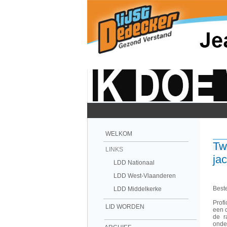
WELKOM
Tw
LINKS
ja
LDD Nationaal
LDD West-Vlaanderen
Best
LDD Middelkerke
Profi
LID WORDEN
een c
de r
onde