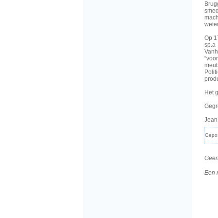
Brug
smed
machi
wete
Op 1
sp.a
Vanhe
“voo
meub
Polit
produ
Het 
Gegr
Jean
Gepo
Geen
Een 