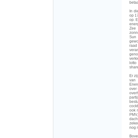
betaa
In di
op 1
op. 
ener
Zee 
zonn
Sun 
gewo
raad
vera
geno
verk
lott
share
Er z
van 
Ener
over
over
part
best
cock
ook 
PMV,
dach
zeker
nog n
Bove