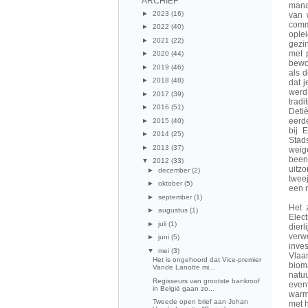
ARCHIEF
mana
►
2023
(16)
van 
comm
►
2022
(40)
ople
►
2021
(22)
gezi
met p
►
2020
(44)
bewo
►
2019
(46)
als d
►
2018
(48)
dat j
werd
►
2017
(39)
trad
►
2016
(51)
Detiè
eerde
►
2015
(40)
bij 
►
2014
(25)
Stad
►
2013
(37)
weig
been
▼
2012
(33)
uitz
►
december
(2)
tweej
►
oktober
(5)
een r
►
september
(1)
Het 
►
augustus
(1)
Elec
►
juli
(1)
dier
verw
►
juni
(5)
inve
▼
mei
(3)
Vlaa
Het is ongehoord dat Vice-premier
biom
Vande Lanotte mi...
natu
Regisseurs van grootste bankroof
even
in België gaan zo...
warm
Tweede open brief aan Johan
met 