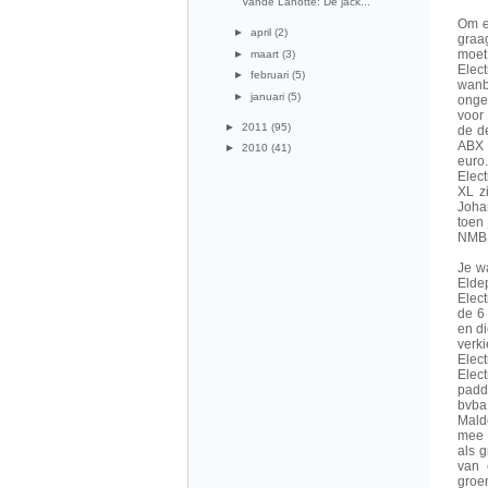
Vande Lanotte:“De jack...
Om e
►
april
(2)
graa
moet
►
maart
(3)
Elec
►
februari
(5)
wanbe
►
januari
(5)
ongev
voor
►
2011
(95)
de de
ABX 
►
2010
(41)
euro
Elec
XL z
Joha
toen
NMBS 
Je wa
Elde
Elec
de 6 
en d
verk
Elec
Elec
padde
bvba
Mald
mee 
als 
van 
groe