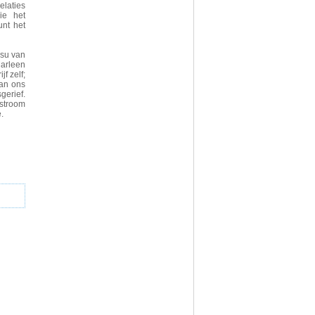
elaties
ie het
unt het
asu van
arleen
f zelf;
van ons
gerief.
 stroom
.