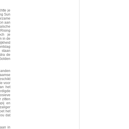
htte je
ing Sun
uurzame
Zon aan
aïsche
Rising
och je
n in de
jkheid
ontslag
 staan
ldra de
Golden
 handen
laamse
eschikt
ie voor
an het
rdigde
losieve
 zitten
ppij en
zaliger
oet het
zou dat
taan in