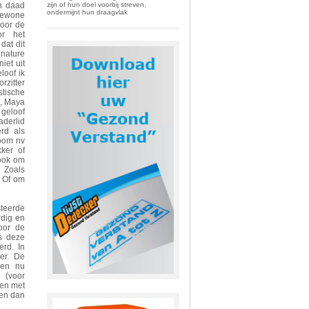
zijn of hun doel voorbij streven,
en daad
ondermijnt hun draagvlak
“gewone
voor de
or het
dat dit
 nature
iet uit
loof ik
rzitter
stische
n, Maya
 geloof
aderlid
rd als
toom nv
kker of
 ook om
 Zoals
. Of om
teerde
rdig en
oor de
s deze
erd. In
er. De
den nu
 (voor
ken met
ten dan