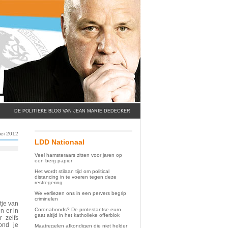
DE POLITIEKE BLOG VAN JEAN MARIE DEDECKER
ei 2012
LDD Nationaal
Veel hamsteraars zitten voor jaren op
een berg papier
Het wordt stilaan tijd om political
distancing in te voeren tegen deze
restregering
We verliezen ons in een pervers begrip
criminelen
tje van
Coronabonds? De protestantse euro
n er in
gaat altijd in het katholieke offerblok
 zelfs
rond je
Maatregelen afkondigen die niet helder