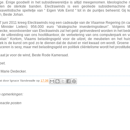
ge. Enige goodwill in het subsidiewereldje is altijd meegenomen. Ideologische r
en de sterkste banden. Electrawinds is een geoliede subsidiemachine d
avellistische spelletje van “ Eigen Volk Eerst “ tot in de puntjes beheerst. Gij k
n, Beste Johan.
7 juni 2011 kreeg Electrawinds nog een cadeautje van de Vlaamse Regering (in c
 Minister Lieten): 956.000 euro “strategische investeringssteun”. Volgens M
cke, woordvoerder van Electrawinds zal het geld geïnvesteerd worden in het bedrij
r de uitbreiding van ons hoofdkantoor, de verbetering van ons computerpark en 
ilair.” Kortom, Vlaams belastingsgeld voor de uitzet, de meubelen en het huis
iek is de kunst om god zo te dienen dat de duivel er niet kwaad om wordt. Groene
ceren is sexy, maar met belastingsgeld en politiek cliëntelisme wordt het prostitutie
gaat je voor de wind, Beste Rode Kameraad.
oet.
 Marie Dedecker.
st door
Ignace Vandewalle
op
17:36
 opmerkingen:
reactie posten