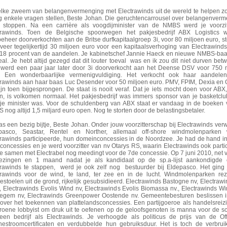
lke zweem van belangenvermenging met Electrawinds uit de wereld te helpen zo
g enkele vragen stellen, Beste Johan. Die geruchtencarrousel over belangenver
 stoppen. Na een carrière als voogdijminister van de NMBS werd je voorzitt
trawinds. Toen de Belgische spoorwegen het pakjesbedrijf ABX Logistics 
heer doorverkochten aan de Britse durfkapitaalgroep 3i, voor 80 miljoen euro, sto
eer tegelijkertijd 30 miljoen euro voor een kapitaalsverhoging van Electrawinds 
 18 procent van de aandelen. Je kabinetschef Jannie Haeck en nieuwe NMBS-baa
al. Je hebt altijd gezegd dat dit louter toeval was en ik zou dit niet durven betwi
werd een paar jaar later door 3i doorverkocht aan het Deense DSV voor 750 m
. Een wonderbaarlijke vermenigvuldiging. Het verkocht ook haar aandelen
trawinds aan haar baas Luc Desender voor 50 miljoen euro. PMV, FPIM, Dexia en
ijn toen bijgesprongen. De staat is nooit veraf. Dat je iets mocht doen voor ABX
n, is volkomen normaal. Het pakjesbedrijf was immers sponsor van je basketc
 je minister was. Voor de schuldenberg van ABX staat er vandaag in de boeken
nog altijd 1,5 miljard euro open. Nog te storten door de belastingsbetaler.
s een bezig bijtje, Beste Johan. Onder jouw voorzitterschap bij Electrawinds ver
pasco, Seastar, Rentel en Norther, allemaal off-shore windmolenparken 
trawinds participeerde, hun domeinconcessies in de Noordzee. Je had de hand i
concessies en je werd voorzitter van nv Otarys RS, waarin Electrawinds ook partic
ie samen met Electrabel nog meedingt voor de 7de concessie. Op 7 juni 2010, net 
iezingen en 1 maand nadat je als kandidaat op de sp.a-lijst aankondigde 
trawinds te stappen, werd je ook zelf nog bestuurder bij Eldepasco. Het ging
trawinds voor de wind, te land, ter zee en in de lucht. Windmolenparken rez
stoelen uit de grond, rijkelijk gesubsidieerd. Electrawinds Bastogne nv, Electraw
, Electrawinds Evolis Wind nv, Electrawinds Evolis Biomassa nv., Electrawinds W
egem nv, Electrawinds Greenpower Oostende nv. Gemeentebesturen beslissen 
over het toekennen van plattelandsconcessies. Een partijgoeroe als handelsreiz
groene lobbyist om druk uit te oefenen op de geloofsgenoten is manna voor de sc
een bedrijf als Electrawinds. Je verhoogde als politicus de prijs van de Of
nestroomcertificaten en verdubbelde hun gebruiksduur. Het is toch de verbrui