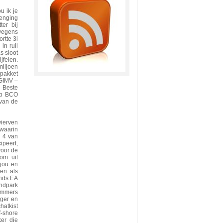
u ik je
menging
er bij
wegens
rtte 3i
in ruil
s sloot
jfelen.
iljoen
pakket
 GIMV –
, Beste
lub BCO
 van de
wierven
waarin
n 4 van
ipeert,
voor de
om uit
 jou en
en als
inds EA
indpark
immers
iger en
hatkist
f-shore
ker die