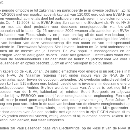
lt.
e periode ontpopte je tot zakenman en participeerde je in diverse bedrijven. Zo ric
7-10-2008 met een maatschappelijk kapitaal van 120.000 euro ook nog BVBA Ris
Een vennootschap met als doel het participeren en adviseren in projecten rond d
gie. Op 4 -11-2008 richtte BVBA Rising Sun samen met Electrawinds NV de NV 
op met als doel projecten voor duurzame energieproductie via foto-volt
epanelen uit te baten. Op 26 november 2009 kwamen alle aandelen van BVBA 
in handen van Electrawinds nv en je nam ontslag uit de raad van bestuur, d
ne commanditaire vennootschap met jou als vaste vertegenwoordiger bleef zetele
 van bestuur van deze vennootschap die van naam en van rechtspersoonli
nderde in Electrawinds Windpark Sint-Lievens-Houtem nv. Je hebt ondertussen 
men uit de meeste van je functies. De Vox populi is meedogenloos en er
iezingen voor de deur, geen risico’s . Maar niet getreurd. Electrawinds wordt we
o voor de aandeelhouders. Het gaat naar de beurs: de jackpot voor wie over 
s, aandelen en opties beschikt. Lucht en wind verkopen is big business.
ijn kapers op de kust, Johan. De subsidiemachine voor energie is nu ook deels in
de N-VA. De Vlaamse regering heeft onder impuls van de N-VA de V
giemaatschappij boven de doopvont gehouden. Dit overbodig subsidievehikel b
 een korf van 515 miljoen euro belastingsgeld om te investeren in duurzame energ
heidsgebouwen. Andries Gryffroy wordt er baas van. Andries is ook nog lid v
ijbestuur van de N-VA, kabinetard bij minister Geert Bourgeois en afgevaa
uurder bij nv ERBOKO, een bedrijf voor energieaudits en engineering. Een exp
tail, maar je moet geen angst hebben voor belangenvermenging, Beste Johan. Er
nog een paar socialisten in de raad van bestuur van de nieuwe energiemaatscha
 aandeelhouder van Electrawinds, participeert er ook in mee. Mijn grootvader 
t daar anders over. Als een socialist met zijn handen in zijn EIGEN zakken zit m
 25 graden onder nul vriezen, zei hij, anders zit hij in iemand anders zakken. Ik 
iet durven denken, laat staan uitspreken.
ndien zal Paul Desender, baas van Electrawinds, op de kieslijst van de N-VA s