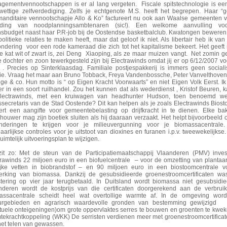
gementvennootschappen is er al lang vergeten. Fiscale spitstechnologie is e
wettige zelfverdediging. Zelfs je echtgenote M.S. heeft het begrepen. Haar 
anditaire vennootschapje Allo & Ko” factureert nu ook aan Waalse gemeenten 
iding van noodplanningsambtenaren (sic!). Een welkome aanvulling vo
nsbudget naast haar P.R-job bij de Oostendse basketbalclub. Kwatongen beweren 
olitieke relaties te maken heeft, maar dat geloof ik niet. Als libertair heb ik van
ndering voor een rode kameraad die zich tot het kapitalisme bekeert. Het geeft n
e kat wit of zwart is, zei Deng Xiaoping, als ze maar muizen vangt. Net zomin ge
e dochter en zoon tewerkgesteld zijn bij Electrawinds omdat jij er op 6/12/2007 voo
 . Precies op Sinterklaasdag. Familiale postjespakkerij is immers geen sociali
itie. Vraag het maar aan Bruno Tobback, Freya Vandenbossche, Peter Vanvelthove
ge & co. Hun motto is “ op Eigen Kracht Voorwaarts” en niet Eigen Volk Eerst. Ik
r in een soort ruilhandel. Zou het kunnen dat als wederdienst , Kristof Beuren, k
Electrawinds, met een kruiwagen van headhunter Hudson, toen benoemd we
ssecretaris van de Stad Oostende? Dit kan helpen als je zoals Electrawinds Bios
ert een aangifte voor gemeentebelasting op drijfkracht in te dienen. Elke ba
houwer mag zijn boetiek sluiten als hij daaraan verzaakt. Het helpt bijvoorbeeld
onderingen te krijgen voor je milieuvergunning voor je biomassacentrale.
aarlijkse controles voor je uitstoot van dioxines en furanen i.p.v. tweewekelijkse
uimtelijk uitvoeringsplan te wijzigen.
zit zo: Met de steun van de Participatiemaatschappij Vlaanderen (PMV) inves
trawinds 22 miljoen euro in een biofuelcentrale – voor de omzetting van plantaa
lijke vetten in biobrandstof – en 90 miljoen euro in een biostoomcentrale v
erking van biomassa. Dankzij de gesubsidieerde groenestroomcertificaten wa
stering op vier jaar terugbetaald. In Duitsland wordt biomassa niet gesubsidie
nderen wordt de kostprijs van die certificaten doorgerekend aan de verbruik
assacentrale scheidt heel wat overtollige warmte af. In de omgeving wor
urgebieden en agrarisch waardevolle gronden van bestemming gewijzigd
tuele onteigeningen)om grote oppervlaktes serres te bouwen en groenten te kwe
tekrachtkoppeling (WKK) De serristen verdienen meer met groenestroomcertifica
het telen van gewassen.