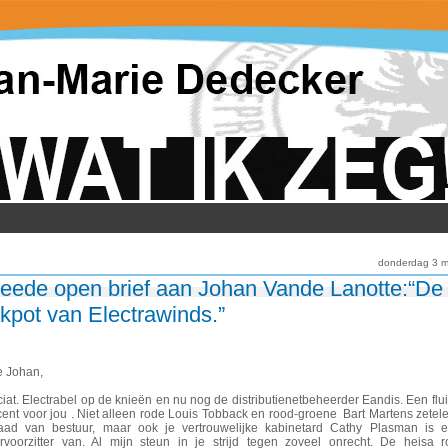
donderdag 3 m
eede open brief aan Johan Vande Lanotte:“De
ckpot van Electrawinds.”
e Johan,
ciat. Electrabel op de knieën en nu nog de distributienetbeheerder Eandis. Een flui
ent voor jou . Niet alleen rode Louis Tobback en rood-groene Bart Martens zetele
aad van bestuur, maar ook je vertrouwelijke kabinetard Cathy Plasman is er
rvoorzitter van. Al mijn steun in je strijd tegen zoveel onrecht. De heisa 