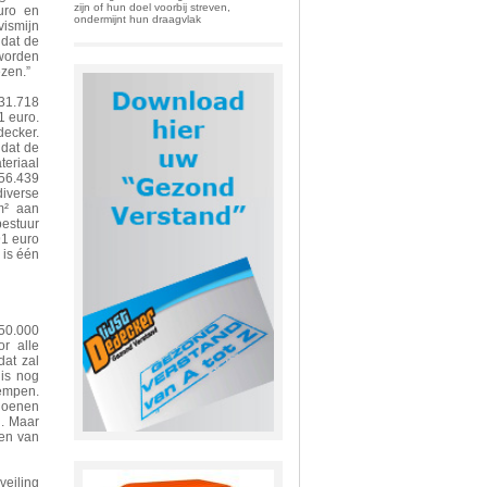
zijn of hun doel voorbij streven,
uro en
ondermijnt hun draagvlak
vismijn
 dat de
 worden
ezen.”
631.718
1 euro.
decker.
dat de
teriaal
956.439
diverse
m² aan
estuur
91 euro
 is één
 50.000
r alle
dat zal
is nog
empen.
ljoenen
n. Maar
en van
veiling