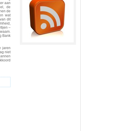
ter aan
el, de
 hen de
gen wat
van dit
mheid,
tijen –
ekwaam.
ng Bank
e jaren
ag niet
plannen
kkoord