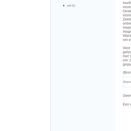
heeft
►
juli
(1)
neve
Oost
vism
Zeebr
onbe
maar 
moge
Want
om ee
Voor
geled
met 
om d
gegaa
(Bro
Gepo
Geen
Een 