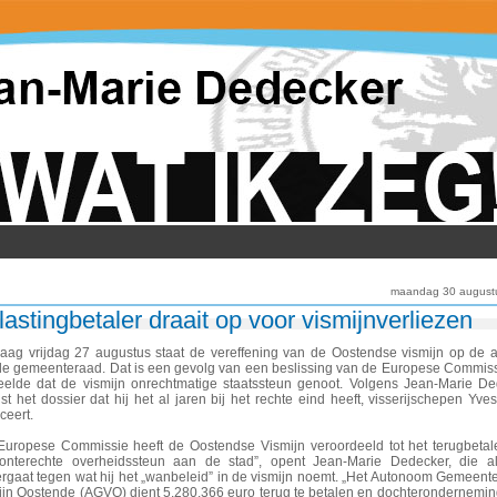
maandag 30 august
lastingbetaler draait op voor vismijnverliezen
aag vrijdag 27 augustus staat de vereffening van de Oostendse vismijn op de
de gemeenteraad. Dat is een gevolg van een beslissing van de Europese Commiss
eelde dat de vismijn onrechtmatige staatssteun genoot. Volgens Jean-Marie D
st het dossier dat hij het al jaren bij het rechte eind heeft, visserijschepen Yves
ceert.
Europese Commissie heeft de Oostendse Vismijn veroordeeld tot het terugbeta
 onterechte overheidssteun aan de stad”, opent Jean-Marie Dedecker, die al
ergaat tegen wat hij het „wanbeleid” in de vismijn noemt. „Het Autonoom Gemeente
ijn Oostende (AGVO) dient 5.280.366 euro terug te betalen en dochterondernemi