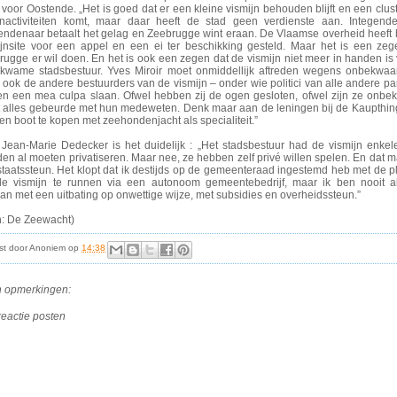
 voor Oostende. „Het is goed dat er een kleine vismijn behouden blijft en een clus
nactiviteiten komt, maar daar heeft de stad geen verdienste aan. Integende
endenaar betaalt het gelag en Zeebrugge wint eraan. De Vlaamse overheid heeft
ijnsite voor een appel en een ei ter beschikking gesteld. Maar het is een ze
ugge er wil doen. En het is ook een zegen dat de vismijn niet meer in handen is 
kwame stadsbestuur. Yves Miroir moet onmiddellijk aftreden wegens onbekwaa
ook de andere bestuurders van de vismijn – onder wie politici van alle andere par
n een mea culpa slaan. Ofwel hebben zij de ogen gesloten, ofwel zijn ze onb
 alles gebeurde met hun medeweten. Denk maar aan de leningen bij de Kaupthi
n boot te kopen met zeehondenjacht als specialiteit.”
 Jean-Marie Dedecker is het duidelijk : „Het stadsbestuur had de vismijn enkel
en al moeten privatiseren. Maar nee, ze hebben zelf privé willen spelen. En dat m
staatssteun. Het klopt dat ik destijds op de gemeenteraad ingestemd heb met de 
e vismijn te runnen via een autonoom gemeentebedrijf, maar ik ben nooit a
n met een uitbating op onwettige wijze, met subsidies en overheidssteun.”
n: De Zeewacht)
st door
Anoniem
op
14:38
 opmerkingen:
reactie posten