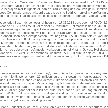
oitatie Vismijn Oostende (EVO) en nv Pakhuizen respectievelijk 9.269.945 e
2.840 euro. Deze bedragen zijn dan nog exclusief terugvorderingsrente. Maar de 
die bedragen niet terugbetalen aan de stad en mag dan ook van geluk spreken
pese Commissie ermee akkoord gaat dat de drie bedrijven enkel in vereffening
ld. Dat betekent dat de Oostendse belastingbetaler moet opdraaien voor alle verli
het verleden liepen de verliezen al hoog op : 17.330.133 euro voor het AGVO, 3.
 voor de nv EVO en 475.000 euro voor nv Pakhuizen. Dat maakt samen 21.436.85
de vereffening zullen er nog enkele miljoenen bijkomen”, verwacht Jean-Marie De
moet nu worden uitgekeken wat nog te gelde kan worden gemaakt. Zeebrugge – 
ijn ondertussen heeft overgenomen – zal nog zo’n 565.000 euro betalen voor ma
in de vismijn staat. Er staan nog leningen aan reders open voor een bedrag van 
. Meer dan de helft daarvan is niet meer recupereerbaar. En dan zijn er nog 
staande schulden. Vergeet niet dat de stad ook de vismijnsite met 50.000 
den én de gebouwen heeft moeten verkopen aan het Vlaams Gewest. Het stadsb
t daarvoor 7.254.891 euro ontvangen, waarvan 3.500.000 euro in geld en 3.854.8
ernames van leningen. In totaal schat ik de verliezen op 30 tot 35 miljoen euro. Dit
.”
beheer
mee is uitgekomen wat ik al jaren zeg”, meent Dedecker. „We zijn onze vismijn en
ronden kwijt, we verloren 21 miljoen euro en moeten nu nog opdraaien voo
lden. Op termijn kunnen er nog gerechtelijke vervolgingen bijkomen ook, maar 
even duren, want schepen Miroir vroeg nog bijkomende onderzoeksdaden. Het 
 bekend welk bedrag de stadskas nog zal moeten ophoesten om de putten te d
 AGVO alleen gaat het om 2 miljoen euro. Maar daar zullen wel nog enkele mi
omen. Wellicht zullen ze weer een stuk grond verkopen om alles te kunnen betale
ordt de stad weer armer gemaakt. We kunnen hier echt spreken van wanbeheer 
tal van het geld van de belastingbetaler.”
-Marie Dedecker is wel zeer te spreken over de plannen die de Zeebrugse Vis