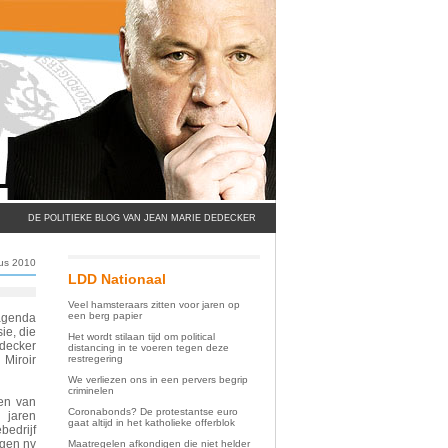
DE POLITIEKE BLOG VAN JEAN MARIE DEDECKER
us 2010
LDD Nationaal
Veel hamsteraars zitten voor jaren op
een berg papier
 agenda
ie, die
Het wordt stilaan tijd om political
edecker
distancing in te voeren tegen deze
restregering
 Miroir
We verliezen ons in een pervers begrip
criminelen
len van
Coronabonds? De protestantse euro
 jaren
gaat altijd in het katholieke offerblok
bedrijf
ngen nv
Maatregelen afkondigen die niet helder