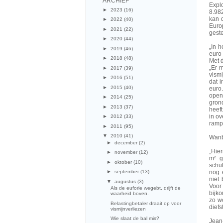
ARCHIEF
Expl
►
2023
(16)
8.98
kan 
►
2022
(40)
Euro
►
2021
(22)
geste
►
2020
(44)
„In 
►
2019
(46)
euro
►
2018
(48)
Met 
„Er 
►
2017
(39)
vism
►
2016
(51)
dat 
►
2015
(40)
euro
open
►
2014
(25)
gron
►
2013
(37)
heef
in ov
►
2012
(33)
ramp
►
2011
(95)
▼
2010
(41)
Wan
►
december
(2)
„Hier
►
november
(12)
m² g
►
oktober
(10)
schu
nog 
►
september
(13)
niet
▼
augustus
(3)
Voor
Als de euforie wegebt, drijft de
bijk
waarheid boven.
zo w
Belastingbetaler draait op voor
diefs
vismijnverliezen
Wie slaat de bal mis?
Jean