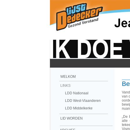
WELKOM
Be
LINKS
Vand
LDD Nationaal
van 
oord
LDD West-Vlaanderen
bewij
LDD Middelkerke
nuan
„De 
LID WORDEN
alle
teke
Vism