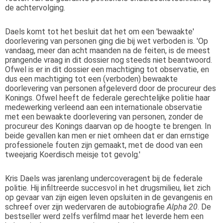
de achtervolging.
Daels komt tot het besluit dat het om een 'bewaakte'
doorlevering van personen ging die bij wet verboden is. 'Op
vandaag, meer dan acht maanden na de feiten, is de meest
prangende vraag in dit dossier nog steeds niet beantwoord.
Ofwel is er in dit dossier een machtiging tot observatie, en
dus een machtiging tot een (verboden) bewaakte
doorlevering van personen afgeleverd door de procureur des
Konings. Ofwel heeft de federale gerechtelijke politie haar
medewerking verleend aan een internationale observatie
met een bewaakte doorlevering van personen, zonder de
procureur des Konings daarvan op de hoogte te brengen. In
beide gevallen kan men er niet omheen dat er dan ernstige
professionele fouten zijn gemaakt, met de dood van een
tweejarig Koerdisch meisje tot gevolg.'
Kris Daels was jarenlang undercoveragent bij de federale
politie. Hij infiltreerde succesvol in het drugsmilieu, liet zich
op gevaar van zijn eigen leven opsluiten in de gevangenis en
schreef over zijn wedervaren de autobiografie
Alpha 20
. De
bestseller werd zelfs verfilmd maar het leverde hem een