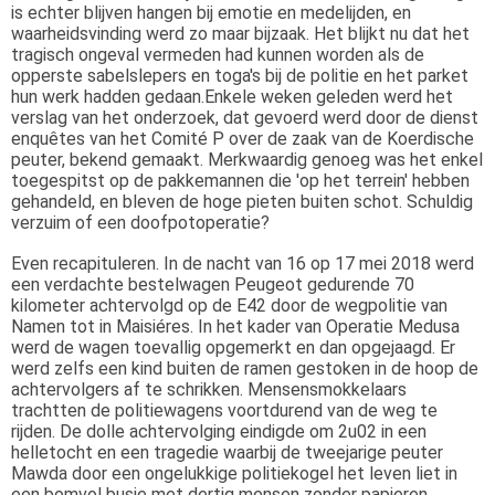
is echter blijven hangen bij emotie en medelijden, en
waarheidsvinding werd zo maar bijzaak. Het blijkt nu dat het
tragisch ongeval vermeden had kunnen worden als de
opperste sabelslepers en toga's bij de politie en het parket
hun werk hadden gedaan.Enkele weken geleden werd het
verslag van het onderzoek,
dat gevoerd werd door de dienst
enquêtes van het Comité P
over de zaak van de Koerdische
peuter, bekend gemaakt. Merkwaardig genoeg was het enkel
toegespitst op de pakkemannen die 'op het terrein' hebben
gehandeld, en bleven de hoge pieten buiten schot. Schuldig
verzuim of een doofpotoperatie?
Even recapituleren. In de nacht van 16 op 17 mei 2018 werd
een verdachte bestelwagen Peugeot gedurende 70
kilometer achtervolgd op de E42 door de wegpolitie van
Namen tot in Maisiéres. In het kader van Operatie Medusa
werd de wagen toevallig opgemerkt en dan opgejaagd. Er
werd zelfs een kind buiten de ramen gestoken in de hoop de
achtervolgers af te schrikken. Mensensmokkelaars
trachtten de politiewagens voortdurend van de weg te
rijden. De dolle achtervolging eindigde om 2u02 in een
helletocht en een tragedie waarbij de tweejarige peuter
Mawda door een ongelukkige politiekogel het leven liet in
een bomvol busje met dertig mensen zonder papieren,