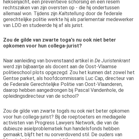
heksenjacht, een preventieve schorsing en een resem
rechtszaken van zijn oversten op - die hij ondertussen
allemaal won. Tijdens zijn
Kaltstellung
door de federale
gerechtelijke politie werkte hij als parlementair medewerker
van LDD en studeerde hij af als jurist.
Zou de gilde van zwarte toga's nu ook niet beter
opkomen voor hun collega-jurist?
Naar aanleiding van bovenstaand artikel in
De Juristenkrant
werd zijn bijbaantje als docent aan de Oost-Vlaamse
politieschool plots opgezegd. Zou het kunnen dat zowel het
Gentse parket, als hoofdcommissaris Luc Cap, directeur van
de Federale Gerechtelijke Politie van Oost-Vlaanderen,
daarop hebben aangedrongen bij Pascal Vandenhole, de
opleidingsdirecteur van de school?
Zou de gilde van zwarte toga's nu ook niet beter opkomen
voor hun collega-jurist? Bij de roeptoeters en mediageile
activisten van Progress Lawyers Network, die van de
dubieuze asielproblematiek hun handelsfonds hebben
gemaakt, blijft het nu oorverdovend stil. De ouders van