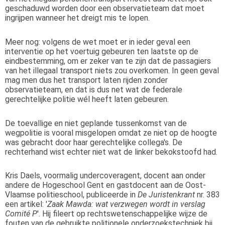
geschaduwd worden door een observatieteam dat moet
ingrijpen wanneer het dreigt mis te lopen.
Meer nog: volgens de wet moet er in ieder geval een
interventie op het voertuig gebeuren ten laatste op de
eindbestemming, om er zeker van te zijn dat de passagiers
van het illegaal transport niets zou overkomen. In geen geval
mag men dus het transport laten rijden zonder
observatieteam, en dat is dus net wat de federale
gerechtelijke politie wél heeft laten gebeuren.
De toevallige en niet geplande tussenkomst van de
wegpolitie is vooral misgelopen omdat ze niet op de hoogte
was gebracht door haar gerechtelijke collega's. De
rechterhand wist echter niet wat de linker bekokstoofd had.
Kris Daels, voormalig undercoveragent, docent aan onder
andere de Hogeschool Gent en gastdocent aan de Oost-
Vlaamse politieschool, publiceerde in
De Juristenkrant
nr. 383
een artikel: '
Zaak Mawda: wat verzwegen wordt in verslag
Comité P
'. Hij fileert op rechtswetenschappelijke wijze de
fouten van de gebruikte politionele onderzoekstechniek bij