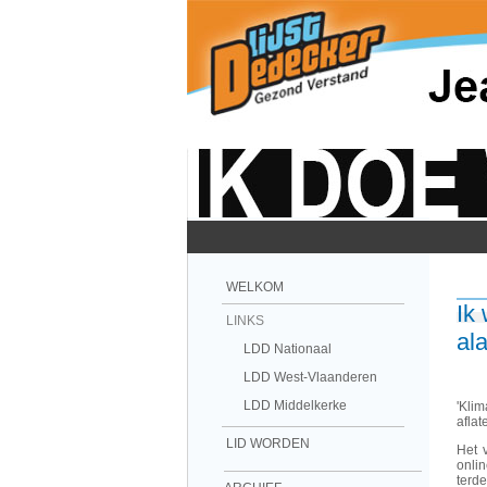
WELKOM
Ik
LINKS
al
LDD Nationaal
LDD West-Vlaanderen
LDD Middelkerke
'Kli
aflat
LID WORDEN
Het 
onlin
terd