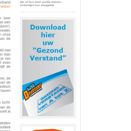
zijn of hun doel voorbij streven,
verband
ondermijnt hun draagvlak
 helpen
n over
 er een
torm').
ewater,
In onze
aan de
640 met
n mijn
 je van
et even
jft de
ine, de
van de
astisch
e haven
 lucht.
van de
oelt al
straten
litiek