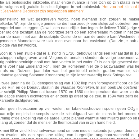
tie als biologische inktkoelie, maar enige nuance is hier toch op zijn plaats in 
de volgens mij gratuite beschuldigingen in het opiniestuk
'Het zou het klimaat
t Jean-Marie Dedecker zijn oogkleppen afnemen'
.
egenstelling tot wat geschreven wordt, hoeft niemand zich zorgen te make
elkerke. Wij zijn de enige gemeente die haar zeedijk een stukje zal opbreken om
ngordel aan te leggen. (Jawel, een natuurlijke dam tegen de fictieve '1000-jarige s
ger lag ons tochtgat aan de Noordzee zelfs op een schiereiland midden in het ze
aar de naam, met aan de oostzijde Oostende en aan de andere kant Westende. 
gemeente Mannekensvere stak men over naar het vasteland. (Dat zie je ook 
ologie van het woord).
woon ik in een stulpje dat er al stond in 1720, gebouwd langs een kanaal dat in 1
schoppen uitgegraven werd. Volgens de annalen stonden de vorige bewoners va
ig polderdoeninkje nooit met hun voeten in het water. Er is een tijd geweest dat
uit te voet naar Engeland kon. Toen de Romeinen hier de plak zwaaiden was h
 als nu. Duizend jaar later was het gemiddeld enkele graden warmer, schri
rlandse geoloog Salomon Krooneberg in zijn lezenswaardig boek
Spiegelzee
.
de twee jaren na de Guldensporenslag van 1302 liep men "droogvoets" door de Se
, de Rijn en de Donau', staat in de
Vlaamse Kronieken
. In zijn boek
De opstand 
ur
schrijft Philipp Blom dat tussen 1570 en 1650 de temperatuur dan weer zo dr
e dat de rivieren dichtvroren en er zelfs ijs dreef op de zee. In 1594 was zelfs d
arseille dichtgevroren.
eden geen hoestbuien op vier wielen, en fabrieksschouwen spoten geen CO
in
2
aar mijn empirische scepsis over de schuldgraad van de mens in het proces 
ming of de afkoeling van de aarde. Onze planeet warmt al vier miljard jaar op en k
lang af, zonder dat de mens er de thermostaat van in zijn hand hield.
ex-mei 68'er vind ik het hartverwarmend om een meute muitende jongeren door de 
ien dwalen als een spontane uiting van burgerlijke ongehoorzaamheid en po