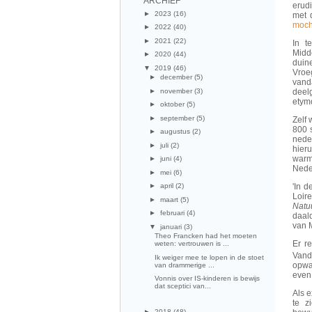
ARCHIEF
erudi
►
2023
(16)
met 
moch
►
2022
(40)
►
2021
(22)
In t
Midd
►
2020
(44)
duine
▼
2019
(46)
Vroe
►
december
(5)
vand
►
november
(3)
deel
etym
►
oktober
(5)
►
september
(5)
Zelf 
800 
►
augustus
(2)
neder
►
juli
(2)
hier
warm
►
juni
(4)
Nede
►
mei
(6)
'In 
►
april
(2)
Loire
►
maart
(5)
Natu
►
februari
(4)
daald
van M
▼
januari
(3)
Theo Francken had het moeten
Er r
weten: vertrouwen is ...
Vand
Ik weiger mee te lopen in de stoet
opwar
van drammerige ...
even 
Vonnis over IS-kinderen is bewijs
dat sceptici van...
Als 
te z
►
2018
(48)