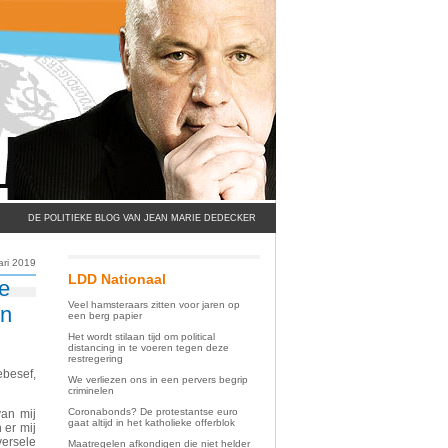
DE POLITIEKE BLOG VAN JEAN MARIE DEDECKER
ari 2019
LDD Nationaal
ge
Veel hamsteraars zitten voor jaren op
en
een berg papier
Het wordt stilaan tijd om political
distancing in te voeren tegen deze
restregering
besef,
We verliezen ons in een pervers begrip
criminelen
Coronabonds? De protestantse euro
van mij
gaat altijd in het katholieke offerblok
n er mij
versele
Maatregelen afkondigen die niet helder