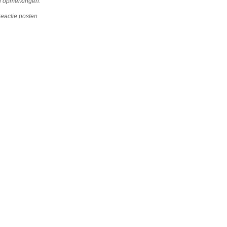
 opmerkingen:
reactie posten