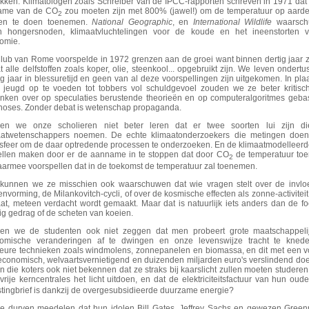
kken. Klimatologen zoals Schreiber van de IPCC-rapporten schreven in 1971 dat
ame van de CO
zou moeten zijn met 800% (jawel!) om de temperatuur op aard
2
en te doen toenemen.
National Geographic
, en
International Wildlife
waarsch
n hongersnoden, klimaatvluchtelingen voor de koude en het ineenstorten 
omie.
lub van Rome voorspelde in 1972 grenzen aan de groei want binnen dertig jaar
 alle delfstoffen zoals koper, olie, steenkool... opgebruikt zijn. We leven ondertu
ig jaar in blessuretijd en geen van al deze voorspellingen zijn uitgekomen. In pla
 jeugd op te voeden tot tobbers vol schuldgevoel zouden we ze beter kritisc
nken over op speculaties berustende theorieën en op computeralgoritmes geba
noses. Zonder debat is wetenschap propaganda.
en we onze scholieren niet beter leren dat er twee soorten lui zijn di
aatwetenschappers noemen. De echte klimaatonderzoekers die metingen doen
sfeer om de daar optredende processen te onderzoeken. En de klimaatmodelleerd
llen maken door er de aanname in te stoppen dat door CO
de temperatuur toe
2
aarmee voorspellen dat in de toekomst de temperatuur zal toenemen.
kunnen we ze misschien ook waarschuwen dat wie vragen stelt over de invlo
nvorming, de Milankovitch-cycli, of over de kosmische effecten als zonne-activiteit
aat, meteen verdacht wordt gemaakt. Maar dat is natuurlijk iets anders dan de f
ig gedrag of de scheten van koeien.
en we de studenten ook niet zeggen dat men probeert grote maatschappeli
omische veranderingen af te dwingen en onze levenswijze tracht te kned
rieure technieken zoals windmolens, zonnepanelen en biomassa, en dit met een v
economisch, welvaartsvernietigend en duizenden miljarden euro's verslindend do
n die koters ook niet bekennen dat ze straks bij kaarslicht zullen moeten studeren
-vrije kerncentrales het licht uitdoen, en dat de elektriciteitsfactuur van hun oud
stingbrief is dankzij de overgesubsidieerde duurzame energie?
je durven meedelen dat hun idolen Bill Gates, Jeffrey Sachs en gewezen Gree