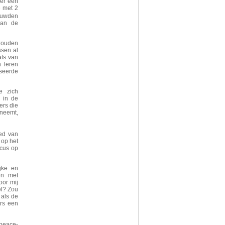
 er een
e met 2
uwden
van de
 zouden
ssen al
ats van
h leren
seerde
e zich
 in de
ers die
neemt,
ed van
 op het
ocus op
jke en
en met
oor mij
el? Zou
 als de
ers een
npeace-