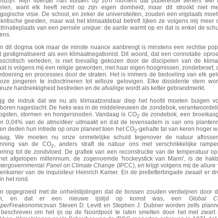
stzijn. Mijn libertair hart fluistert op zo'n moment dat puberende tieners we
belen, want elk heeft recht op zijn eigen domheid, maar dit strookt niet me
ogische visie. De school, en zeker de universiteiten, zouden een vrijplaats moet
 kritische geesten, maar wat het klimaatdebat betreft lijken ze volgens mij meer
ctrinatieplaats van een
pensée unique
: de aarde warmt op en dat is enkel de sch
ens.
in dit dogma ook maar de minste nuance aanbrengt is minstens een rechtse popu
t gestigmatiseerd als een klimaatnegationist. Dit woord, dat een connotatie opro
fascistisch verleden, is niet toevallig gekozen door de discipelen van de klima
at is volgens mij een religie geworden, met haar eigen hoogmissen, zondebesef, a
edoening en processies door de straten. Het is immers de bedoeling van elk ge
loze jongeren te indoctrineren tot willoze gelovigen. Elke dissidente stem wo
ieuze hardnekkigheid bestreden en de afvallige wordt als ketter gebrandmerkt.
rijg de indruk dat we nu als klimaatzondaar diep het hoofd moeten buigen vo
boren nageslacht. De heks was in de middeleeuwen de zondebok, verantwoordeli
ogsten, stormen en hongersnoden. Vandaag is CO
de zondebok, een broeikasg
2
r 0,04% van de atmosfeer uitmaakt en dat de levensadem is van ons plantenri
ten deden hun intrede op onze planeet toen het CO
-gehalte tal van keren hoger 
2
aag. We moeten nu onze onmetelijke schuld tegenover de natuur aflosse
anning van de CO
, anders straft de natuur ons met verschrikkelijke rampe
2
orring tot de zondvloed. De grafiek van een reconstructie van de temperatuur o
het afgelopen millennium, de zogenoemde 'hockeystick van Mann', is de hakbi
ntergovernmental Panel on Climate Change
(IPCC), en krijgt volgens mij de allure
enkamer van de inquisiteur Heinrich Kamer. En de pretletterbrigade zwaait er d
n het rond.
en opgegroeid met de onheilstijdingen dat de bossen zouden verdwijnen door 
en, en dat er een nieuwe ijstijd op komst was, een
Global Co
perFreakonomics
van Steven D. Levitt en Stephen J. Dubner worden zelfs plan
 beschreven om het ijs op de Noordpool te laten smelten door het met zwart 