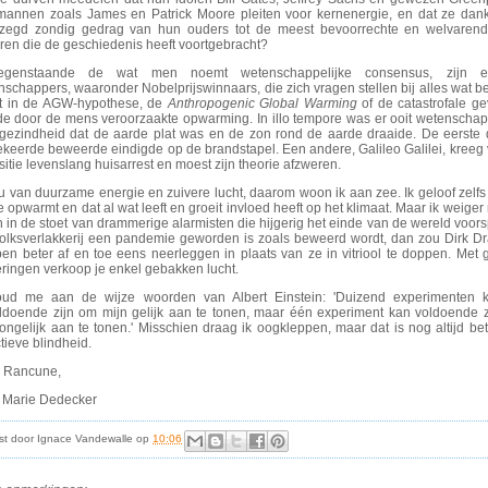
mannen zoals James en Patrick Moore pleiten voor kernenergie, en dat ze dank
zegd zondig gedrag van hun ouders tot de meest bevoorrechte en welvarende
ren die de geschiedenis heeft voortgebracht?
tegenstaande de wat men noemt wetenschappelijke consensus, zijn 
nschappers, waaronder Nobelprijswinnaars, die zich vragen stellen bij alles wat 
t in de AGW-hypothese, de
Anthropogenic Global Warming
of de catastrofale g
de door de mens veroorzaakte opwarming. In illo tempore was er ooit wetenschap
gezindheid dat de aarde plat was en de zon rond de aarde draaide. De eerste 
keerde beweerde eindigde op de brandstapel. Een andere, Galileo Galilei, kreeg
sitie levenslang huisarrest en moest zijn theorie afzweren.
u van duurzame energie en zuivere lucht, daarom woon ik aan zee. Ik geloof zelfs
 opwarmt en dat al wat leeft en groeit invloed heeft op het klimaat. Maar ik weiger
 in de stoet van drammerige alarmisten die hijgerig het einde van de wereld voors
volksverlakkerij een pandemie geworden is zoals beweerd wordt, dan zou Dirk D
pen beter af en toe eens neerleggen in plaats van ze in vitriool te doppen. Met g
ringen verkoop je enkel gebakken lucht.
oud me aan de wijze woorden van Albert Einstein: 'Duizend experimenten 
ldoende zijn om mijn gelijk aan te tonen, maar één experiment kan voldoende 
ongelijk aan te tonen.' Misschien draag ik oogkleppen, maar dat is nog altijd be
tieve blindheid.
 Rancune,
 Marie Dedecker
st door
Ignace Vandewalle
op
10:06