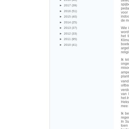
bewu
spij
►
2017
(39)
pedag
►
2016
(51)
voor
indo
►
2015
(40)
de m
►
2014
(25)
Wie 
►
2013
(37)
word
►
2012
(33)
het 
►
2011
(95)
Klima
boet
►
2010
(41)
arge
relig
Ik k
onge
miso
ampe
plan
vand
uitb
verd
van 
het
I
Heks
mee i
Ik b
reg
In
Su
toen