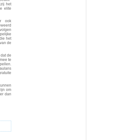
zij het
 elite
er ook
beweerd
evolgen
pelijke
die het
 van de
 dat de
 mee te
pellen.
raulans
ratuite
kunnen
zijn om
ter dan