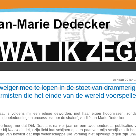
zondag 20 janu
 weiger mee te lopen in de stoet van drammeri
armisten die het einde van de wereld voorspell
maat is volgens mij een religie geworden, met haar eigen hoogmissen, zonde
en, boetedoening en processies door de straten', vindt Jean-Marie Dedecker.
verheugt me dat Dirk Draulans na vier jaar en een tweehonderdtal publicaties 
e bij
Knack
eindelijk zijn licht laat schijnen op een paar van mijn schrijfsels. Ik be
ege van bewust dat mijn wetenschappelijke vorming niet opweegt tegen zijn uni