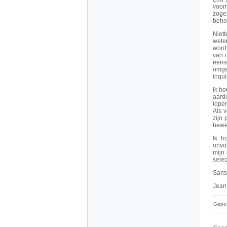
voor
zoge
beho
Niet
wete
word
van 
eens
omge
inqui
Ik ho
aarde
lopen
Als 
zijn 
bewe
Ik h
onvo
mijn 
selec
Sans
Jean
Gepo