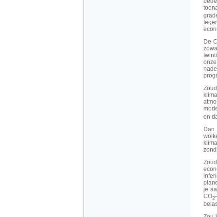
bede
toen
grad
tege
econ
De C
zowat
twint
onze
nade
prog
Zoud
klim
atmo
mode
en d
Dan 
wolke
klim
zond
Zoud
econ
infe
plan
je aa
CO
2
bela
Zou 