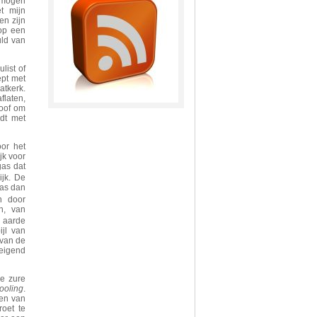
l mogen
t mijn
en zijn
 op een
uld van
list of
ept met
atkerk.
flaten,
loof om
rdt met
or het
jk voor
as dat
jk. De
was dan
n door
n, van
p aarde
jl van
 van de
reigend
de zure
oling
.
nen van
roet te