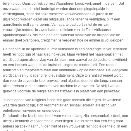
billen bloot. Gans politiek correct Vlaanderen kroop verkrampt in de pen. Dat
onze waarden echt niet bedreigd worden door een pinguinpakje is
verdedigbaar, maar dat onze westerse verworvenheden al jaren in de
uitverkoop worden gezet om religieuze lange tenen te vermijden, blijft een
aanrollende golf van ergernis. Van aparte bad uurtjes tot de eis van
vrouwelijke redders in zwembaden, relieken van de Zuid-Afrikaanse
apartheidspolitiek. Als men dan een waterval maakt van de druppel die de
emmer doet overlopen, dreigt men te vergeten hoe de emmer is vol gelopen.
De boerkini in de openbare ruimte verbieden is een badlengte te ver. Iedereen
heeft recht op zijn of haar kledingkeuze. Maar verbied het haaienpak en het
wordt gedragen als de vlag van de islam, een aanval op de godsdienstvrijheid
en een tactisch wapen in de kruistocht tegen de moderniteit. Een roedel
relnichten en roeptoeters staat dan onmiddellijk op de barricade. De kledijcode
wordt dan een uitdagend religieus statement. Onze tolerantiedrempel wordt
dan voor de zoveelste keer provocerend afgetast door lui die langzaamaan
alle terreinen van ons sociale leven trachten te veroveren. De strijd van de
gelovige voor wie de religie een staatszaak is in plaats van een privézaak.
'In een opbod van religieus fanatisme gaan mensen die tegen de westerse
waarden gekant zijn, zich vestimentair en sociaal isoleren als uiting van
onbehagen, onvrede en ongenoegen.'
De islamitische kledijcode heeft voor velen al lang zijn oorspronkelijk doel, een
uiterlijk kenmerk van vroomheid, overstegen. Het is meer dan een fetisj voor
pubers op zoek naar hun identiteit of een vrouwelijk recht op eigenheid. In een