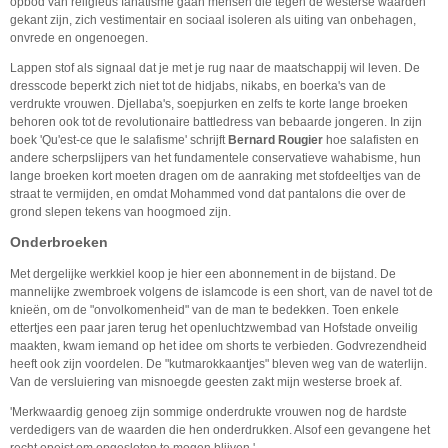
opbod van religieus fanatisme gaan mensen die tegen de westerse waarden
gekant zijn, zich vestimentair en sociaal isoleren als uiting van onbehagen,
onvrede en ongenoegen.
Lappen stof als signaal dat je met je rug naar de maatschappij wil leven. De
dresscode beperkt zich niet tot de hidjabs, nikabs, en boerka's van de
verdrukte vrouwen. Djellaba's, soepjurken en zelfs te korte lange broeken
behoren ook tot de revolutionaire battledress van bebaarde jongeren. In zijn
boek 'Qu'est-ce que le salafisme' schrijft
Bernard Rougier
hoe salafisten en
andere scherpslijpers van het fundamentele conservatieve wahabisme, hun
lange broeken kort moeten dragen om de aanraking met stofdeeltjes van de
straat te vermijden, en omdat Mohammed vond dat pantalons die over de
grond slepen tekens van hoogmoed zijn.
Onderbroeken
Met dergelijke werkkiel koop je hier een abonnement in de bijstand. De
mannelijke zwembroek volgens de islamcode is een short, van de navel tot de
knieën, om de "onvolkomenheid" van de man te bedekken. Toen enkele
ettertjes een paar jaren terug het openluchtzwembad van Hofstade onveilig
maakten, kwam iemand op het idee om shorts te verbieden. Godvrezendheid
heeft ook zijn voordelen. De "kutmarokkaantjes" bleven weg van de waterlijn.
Van de versluiering van misnoegde geesten zakt mijn westerse broek af.
'Merkwaardig genoeg zijn sommige onderdrukte vrouwen nog de hardste
verdedigers van de waarden die hen onderdrukken. Alsof een gevangene het
recht opeist om opgesloten te mogen blijven.'