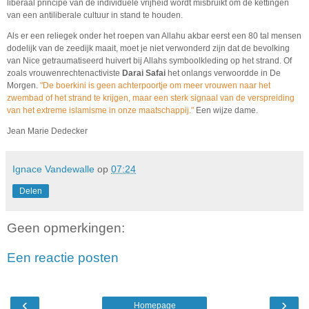
liberaal principe van de individuele vrijheid wordt misbruikt om de kettingen
van een antiliberale cultuur in stand te houden.
Als er een reliegek onder het roepen van Allahu akbar eerst een 80 tal mensen
dodelijk van de zeedijk maait, moet je niet verwonderd zijn dat de bevolking
van Nice getraumatiseerd huivert bij Allahs symboolkleding op het strand. Of
zoals vrouwenrechtenactiviste
Darai Safai
het onlangs verwoordde in De
Morgen.
"De boerkini is geen achterpoortje om meer vrouwen naar het
zwembad of het strand te krijgen, maar een sterk signaal van de verspreiding
van het extreme islamisme in onze maatschappij."
Een wijze dame.
Jean Marie Dedecker
Ignace Vandewalle
op
07:24
Delen
Geen opmerkingen:
Een reactie posten
‹
›
Homepage