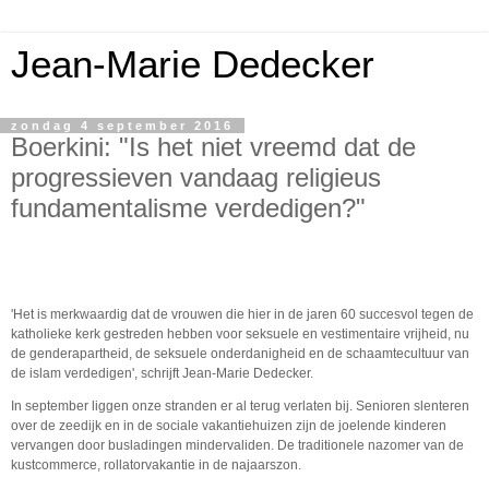
Jean-Marie Dedecker
zondag 4 september 2016
Boerkini: "Is het niet vreemd dat de
progressieven vandaag religieus
fundamentalisme verdedigen?"
'Het is merkwaardig dat de vrouwen die hier in de jaren 60 succesvol tegen de
katholieke kerk gestreden hebben voor seksuele en vestimentaire vrijheid, nu
de genderapartheid, de seksuele onderdanigheid en de schaamtecultuur van
de islam verdedigen', schrijft Jean-Marie Dedecker.
In september liggen onze stranden er al terug verlaten bij. Senioren slenteren
over de zeedijk en in de sociale vakantiehuizen zijn de joelende kinderen
vervangen door busladingen mindervaliden. De traditionele nazomer van de
kustcommerce, rollatorvakantie in de najaarszon.