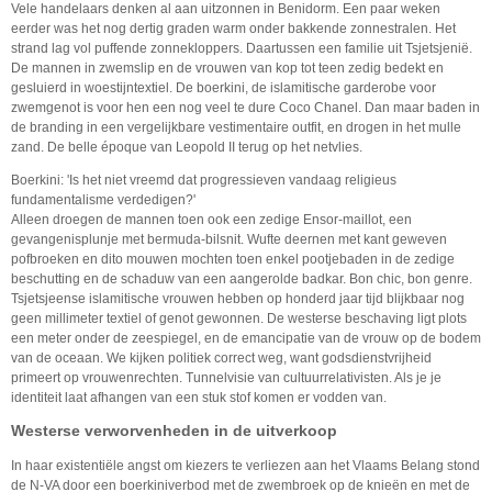
Vele handelaars denken al aan uitzonnen in Benidorm. Een paar weken
eerder was het nog dertig graden warm onder bakkende zonnestralen. Het
strand lag vol puffende zonnekloppers. Daartussen een familie uit Tsjetsjenië.
De mannen in zwemslip en de vrouwen van kop tot teen zedig bedekt en
gesluierd in woestijntextiel. De boerkini, de islamitische garderobe voor
zwemgenot is voor hen een nog veel te dure Coco Chanel. Dan maar baden in
de branding in een vergelijkbare vestimentaire outfit, en drogen in het mulle
zand. De belle époque van Leopold II terug op het netvlies.
Boerkini: 'Is het niet vreemd dat progressieven vandaag religieus
fundamentalisme verdedigen?'
Alleen droegen de mannen toen ook een zedige Ensor-maillot, een
gevangenisplunje met bermuda-bilsnit. Wufte deernen met kant geweven
pofbroeken en dito mouwen mochten toen enkel pootjebaden in de zedige
beschutting en de schaduw van een aangerolde badkar. Bon chic, bon genre.
Tsjetsjeense islamitische vrouwen hebben op honderd jaar tijd blijkbaar nog
geen millimeter textiel of genot gewonnen. De westerse beschaving ligt plots
een meter onder de zeespiegel, en de emancipatie van de vrouw op de bodem
van de oceaan. We kijken politiek correct weg, want godsdienstvrijheid
primeert op vrouwenrechten. Tunnelvisie van cultuurrelativisten. Als je je
identiteit laat afhangen van een stuk stof komen er vodden van.
Westerse verworvenheden in de uitverkoop
In haar existentiële angst om kiezers te verliezen aan het Vlaams Belang stond
de N-VA door een boerkiniverbod met de zwembroek op de knieën en met de