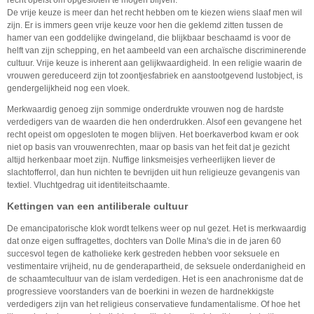
De vrije keuze is meer dan het recht hebben om te kiezen wiens slaaf men wil
zijn. Er is immers geen vrije keuze voor hen die geklemd zitten tussen de
hamer van een goddelijke dwingeland, die blijkbaar beschaamd is voor de
helft van zijn schepping, en het aambeeld van een archaïsche discriminerende
cultuur. Vrije keuze is inherent aan gelijkwaardigheid. In een religie waarin de
vrouwen gereduceerd zijn tot zoontjesfabriek en aanstootgevend lustobject, is
gendergelijkheid nog een vloek.
Merkwaardig genoeg zijn sommige onderdrukte vrouwen nog de hardste
verdedigers van de waarden die hen onderdrukken. Alsof een gevangene het
recht opeist om opgesloten te mogen blijven. Het boerkaverbod kwam er ook
niet op basis van vrouwenrechten, maar op basis van het feit dat je gezicht
altijd herkenbaar moet zijn. Nuffige linksmeisjes verheerlijken liever de
slachtofferrol, dan hun nichten te bevrijden uit hun religieuze gevangenis van
textiel. Vluchtgedrag uit identiteitschaamte.
Kettingen van een antiliberale cultuur
De emancipatorische klok wordt telkens weer op nul gezet. Het is merkwaardig
dat onze eigen suffragettes, dochters van Dolle Mina's die in de jaren 60
succesvol tegen de katholieke kerk gestreden hebben voor seksuele en
vestimentaire vrijheid, nu de genderapartheid, de seksuele onderdanigheid en
de schaamtecultuur van de islam verdedigen. Het is een anachronisme dat de
progressieve voorstanders van de boerkini in wezen de hardnekkigste
verdedigers zijn van het religieus conservatieve fundamentalisme. Of hoe het