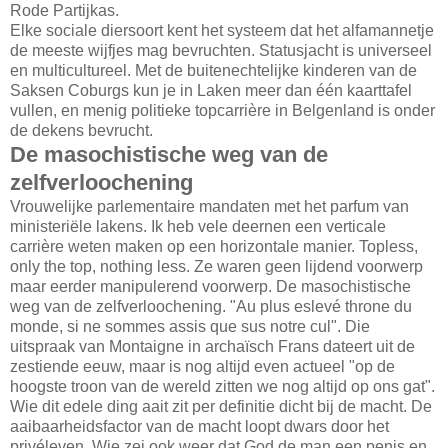
Rode Partijkas.
Elke sociale diersoort kent het systeem dat het alfamannetje
de meeste wijfjes mag bevruchten. Statusjacht is universeel
en multicultureel. Met de buitenechtelijke kinderen van de
Saksen Coburgs kun je in Laken meer dan één kaarttafel
vullen, en menig politieke topcarrière in Belgenland is onder
de dekens bevrucht.
De masochistische weg van de
zelfverloochening
Vrouwelijke parlementaire mandaten met het parfum van
ministeriële lakens. Ik heb vele deernen een verticale
carrière weten maken op een horizontale manier. Topless,
only the top, nothing less. Ze waren geen lijdend voorwerp
maar eerder manipulerend voorwerp. De masochistische
weg van de zelfverloochening. "Au plus eslevé throne du
monde, si ne sommes assis que sus notre cul". Die
uitspraak van Montaigne in archaïsch Frans dateert uit de
zestiende eeuw, maar is nog altijd even actueel "op de
hoogste troon van de wereld zitten we nog altijd op ons gat".
Wie dit edele ding aait zit per definitie dicht bij de macht. De
aaibaarheidsfactor van de macht loopt dwars door het
privéleven. Wie zei ook weer dat God de man een penis en