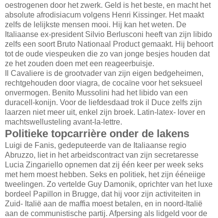
oestrogenen door het zwerk. Geld is het beste, en macht het
absolute afrodisiacum volgens Henri Kissinger. Het maakt
zelfs de lelijkste mensen mooi. Hij kan het weten. De
Italiaanse ex-president Silvio Berlusconi heeft van zijn libido
zelfs een soort Bruto Nationaal Product gemaakt. Hij behoort
tot de oude viespeuken die zo van jonge besjes houden dat
ze het zouden doen met een reageerbuisje.
Il Cavaliere is de grootvader van zijn eigen bedgeheimen,
rechtgehouden door viagra, de cocaïne voor het seksueel
onvermogen. Benito Mussolini had het libido van een
duracell-konijn. Voor de liefdesdaad trok il Duce zelfs zijn
laarzen niet meer uit, enkel zijn broek. Latin-latex- lover en
machtswellusteling avant-la-lettre.
Politieke topcarrière onder de lakens
Luigi de Fanis, gedeputeerde van de Italiaanse regio
Abruzzo, liet in het arbeidscontract van zijn secretaresse
Lucia Zingariello opnemen dat zij één keer per week seks
met hem moest hebben. Seks en politiek, het zijn ééneiige
tweelingen. Zo vertelde Guy Damonik, oprichter van het luxe
bordeel Papillon in Brugge, dat hij voor zijn activiteiten in
Zuid- Italië aan de maffia moest betalen, en in noord-Italië
aan de communistische partij. Afpersing als lidgeld voor de