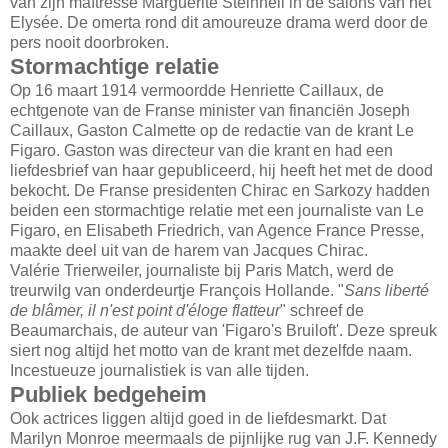
van zijn maîtresse Marguerite Steinheil in de salons van het
Elysée. De omerta rond dit amoureuze drama werd door de
pers nooit doorbroken.
Stormachtige relatie
Op 16 maart 1914 vermoordde Henriette Caillaux, de
echtgenote van de Franse minister van financiën Joseph
Caillaux, Gaston Calmette op de redactie van de krant Le
Figaro. Gaston was directeur van die krant en had een
liefdesbrief van haar gepubliceerd, hij heeft het met de dood
bekocht. De Franse presidenten Chirac en Sarkozy hadden
beiden een stormachtige relatie met een journaliste van Le
Figaro, en Elisabeth Friedrich, van Agence France Presse,
maakte deel uit van de harem van Jacques Chirac.
Valérie Trierweiler, journaliste bij Paris Match, werd de
treurwilg van onderdeurtje François Hollande. "
Sans liberté
de blâmer, il n'est point d'éloge flatteur
" schreef de
Beaumarchais, de auteur van 'Figaro's Bruiloft'. Deze spreuk
siert nog altijd het motto van de krant met dezelfde naam.
Incestueuze journalistiek is van alle tijden.
Publiek bedgeheim
Ook actrices liggen altijd goed in de liefdesmarkt. Dat
Marilyn Monroe meermaals de pijnlijke rug van J.F. Kennedy