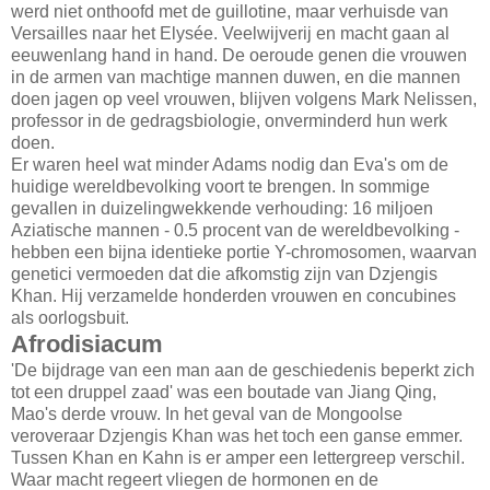
werd niet onthoofd met de guillotine, maar verhuisde van
Versailles naar het Elysée. Veelwijverij en macht gaan al
eeuwenlang hand in hand. De oeroude genen die vrouwen
in de armen van machtige mannen duwen, en die mannen
doen jagen op veel vrouwen, blijven volgens Mark Nelissen,
professor in de gedragsbiologie, onverminderd hun werk
doen.
Er waren heel wat minder Adams nodig dan Eva's om de
huidige wereldbevolking voort te brengen. In sommige
gevallen in duizelingwekkende verhouding: 16 miljoen
Aziatische mannen - 0.5 procent van de wereldbevolking -
hebben een bijna identieke portie Y-chromosomen, waarvan
genetici vermoeden dat die afkomstig zijn van Dzjengis
Khan. Hij verzamelde honderden vrouwen en concubines
als oorlogsbuit.
Afrodisiacum
'De bijdrage van een man aan de geschiedenis beperkt zich
tot een druppel zaad' was een boutade van Jiang Qing,
Mao's derde vrouw. In het geval van de Mongoolse
veroveraar Dzjengis Khan was het toch een ganse emmer.
Tussen Khan en Kahn is er amper een lettergreep verschil.
Waar macht regeert vliegen de hormonen en de