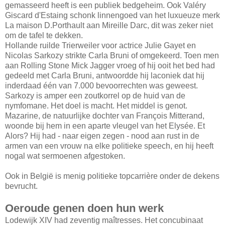
gemasseerd heeft is een publiek bedgeheim. Ook Valéry
Giscard d'Estaing schonk linnengoed van het luxueuze merk
La maison D.Porthault aan Mireille Darc, dit was zeker niet
om de tafel te dekken.
Hollande ruilde Trierweiler voor actrice Julie Gayet en
Nicolas Sarkozy strikte Carla Bruni of omgekeerd. Toen men
aan Rolling Stone Mick Jagger vroeg of hij ooit het bed had
gedeeld met Carla Bruni, antwoordde hij laconiek dat hij
inderdaad één van 7.000 bevoorrechten was geweest.
Sarkozy is amper een zoutkorrel op de huid van de
nymfomane. Het doel is macht. Het middel is genot.
Mazarine, de natuurlijke dochter van François Mitterand,
woonde bij hem in een aparte vleugel van het Elysée. Et
Alors? Hij had - naar eigen zegen - nood aan rust in de
armen van een vrouw na elke politieke speech, en hij heeft
nogal wat sermoenen afgestoken.
Ook in België is menig politieke topcarrière onder de dekens
bevrucht.
Oeroude genen doen hun werk
Lodewijk XIV had zeventig maîtresses. Het concubinaat