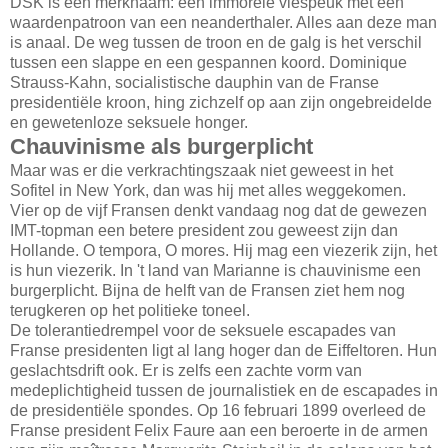
DSK is een merknaam: een immorele viespeuk met een
waardenpatroon van een neanderthaler. Alles aan deze man
is anaal. De weg tussen de troon en de galg is het verschil
tussen een slappe en een gespannen koord. Dominique
Strauss-Kahn, socialistische dauphin van de Franse
presidentiële kroon, hing zichzelf op aan zijn ongebreidelde
en gewetenloze seksuele honger.
Chauvinisme als burgerplicht
Maar was er die verkrachtingszaak niet geweest in het
Sofitel in New York, dan was hij met alles weggekomen.
Vier op de vijf Fransen denkt vandaag nog dat de gewezen
IMT-topman een betere president zou geweest zijn dan
Hollande. O tempora, O mores. Hij mag een viezerik zijn, het
is hun viezerik. In 't land van Marianne is chauvinisme een
burgerplicht. Bijna de helft van de Fransen ziet hem nog
terugkeren op het politieke toneel.
De tolerantiedrempel voor de seksuele escapades van
Franse presidenten ligt al lang hoger dan de Eiffeltoren. Hun
geslachtsdrift ook. Er is zelfs een zachte vorm van
medeplichtigheid tussen de journalistiek en de escapades in
de presidentiële spondes. Op 16 februari 1899 overleed de
Franse president Felix Faure aan een beroerte in de armen