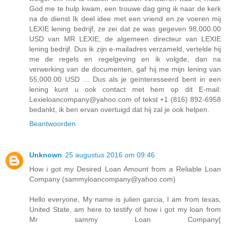
God me te hulp kwam, een trouwe dag ging ik naar de kerk
na de dienst Ik deel idee met een vriend en ze voeren mij
LEXIE lening bedrijf, ze zei dat ze was gegeven 98,000.00
USD van MR LEXIE, de algemeen directeur van LEXIE
lening bedrijf. Dus ik zijn e-mailadres verzameld, vertelde hij
me de regels en regelgeving en ik volgde, dan na
verwerking van de documenten, gaf hij me mijn lening van
55,000.00 USD ... Dus als je geïnteresseerd bent in een
lening kunt u ook contact met hem op dit E-mail:
Lexieloancompany@yahoo.com of tekst +1 (816) 892-6958
bedankt, ik ben ervan overtuigd dat hij zal je ook helpen.
Beantwoorden
Unknown
25 augustus 2016 om 09:46
How i got my Desired Loan Amount from a Reliable Loan
Company (sammyloancompany@yahoo.com)
Hello everyone, My name is julien garcia, I am from texas,
United State, am here to testify of how i got my loan from
Mr sammy Loan Company{