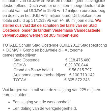
schulden van OCMW en BGB en hebben geen stavingstuk
desbetreffend. Doch werd er ons intern meegedeeld dat de
schuld van het OCMW in 1996 +/- 12 miljoen euro bedroeg
en deze van het BGB +/-9 miljoen euro. Dit betekent een
totale schuld op 31/12/1996 van +/- 80 miljoen euro.
We
stellen dus vast dat de schulden ten laste van de Stad
Oostende onder de tandem Veulemans/ Vandecasteele
verviervoudigd werden tot 305 miljoen euro
TOTALE Schuld Stad Oostende 01/01/2012:Stadsbegroting
+ OCMW + Grond en bouwbeleid + Autonome
gemeentebedrijven:
Stad Oostende € 118.475.460
OCMW € 29.870.844
Grond en Bouw beleid € 56.815.797
Autonome gemeentebedrijven € 100.710.142
TOTAAL € 305.872.243
Wat kregen we in ruil voor deze stijging van 225 miljoen
euro schulden:
Een stijging van de werkloosheid.
Een daling van de werkgelegenheid.