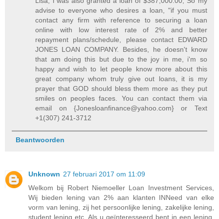
Lisa, i was also granted a loan of $387,000.00; So my
advise to everyone who desires a loan, "if you must
contact any firm with reference to securing a loan
online with low interest rate of 2% and better
repayment plans/schedule, please contact EDWARD
JONES LOAN COMPANY. Besides, he doesn't know
that am doing this but due to the joy in me, i'm so
happy and wish to let people know more about this
great company whom truly give out loans, it is my
prayer that GOD should bless them more as they put
smiles on peoples faces. You can contact them via
email on {Jonesloanfinance@yahoo.com} or Text
+1(307) 241-3712
Beantwoorden
Unknown
27 februari 2017 om 11:09
Welkom bij Robert Niemoeller Loan Investment Services,
Wij bieden lening van 2% aan klanten INNeed van elke
vorm van lening, zij het persoonlijke lening, zakelijke lening,
student lening etc, Als u geïnteresseerd bent in een lening,