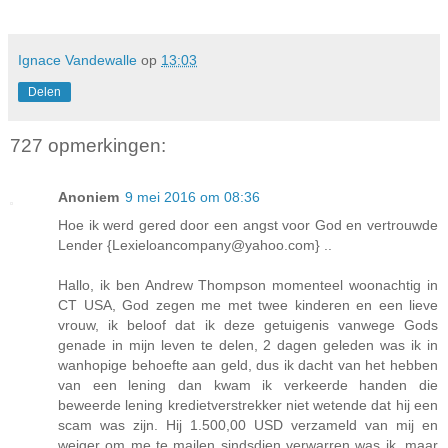
Ignace Vandewalle
op
13:03
Delen
727 opmerkingen:
Anoniem
9 mei 2016 om 08:36
Hoe ik werd gered door een angst voor God en vertrouwde
Lender {Lexieloancompany@yahoo.com} ..
Hallo, ik ben Andrew Thompson momenteel woonachtig in
CT USA, God zegen me met twee kinderen en een lieve
vrouw, ik beloof dat ik deze getuigenis vanwege Gods
genade in mijn leven te delen, 2 dagen geleden was ik in
wanhopige behoefte aan geld, dus ik dacht van het hebben
van een lening dan kwam ik verkeerde handen die
beweerde lening kredietverstrekker niet wetende dat hij een
scam was zijn. Hij 1.500,00 USD verzameld van mij en
weiger om me te mailen sindsdien verwarren was ik, maar