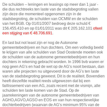
De schulden – leningen en leasings op meer dan 1 jaar -
die dus rechtreeks ten laste van de stadsbegroting vallen
zijn deze die momenteel opgenomen zijn in de
stadsbegroting, de schulden van OCMW en de schulden
van het BGB. Op 01/01/2007 bedroeg deze schuld €
156.455.410 en op 01/01/2011 was dit € 205.162.101
ofwel
een stijging van € 48.706.691
.
En last but not least zijn er nog de Autonome
gemeentebedrijven en hun dochters. Om een volledig beeld
te krijgen van alle schulden van Stad Oostende moeten ook
de schulden van de autonome gemeentebedrijven en hun
dochters in rekening gebracht worden. In 1996 bvb waren er
nog geen AG’s en had de wet op de AG’s nooit bestaan, dan
waren alle projecten nu uitgevoerd door de AG’s ten laste
van de stadsbegroting geweest. Dit is de realiteit. Bovendien
heeft diezelfde realiteit reeds uitgewezen dat bij een
faillissement van een AG, zoals recent met de vismijn, alle
schulden ten laste komen van de Stad. Op de
jaarrekeningen van de autonome gemeentebedrijven van
AGHO,AGVO,AGSO en EOS en van hun respectievelijke
dochterbedrijven (waarvan de AG’s minimum 95% van de