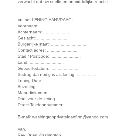
verwacht dat uw snelle en onmiddellijke reactie.
Vul het LENING AANVRAAG:
Voornaam: .....................
Achternaam: ......................
Geslacht: ..........................
Burgerlijke staat: .............................
Contact adres: ..........................
Stad / Postcode: .........................
Land: ............................
Geboortedatum: .........................
Bedrag dat nodig is als lening: .................
Lening Duur: ...............................
Bezetting: .............................
Maandinkomen: ..........................
Doel voor de lening: .............................
Direct Telefoonnummer: ...................................
E-mail: washingtonprivateloanfirm@yahoo.com
Van,
Rev. Brian Washington