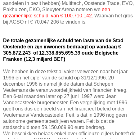
aandelen in bezit hebben) Multitech, Oostende Trade, EVO,
Pakhuizen, EKO, Sleuyter Arena noteren we
een
gezamenlijke schuld van € 100.710.142.
Waarvan het gros
bij AGSO nl € 70.047.206 te vinden is.
De totale gezamenlijke schuld ten laste van de Stad
Oostende en zijn inwoners bedraagt op vandaag €
305.872.243 of 12.338.855.695,39 oude Belgische
Franken (12,3 miljard BEF)
We hebben in deze tekst al vaker verwezen naar het jaar
1996 en het cijfer van de schuld op 31/12/1996. 20
december 1996 is namelijk de datum dat Schepen
Veulemans de verantwoordelijkheid van financiën kreeg.
Een 6-tal maanden later op 27 juni 1997 werd Jean
Vandecasteele burgemeester. Een vergelijking met 1996
geeft ons dus een beeld van het financieel beleid onder
Veulemans/ Vandecasteele. Feit is dat in 1996 nog geen
autonome gemeentebedrijven waren. Feit is dat de
stadsschuld toen 59.150.069,90 euro bedroeg.
We beschikken helaas enkel over officieuze cijfers betreft de