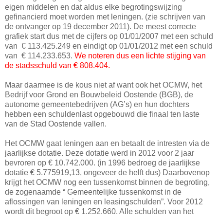
eigen middelen en dat aldus elke begrotingswijzing
gefinancierd moet worden met leningen. (zie schrijven van
de ontvanger op 19 december 2011). De meest correcte
grafiek start dus met de cijfers op 01/01/2007 met een schuld
van € 113.425.249 en eindigt op 01/01/2012 met een schuld
van € 114.233.653.
We noteren dus een lichte stijging van
de stadsschuld van € 808.404.
Maar daarmee is de kous niet af want ook het OCMW, het
Bedrijf voor Grond en Bouwbeleid Oostende (BGB), de
autonome gemeentebedrijven (AG’s) en hun dochters
hebben een schuldenlast opgebouwd die finaal ten laste
van de Stad Oostende vallen.
Het OCMW gaat leningen aan en betaalt de intresten via de
jaarlijkse dotatie. Deze dotatie werd in 2012 voor 2 jaar
bevroren op € 10.742.000. (in 1996 bedroeg de jaarlijkse
dotatie € 5.775919,13, ongeveer de helft dus) Daarbovenop
krijgt het OCMW nog een tussenkomst binnen de begroting,
de zogenaamde “ Gemeentelijke tussenkomst in de
aflossingen van leningen en leasingschulden”. Voor 2012
wordt dit begroot op € 1.252.660. Alle schulden van het