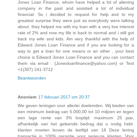
Jones Loan Finance, whom have helped a lot of aliening
company in the past and assisted a lot of individual
financial. So i decided to request for help and to my
greatest surprise they were just as everybody were talking
about. they helped me with my loan with a very low interest
rate of 2% and now my life is back to normal and i still got
back my wife and kids. Am very thankful with the help of
Edward Jones Loan Finance and if you are looking for a
way to get a loan for one means or an other , your best
choice is Edward Jones Loan Finance and you can contact
them via email : {Jonesloanfinance@yahoo.com} or Text
+1(307) 241-3712
Beantwoorden
Anoniem
17 februari 2017 om 20:37
We geven leningen voor allerlei doeleinden. Wij bieden van
een minimum bedrag van 5.000,00 tot 10 miljoen en tegen
een lage rente van 3% looptijd: maximum 25 jaar,
afhankelijk van het geleende bedrag dat u nodig hebt.
klanten moeten boven de leeftijd van 18 Deze lening
transactie is 100% garantie voor serieuze klanten. Voor