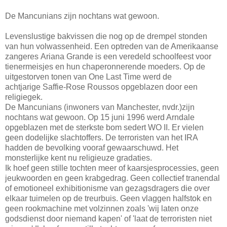
De Mancunians zijn nochtans wat gewoon.
Levenslustige bakvissen die nog op de drempel stonden
van hun volwassenheid. Een optreden van de Amerikaanse
zangeres Ariana Grande is een veredeld schoolfeest voor
tienermeisjes en hun chaperonnerende moeders. Op de
uitgestorven tonen van One Last Time werd de
achtjarige Saffie-Rose Roussos opgeblazen door een
religiegek.
De Mancunians (inwoners van Manchester, nvdr.)zijn
nochtans wat gewoon. Op 15 juni 1996 werd Arndale
opgeblazen met de sterkste bom sedert WO II. Er vielen
geen dodelijke slachtoffers. De terroristen van het IRA
hadden de bevolking vooraf gewaarschuwd. Het
monsterlijke kent nu religieuze gradaties.
Ik hoef geen stille tochten meer of kaarsjesprocessies, geen
jeukwoorden en geen krabgedrag. Geen collectief tranendal
of emotioneel exhibitionisme van gezagsdragers die over
elkaar tuimelen op de treurbuis. Geen vlaggen halfstok en
geen rookmachine met volzinnen zoals 'wij laten onze
godsdienst door niemand kapen' of 'laat de terroristen niet