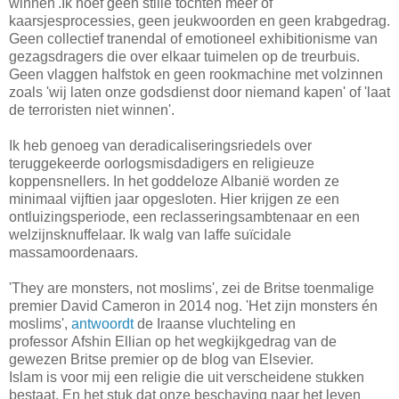
winnen'.Ik hoef geen stille tochten meer of
kaarsjesprocessies, geen jeukwoorden en geen krabgedrag.
Geen collectief tranendal of emotioneel exhibitionisme van
gezagsdragers die over elkaar tuimelen op de treurbuis.
Geen vlaggen halfstok en geen rookmachine met volzinnen
zoals 'wij laten onze godsdienst door niemand kapen' of 'laat
de terroristen niet winnen'.
Ik heb genoeg van deradicaliseringsriedels over
teruggekeerde oorlogsmisdadigers en religieuze
koppensnellers. In het goddeloze Albanië worden ze
minimaal vijftien jaar opgesloten. Hier krijgen ze een
ontluizingsperiode, een reclasseringsambtenaar en een
welzijnsknuffelaar. Ik walg van laffe suïcidale
massamoordenaars.
'They are monsters, not moslims', zei de Britse toenmalige
premier David Cameron in 2014 nog. 'Het zijn monsters én
moslims',
antwoordt
de Iraanse vluchteling en
professor Afshin Ellian op het wegkijkgedrag van de
gewezen Britse premier op de blog van Elsevier.
Islam is voor mij een religie die uit verscheidene stukken
bestaat. En het stuk dat onze beschaving naar het leven