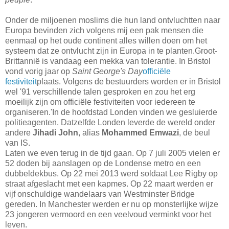
Onder de miljoenen moslims die hun land ontvluchtten naar
Europa bevinden zich volgens mij een pak mensen die
eenmaal op het oude continent alles willen doen om het
systeem dat ze ontvlucht zijn in Europa in te planten.Groot-
Brittannië is vandaag een mekka van tolerantie. In Bristol
vond vorig jaar op
Saint George's Day
officiële
festiviteit
plaats. Volgens de bestuurders worden er in Bristol
wel '91 verschillende talen gesproken en zou het erg
moeilijk zijn om officiële festiviteiten voor iedereen te
organiseren.'In de hoofdstad Londen vinden we gesluierde
politieagenten. Datzelfde Londen leverde de wereld onder
andere
Jihadi John
, alias
Mohammed Emwazi
, de beul
van IS.
Laten we even terug in de tijd gaan. Op 7 juli 2005 vielen er
52 doden bij aanslagen op de Londense metro en een
dubbeldekbus. Op 22 mei 2013 werd soldaat Lee Rigby op
straat afgeslacht met een kapmes. Op 22 maart werden er
vijf onschuldige wandelaars van Westminster Bridge
gereden. In Manchester werden er nu op monsterlijke wijze
23 jongeren vermoord en een veelvoud verminkt voor het
leven.