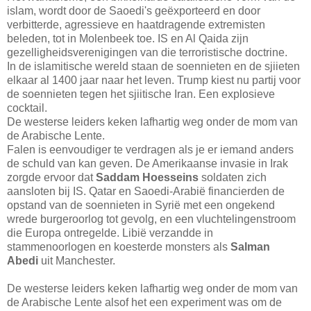
islam, wordt door de Saoedi's geëxporteerd en door
verbitterde, agressieve en haatdragende extremisten
beleden, tot in Molenbeek toe. IS en Al Qaida zijn
gezelligheidsverenigingen van die terroristische doctrine.
In de islamitische wereld staan de soennieten en de sjiieten
elkaar al 1400 jaar naar het leven. Trump kiest nu partij voor
de soennieten tegen het sjiitische Iran. Een explosieve
cocktail.
De westerse leiders keken lafhartig weg onder de mom van
de Arabische Lente.
Falen is eenvoudiger te verdragen als je er iemand anders
de schuld van kan geven. De Amerikaanse invasie in Irak
zorgde ervoor dat
Saddam Hoesseins
soldaten zich
aansloten bij IS. Qatar en Saoedi-Arabië financierden de
opstand van de soennieten in Syrië met een ongekend
wrede burgeroorlog tot gevolg, en een vluchtelingenstroom
die Europa ontregelde. Libië verzandde in
stammenoorlogen en koesterde monsters als
Salman
Abedi
uit Manchester.
De westerse leiders keken lafhartig weg onder de mom van
de Arabische Lente alsof het een experiment was om de