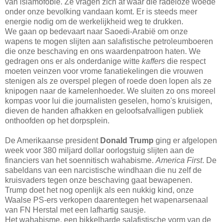
van islamofobie. Ze vragen zich af waar die radeloze woede
onder onze bevolking vandaan komt. Er is steeds meer
energie nodig om de werkelijkheid weg te drukken.
We gaan op bedevaart naar Saoedi-Arabië om onze
wapens te mogen slijten aan salafistische petroleumboeren
die onze beschaving en ons waardenpatroon haten. We
gedragen ons er als onderdanige witte
kaffers
die respect
moeten veinzen voor vrome fanatiekelingen die vrouwen
stenigen als ze overspel plegen of roede doen lopen als ze
knipogen naar de kamelenhoeder. We sluiten zo ons moreel
kompas voor lui die journalisten geselen, homo's kruisigen,
dieven de handen afhakken en geloofsafvalligen publiek
onthoofden op het dorpsplein.
De Amerikaanse president
Donald Trump
ging er afgelopen
week voor 380 miljard dollar oorlogstuig slijten aan de
financiers van het soennitisch wahabisme.
America First
. De
sabeldans van een narcistische windhaan die nu zelf de
kruisvaders tegen onze beschaving gaat bewapenen.
Trump doet het nog openlijk als een nukkig kind, onze
Waalse PS-ers verkopen daarentegen het wapenarsenaal
van FN Herstal met een lafhartig sausje.
Het wahabisme, een bikkelharde salafistische vorm van de