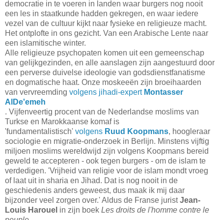
democratie in te voeren in landen waar burgers nog nooit
een les in staatkunde hadden gekregen, en waar iedere
vezel van de cultuur kijkt naar fysieke en religieuze macht.
Het ontplofte in ons gezicht. Van een Arabische Lente naar
een islamitische winter.
Alle religieuze psychopaten komen uit een gemeenschap
van gelijkgezinden, en alle aanslagen zijn aangestuurd door
een perverse duivelse ideologie van godsdienstfanatisme
en dogmatische haat. Onze moskeeën zijn broeihaarden
van vervreemding
volgens jihadi-expert
Montasser
AlDe'emeh
. Vijfenveertig procent van de Nederlandse moslims van
Turkse en Marokkaanse komaf is
'fundamentalistisch'
volgens
Ruud Koopmans
, hoogleraar
sociologie en migratie-onderzoek in Berlijn. Minstens vijftig
miljoen moslims wereldwijd zijn volgens Koopmans bereid
geweld te accepteren - ook tegen burgers - om de islam te
verdedigen. 'Vrijheid van religie voor de islam mondt vroeg
of laat uit in sharia en Jihad. Dat is nog nooit in de
geschiedenis anders geweest, dus maak ik mij daar
bijzonder veel zorgen over.' Aldus de Franse jurist
Jean-
Louis Harouel
in zijn boek
Les droits de l'homme contre le
peuple
.